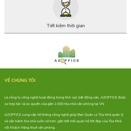
người làm việc. Cùng
AZOFFICE điểm qua 7 địa
điểm cho thuê co-working
space “xịn xò” tại tphcm nhé!
Tiết kiệm thời gian
VỀ CHÚNG TÔI
Là công ty công nghệ hoạt động trong lĩnh vực bất động sản, AZOFFICE được
sự hợp tác và ủy quyền của gần 2.000 tòa nhà văn phòng tại VN.
AZOFFICE cung cấp hệ thống công nghệ giúp Ban Quản Lý Tòa Nhà quản lý
và vận hành tòa nhà suôn sẻ hơn, gắn kết mối quan hệ tốt đẹp của Tòa Nhà
với Khách Hàng thuê văn phòng.