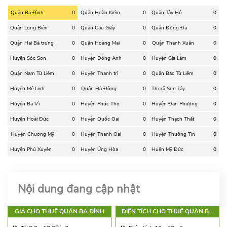
Quận Ba Đình
0
Quận Hoàn Kiếm
0
Quận Tây Hồ
0
Quận Long Biên
0
Quận Cầu Giấy
0
Quận Đống Đa
0
Quận Hai Bà trưng
0
Quận Hoàng Mai
0
Quận Thanh Xuân
0
Huyện Sóc Sơn
0
Huyện Đông Anh
0
Huyện Gia Lâm
0
Quận Nam Từ Liêm
0
Huyện Thanh trì
0
Quận Bắc Từ Liêm
0
Huyện Mê Linh
0
Quận Hà Đông
0
Thị xã Sơn Tây
0
Huyện Ba Vì
0
Huyện Phúc Thọ
0
Huyện Đan Phượng
0
Huyện Hoài Đức
0
Huyện Quốc Oai
0
Huyện Thạch Thất
0
Huyện Chương Mỹ
0
Huyện Thanh Oai
0
Huyện Thường Tín
0
Huyện Phú Xuyên
0
Huyện Ứng Hòa
0
Huện Mỹ Đức
0
Nội dung đang cập nhật
GIÁ CHO THUÊ QUẬN BA ĐÌNH
DIỆN TÍCH CHO THUÊ QUẬN BA
ĐÌNH