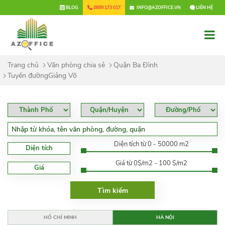
×
BLOG
0899 173 017
INFO@AZOFFICE.VN
LIÊN HỆ
Trang chủ
Văn phòng chia sẻ
Quận Ba Đình
Tuyến đườngGiảng Võ
Diện tích từ 0 - 50000 m2
Diện tích
Giá từ 0$/m2 - 100 $/m2
Giá
HỒ CHÍ MINH
HÀ NỘI