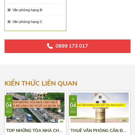
Láng Hạ
Hướng Tây Bắc
Văn phòng hạng B
Lê Duẩn
Hướng Đông Bắc
Văn phòng hạng C
Điện Biên Phủ
Quán Thánh
0899 173 017
Thành Công
Nguyên Hồng
Nguyễn Trường Tộ
KIẾN THỨC LIÊN QUAN
Ngọc Khánh
25
22
Phạm Huy Thông
04
04
2022
2022
TOP NHỮNG TÒA NHÀ CHO
THUÊ VĂN PHÒNG CẦN ĐẶT