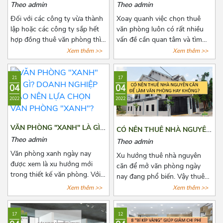
THUÊ GIÁ RẺ GẦN CẦU
CỌC BAO NHIÊU?
Theo admin
Theo admin
VƯỢT 3/2 QUẬN 10
Đối với các công ty vừa thành
Xoay quanh việc chọn thuê
lập hoặc các công ty sắp hết
văn phòng luôn có rất nhiều
hợp đồng thuê văn phòng thì
vấn đề cần quan tâm và tìm
việc chọn thuê văn phòng luôn
hiểu đặc biệt là các khoản chi
Xem thêm >>
Xem thêm >>
là vấn đề đáng quan tâm. Để
phí thuê, chi phí phát sinh cố
tìm được một văn phòng vừa
định, tiền cọc,...Chính vì vậy
21
17
ý, giá cả hợp lý, vị trí thuận tiện
trước khi quyết định thuê văn
04
04
đi lại, cơ sở hạ tầng tốt thật sự
phòng, bên thuê cần biết rõ số
2022
2022
khiến các chủ doanh nghiệp
tiền cọc và các loại chi phí
cân nhắc lựa chọn rất nhiều.
thuê hằng tháng, những quy
Bài viết này, Azoffice sẽ chia
định pháp luật có liên quan và
VĂN PHÒNG "XANH" LÀ GÌ?
CÓ NÊN THUÊ NHÀ NGUYÊN
sẻ cho các bạn top những tòa
cách để lấy lại tiền cọc trong
DOANH NGHIỆP NÀO NÊN
CĂN ĐỂ LÀM VĂN PHÒNG
Theo admin
Theo admin
nhà cho thuê giá rẻ gần cầu
những trường hợp rủi ro có
LỰA CHỌN VĂN PHÒNG
HAY KHÔNG?
Văn phòng xanh ngày nay
vượt 3/2 quận 10.
thể xảy ra. Cùng Azoffice tìm
Xu hướng thuê nhà nguyên
"XANH"?
được xem là xu hướng mới
hiểu thêm về nội dung này
căn để mở văn phòng ngày
trong thiết kế văn phòng. Với
trong bài viết dưới đây nhé!
nay đang phổ biến. Vậy thuê
xu hướng này, không những
nhà nguyên văn để làm văn
Xem thêm >>
Xem thêm >>
giúp thanh lọc không khí mà
phòng có lợi ích như thế nào?
còn mang tới một không gian
Có nên hay không nên? Cùng
17
12
làm việc thư thái và nhiều
Azoffice tìm câu trả lời các câu