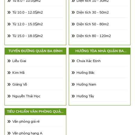
Từ 8.0 - 10.0$/m2
Diện tích 10 - 30m2
Từ 10.0 - 12.0$/m2
Diện tích 30 - 50m2
Từ 12.0 - 15.0$/m2
Diện tích 50 - 80m2
Từ 15.0 - 18.0$/m2
Diện tích 80 - 120m2
Từ 18.0 - 21.0$/m2
Diện tích 120 - 180m2
TUYẾN ĐƯỜNG QUẬN BA ĐÌNH
HƯỚNG TÒA NHÀ QUẬN BA
ĐÌNH
Từ 21.0 - 25.0$/m2
Diện tích 180 - 250m2
Liễu Giai
Chưa Xác Định
Từ 25.0 - 30.0$/m2
Diện tích 250 - 350m2
Kim Mã
Hướng Bắc
Từ 30.0 - 65.0$/m2
Diện tích 350 - 500m2
Giảng Võ
Hướng Nam
Từ 65.00 - 100.00$/m2
Trên 500m2
Nguyễn Thái Học
Hướng Tây
Vạn Phúc
Hướng Đông
TIÊU CHUẨN VĂN PHÒNG QUẬN
BA ĐÌNH
Đội Cấn
Hướng Đông Nam
Văn phòng giá rẻ
Núi Trúc
Hướng Tây Nam
Văn phòng hạng A