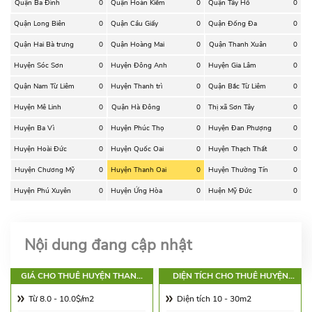
Quận Ba Đình
0
Quận Hoàn Kiếm
0
Quận Tây Hồ
0
Quận Long Biên
0
Quận Cầu Giấy
0
Quận Đống Đa
0
Quận Hai Bà trưng
0
Quận Hoàng Mai
0
Quận Thanh Xuân
0
Huyện Sóc Sơn
0
Huyện Đông Anh
0
Huyện Gia Lâm
0
Quận Nam Từ Liêm
0
Huyện Thanh trì
0
Quận Bắc Từ Liêm
0
Huyện Mê Linh
0
Quận Hà Đông
0
Thị xã Sơn Tây
0
Huyện Ba Vì
0
Huyện Phúc Thọ
0
Huyện Đan Phượng
0
Huyện Hoài Đức
0
Huyện Quốc Oai
0
Huyện Thạch Thất
0
Huyện Chương Mỹ
0
Huyện Thanh Oai
0
Huyện Thường Tín
0
Huyện Phú Xuyên
0
Huyện Ứng Hòa
0
Huện Mỹ Đức
0
Nội dung đang cập nhật
GIÁ CHO THUÊ HUYỆN THANH
DIỆN TÍCH CHO THUÊ HUYỆN
OAI
THANH OAI
Từ 8.0 - 10.0$/m2
Diện tích 10 - 30m2