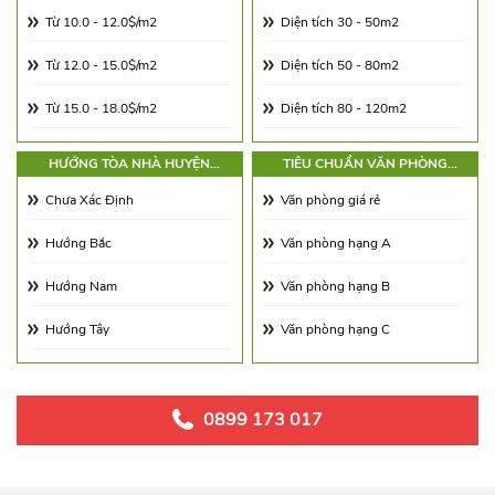
Từ 10.0 - 12.0$/m2
Diện tích 30 - 50m2
Từ 12.0 - 15.0$/m2
Diện tích 50 - 80m2
Từ 15.0 - 18.0$/m2
Diện tích 80 - 120m2
Từ 18.0 - 21.0$/m2
Diện tích 120 - 180m2
HƯỚNG TÒA NHÀ HUYỆN
TIÊU CHUẨN VĂN PHÒNG
THANH OAI
HUYỆN THANH OAI
Từ 21.0 - 25.0$/m2
Diện tích 180 - 250m2
Chưa Xác Định
Văn phòng giá rẻ
Từ 25.0 - 30.0$/m2
Diện tích 250 - 350m2
Hướng Bắc
Văn phòng hạng A
Từ 30.0 - 65.0$/m2
Diện tích 350 - 500m2
Hướng Nam
Văn phòng hạng B
Từ 65.00 - 100.00$/m2
Trên 500m2
Hướng Tây
Văn phòng hạng C
Hướng Đông
Hướng Đông Nam
0899 173 017
Hướng Tây Nam