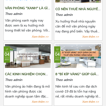
cân nhắc lựa chọn rất nhiều.
thuê hằng tháng, những quy
Bài viết này, Azoffice sẽ chia
định pháp luật có liên quan và
VĂN PHÒNG "XANH" LÀ GÌ?
CÓ NÊN THUÊ NHÀ NGUYÊN
sẻ cho các bạn top những tòa
cách để lấy lại tiền cọc trong
DOANH NGHIỆP NÀO NÊN
CĂN ĐỂ LÀM VĂN PHÒNG
Theo admin
Theo admin
nhà cho thuê giá rẻ gần cầu
những trường hợp rủi ro có
LỰA CHỌN VĂN PHÒNG
HAY KHÔNG?
Văn phòng xanh ngày nay
vượt 3/2 quận 10.
thể xảy ra. Cùng Azoffice tìm
Xu hướng thuê nhà nguyên
"XANH"?
được xem là xu hướng mới
hiểu thêm về nội dung này
căn để mở văn phòng ngày
trong thiết kế văn phòng. Với
trong bài viết dưới đây nhé!
nay đang phổ biến. Vậy thuê
xu hướng này, không những
nhà nguyên văn để làm văn
Xem thêm >>
Xem thêm >>
giúp thanh lọc không khí mà
phòng có lợi ích như thế nào?
còn mang tới một không gian
Có nên hay không nên? Cùng
17
12
làm việc thư thái và nhiều
Azoffice tìm câu trả lời các câu
04
04
năng lượng cho các nhân viên.
hỏi này qua bài viết dưới đây
2022
2022
Để biết thêm về xu hướng này,
nhé!
hãy cùng Azoffice theo dõi bài
viết dưới đây nhé!
CÁC KINH NGHIỆM CHỌN
8 "BÍ KÍP VÀNG" GIÚP GIẢM
THUÊ VĂN PHÒNG ẢO
CHI PHÍ THUÊ VĂN PHÒNG
Theo admin
Theo admin
HẰNG NĂM
Văn phòng ảo hiện đang là mô
Nền kinh tế sau cơn đại dịch
hình văn phòng được các
covid-19 đã bị tổn hại nặng
doanh nghiệp quan tâm đặc
nề, rất nhiều doanh nghiệp lớn
biệt là các doanh nghiệp có
nhỏ đã phải đóng cửa vĩnh
Xem thêm >>
Xem thêm >>