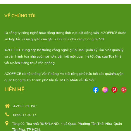
VỀ CHÚNG TÔI
Là công ty công nghệ hoạt động trong lĩnh vực bất động sản, AZOFFICE được
sự hợp tác và ủy quyền của gần 2.000 tòa nhà văn phòng tại VN.
AZOFFICE cung cấp hệ thống công nghệ giúp Ban Quản Lý Tòa Nhà quản lý
và vận hành tòa nhà suôn sẻ hơn, gắn kết mối quan hệ tốt đẹp của Tòa Nhà
với Khách Hàng thuê văn phòng.
AZOFFICE có hệ thống Văn Phòng Ảo trải rộng phủ hầu hết các quận/huyện
quan trọng tại 02 thành phố lớn là Hồ Chí Minh và Hà Nội.
LIÊN HỆ
AZOFFICE JSC
0899 17 30 17
Tầng 02, Tòa nhà RUBYLAND, 4 Lê Quát, Phường Tân Thới Hòa, Quận
Tân Phú, TP HCM.