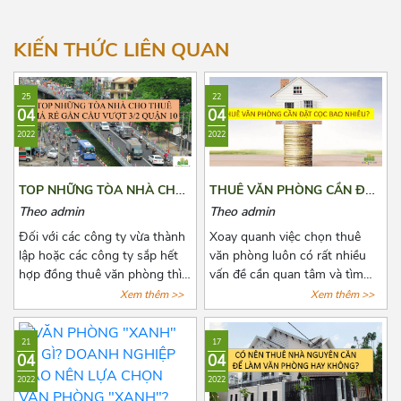
Hướng Tây Bắc
Hướng Đông Bắc
KIẾN THỨC LIÊN QUAN
25
22
04
04
2022
2022
TOP NHỮNG TÒA NHÀ CHO
THUÊ VĂN PHÒNG CẦN ĐẶT
THUÊ GIÁ RẺ GẦN CẦU
CỌC BAO NHIÊU?
Theo admin
Theo admin
VƯỢT 3/2 QUẬN 10
Đối với các công ty vừa thành
Xoay quanh việc chọn thuê
lập hoặc các công ty sắp hết
văn phòng luôn có rất nhiều
hợp đồng thuê văn phòng thì
vấn đề cần quan tâm và tìm
việc chọn thuê văn phòng luôn
hiểu đặc biệt là các khoản chi
Xem thêm >>
Xem thêm >>
là vấn đề đáng quan tâm. Để
phí thuê, chi phí phát sinh cố
tìm được một văn phòng vừa
định, tiền cọc,...Chính vì vậy
21
17
ý, giá cả hợp lý, vị trí thuận tiện
trước khi quyết định thuê văn
04
04
đi lại, cơ sở hạ tầng tốt thật sự
phòng, bên thuê cần biết rõ số
2022
2022
khiến các chủ doanh nghiệp
tiền cọc và các loại chi phí