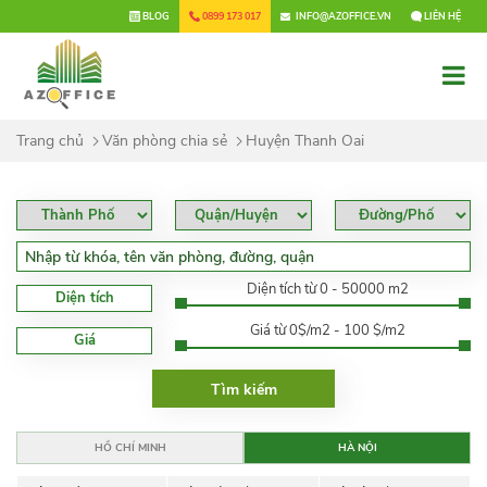
×
BLOG
0899 173 017
INFO@AZOFFICE.VN
LIÊN HỆ
Trang chủ
Văn phòng chia sẻ
Huyện Thanh Oai
Diện tích từ 0 - 50000 m2
Diện tích
Giá từ 0$/m2 - 100 $/m2
Giá
HỒ CHÍ MINH
HÀ NỘI