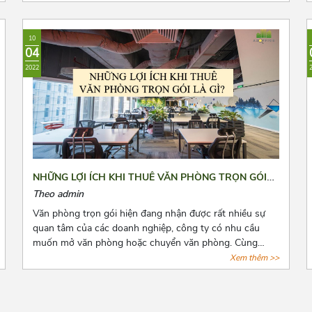
loại hình văn phòng này. Tuy nhiên, đây là dịch vụ còn
quá mới mẻ khiến cho các doanh nghiệp có nhiều điều
phân vân. Bài viết này, Azoffice mong rằng sẽ giải đáp
10
các thắc mắc của các quý doanh nghiệp.
04
2022
NHỮNG LỢI ÍCH KHI THUÊ VĂN PHÒNG TRỌN GÓI
LÀ GÌ?
Theo admin
Văn phòng trọn gói hiện đang nhận được rất nhiều sự
quan tâm của các doanh nghiệp, công ty có nhu cầu
muốn mở văn phòng hoặc chuyển văn phòng. Cùng
Azoffice điểm danh những lợi ích khi thuê văn phòng
Xem thêm >>
trọn gói qua bài viết dưới đây nhé!