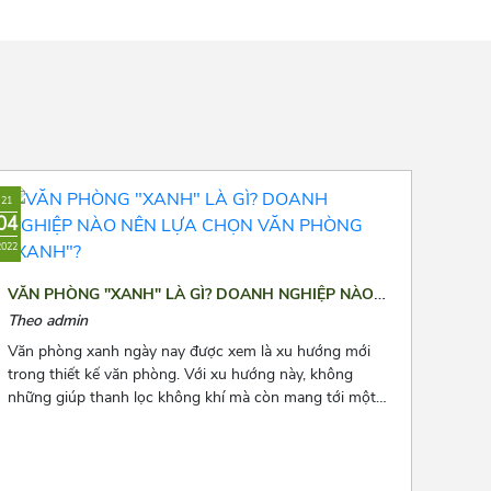
21
04
2022
VĂN PHÒNG "XANH" LÀ GÌ? DOANH NGHIỆP NÀO
NÊN LỰA CHỌN VĂN PHÒNG "XANH"?
Theo admin
Văn phòng xanh ngày nay được xem là xu hướng mới
trong thiết kế văn phòng. Với xu hướng này, không
những giúp thanh lọc không khí mà còn mang tới một
không gian làm việc thư thái và nhiều năng lượng cho
các nhân viên. Để biết thêm về xu hướng này, hãy cùng
Azoffice theo dõi bài viết dưới đây nhé!