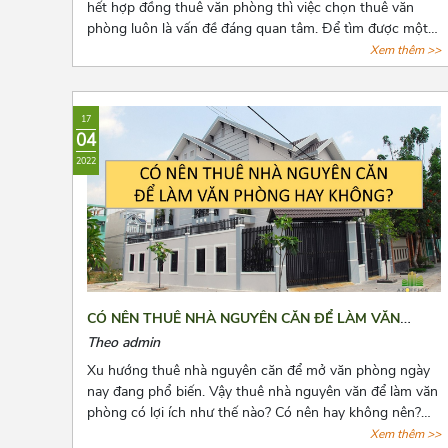
hết hợp đồng thuê văn phòng thì việc chọn thuê văn
phòng luôn là vấn đề đáng quan tâm. Để tìm được một
văn phòng vừa ý, giá cả hợp lý, vị trí thuận tiện đi lại, cơ
Xem thêm >>
sở hạ tầng tốt thật sự khiến các chủ doanh nghiệp cân
nhắc lựa chọn rất nhiều. Bài viết này, Azoffice sẽ chia sẻ
cho các bạn top những tòa nhà cho thuê giá rẻ gần cầu
17
vượt 3/2 quận 10.
04
2022
CÓ NÊN THUÊ NHÀ NGUYÊN CĂN ĐỂ LÀM VĂN
PHÒNG HAY KHÔNG?
Theo admin
Xu hướng thuê nhà nguyên căn để mở văn phòng ngày
nay đang phổ biến. Vậy thuê nhà nguyên văn để làm văn
phòng có lợi ích như thế nào? Có nên hay không nên?
Cùng Azoffice tìm câu trả lời các câu hỏi này qua bài viết
Xem thêm >>