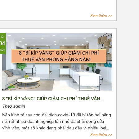
Xem thêm >>
12
04
2022
8 "BÍ KÍP VÀNG" GIÚP GIẢM CHI PHÍ THUÊ VĂN
PHÒNG HẰNG NĂM
Theo admin
Nền kinh tế sau cơn đại dịch covid-19 đã bị tổn hại nặng
nề, rất nhiều doanh nghiệp lớn nhỏ đã phải đóng cửa
vĩnh viễn, một số khác đang phải đau đầu vì nhiều loại
chi phí cố định phải chi trả, trong đó không thể không
Xem thêm >>