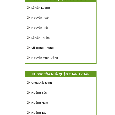
Diện tích 350 - 500m2
Lê Văn Lương
Trên 500m2
Nguyễn Tuân
Nguyễn Trãi
Lê Văn Thiêm
Vũ Trọng Phụng
Nguyễn Huy Tưởng
Ngụy Như Kon Tum
HƯỚNG TÒA NHÀ QUẬN THANH XUÂN
Lê Trọng Tấn
Chưa Xác Định
Khuất Duy Tiến
Hướng Bắc
Nguyễn Xiển
Hướng Nam
Hoàng Ngân
Hướng Tây