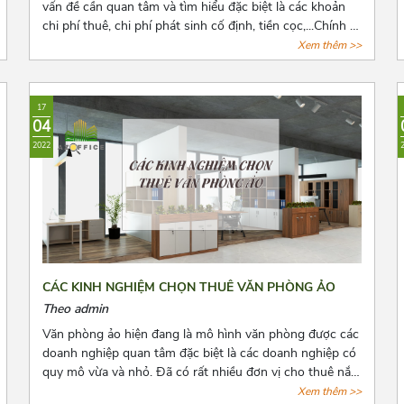
vấn đề cần quan tâm và tìm hiểu đặc biệt là các khoản
chi phí thuê, chi phí phát sinh cố định, tiền cọc,...Chính vì
vậy trước khi quyết định thuê văn phòng, bên thuê cần
Xem thêm >>
biết rõ số tiền cọc và các loại chi phí thuê hằng tháng,
những quy định pháp luật có liên quan và cách để lấy lại
tiền cọc trong những trường hợp rủi ro có thể xảy ra.
17
Cùng Azoffice tìm hiểu thêm về nội dung này trong bài
04
viết dưới đây nhé!
2022
CÁC KINH NGHIỆM CHỌN THUÊ VĂN PHÒNG ẢO
Theo admin
Văn phòng ảo hiện đang là mô hình văn phòng được các
doanh nghiệp quan tâm đặc biệt là các doanh nghiệp có
quy mô vừa và nhỏ. Đã có rất nhiều đơn vị cho thuê nắm
bắt được xu hướng đó và tiến hành mở rộng cho thuê
Xem thêm >>