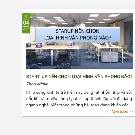
dưới đây nhé!
11
04
2022
START-UP NÊN CHỌN LOẠI HÌNH VĂN PHÒNG NÀO?
Theo admin
Nhịp sống kinh tế trẻ hiện nay đang rất nhộn nhịp và sôi
nổi, khi rất nhiều công ty start-up thành lập, với đa dạng
ngành nghề. Một trong những bài toán đang khiến các
start-up đau đầu là chọn lựa một văn phòng sao cho
Xem thêm >>
phù hợp với mức vốn ban đầu còn hạn hẹp. Và bài viết
dưới đây, Azoffice mạnh dạn chia sẻ những mô hình văn
phòng thích hợp nhất cho các doanh nghiệp mới thành