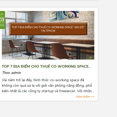
nhắc đến chi phí thuê văn phòng, kho bãi,...Bài viết là 8
“bí kíp vàng” mà Azoffice muốn chia sẻ để phần nào
giúp các bạn giảm chi phí thuê văn phòng, giảm bớt nỗi
20
lo cho các doanh nghiệp.
03
2022
TOP 7 ĐỊA ĐIỂM CHO THUÊ CO-WORKING SPACE
“XỊN XÒ” TẠI TPHCM
Theo admin
Vài năm trở lại đây, hình thức co-working space đã
không còn quá xa lạ với giới văn phòng năng động, phổ
biến nhất là các công ty startup và freelancer. Với những
tiện ích cơ bản của giới văn phòng, hình thức này còn
Xem thêm >>
đặt biệt chú trọng đến không gian tạo nguồn cảm hứng
sáng tạo cho người làm việc. Cùng AZOFFICE điểm qua
7 địa điểm cho thuê co-working space “xịn xò” tại tphcm