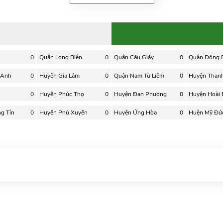
0
Quận Long Biên
0
Quận Cầu Giấy
0
Quận Đống 
 Anh
0
Huyện Gia Lâm
0
Quận Nam Từ Liêm
0
Huyện Thanh 
0
Huyện Phúc Thọ
0
Huyện Đan Phượng
0
Huyện Hoài
g Tín
0
Huyện Phú Xuyên
0
Huyện Ứng Hòa
0
Huện Mỹ Đứ