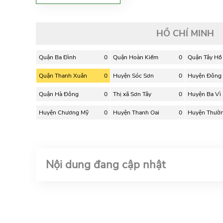
HỒ CHÍ MINH
Quận Ba Đình
0
Quận Hoàn Kiếm
0
Quận Tây Hồ
Quận Thanh Xuân
0
Huyện Sóc Sơn
0
Huyện Đông
Quận Hà Đông
0
Thị xã Sơn Tây
0
Huyện Ba Vì
Huyện Chương Mỹ
0
Huyện Thanh Oai
0
Huyện Thườn
Nội dung đang cập nhật