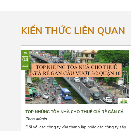
KIẾN THỨC LIÊN QUAN
25
04
2022
TOP NHỮNG TÒA NHÀ CHO THUÊ GIÁ RẺ GẦN CẦU
VƯỢT 3/2 QUẬN 10
Theo admin
Đối với các công ty vừa thành lập hoặc các công ty sắp