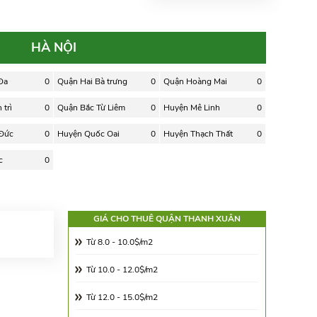
HÀ NỘI
Đa
0
Quận Hai Bà trưng
0
Quận Hoàng Mai
0
trì
0
Quận Bắc Từ Liêm
0
Huyện Mê Linh
0
 Đức
0
Huyện Quốc Oai
0
Huyện Thạch Thất
0
c
0
GIÁ CHO THUÊ QUẬN THANH XUÂN
Từ 8.0 - 10.0$/m2
Từ 10.0 - 12.0$/m2
Từ 12.0 - 15.0$/m2