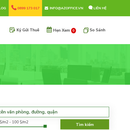
LOG
0899 173 017
INFO@AZOFFICE.VN
LIÊN HỆ
Ký Gửi Thuê
So Sánh
Hẹn Xem
0
0$/m2 - 100 $/m2