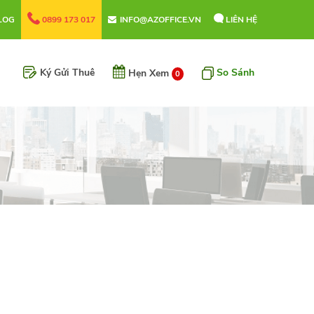
LOG
0899 173 017
INFO@AZOFFICE.VN
LIÊN HỆ
Ký Gửi Thuê
So Sánh
Hẹn Xem
0