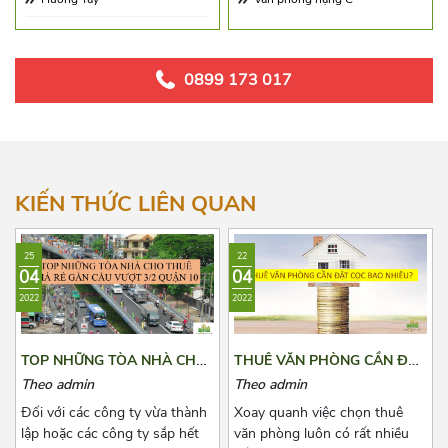
Phường Đông Hưng Thuận
Hướng Đông
Phường Tân Thới Nhất
Hướng Đông Nam
0899 173 017
Hướng Tây Nam
Hướng Tây Bắc
Hướng Đông Bắc
KIẾN THỨC LIÊN QUAN
25
22
04
04
2022
2022
TOP NHỮNG TÒA NHÀ CHO
THUÊ VĂN PHÒNG CẦN ĐẶT
THUÊ GIÁ RẺ GẦN CẦU
CỌC BAO NHIÊU?
Theo admin
Theo admin
VƯỢT 3/2 QUẬN 10
Đối với các công ty vừa thành
Xoay quanh việc chọn thuê
lập hoặc các công ty sắp hết
văn phòng luôn có rất nhiều