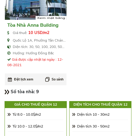
Tòa Nhà Anna Building
10 USD/m2
Giá thuê:
Quốc Lộ 1A, Phường Tân Chánh
Hiệp, Quận 12
Diện tích: 30, 50, 100, 200, 500
m2
Hướng: Hướng Đông Bắc
Giá được cập nhật lại ngày : 12-
08-2021
Đặt lịch xem
So sánh
Số tòa nhà:
9
GIÁ CHO THUÊ QUẬN 12
DIỆN TÍCH CHO THUÊ QUẬN 12
Từ 8.0 - 10.0$/m2
Diện tích 10 - 30m2
Từ 10.0 - 12.0$/m2
Diện tích 30 - 50m2