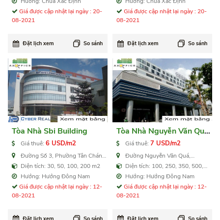
Hướng: Chưa Xác Định
Hướng: Chưa Xác Định
Giá được cập nhật lại ngày : 20-
Giá được cập nhật lại ngày : 20-
08-2021
08-2021
Đặt lịch xem
So sánh
Đặt lịch xem
So sánh
Tòa Nhà Sbi Building
Tòa Nhà Nguyễn Văn Quá
Building
6 USD/m2
7 USD/m2
Giá thuê:
Giá thuê:
Đường Số 3, Phường Tân Chánh
Đường Nguyễn Văn Quá,
Hiệp, Quận 12
Phường Đông Hưng Thuận, Quận
Diện tích: 30, 50, 100, 200 m2
Diện tích: 100, 250, 350, 500,
12
700 m2
Hướng: Hướng Đông Nam
Hướng: Hướng Đông Nam
Giá được cập nhật lại ngày : 12-
Giá được cập nhật lại ngày : 12-
08-2021
08-2021
Đặt lịch xem
So sánh
Đặt lịch xem
So sánh