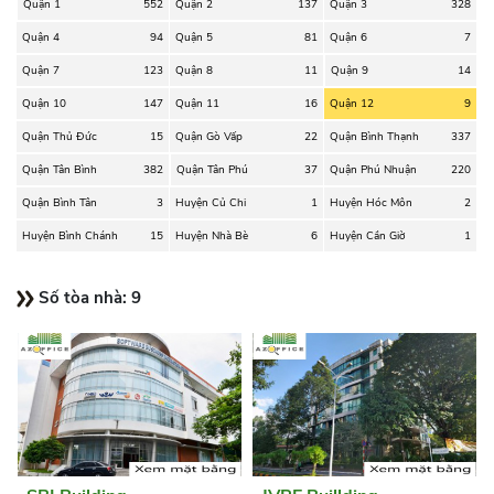
Quận 1
552
Quận 2
137
Quận 3
328
Quận 4
94
Quận 5
81
Quận 6
7
Quận 7
123
Quận 8
11
Quận 9
14
Quận 10
147
Quận 11
16
Quận 12
9
Quận Thủ Đức
15
Quận Gò Vấp
22
Quận Bình Thạnh
337
Quận Tân Bình
382
Quận Tân Phú
37
Quận Phú Nhuận
220
Quận Bình Tân
3
Huyện Củ Chi
1
Huyện Hóc Môn
2
Huyện Bình Chánh
15
Huyện Nhà Bè
6
Huyện Cần Giờ
1
Số tòa nhà:
9