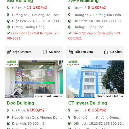
SBI Building
JVPE Buillding
11 USD/m2
8 USD/m2
Giá thuê:
Giá thuê:
Đường số 3, Phường Tân Chánh
Đường số 2, Phường Tân Chánh
Hiệp, Quận 12
Hiệp, Quận 12
Diện tích: 27,46,53,76,103,500
Diện tích: 50,100,300,500,1000
m2
m2
Hướng: Hướng Đông
Hướng: Hướng Bắc
Giá được cập nhật lại ngày : 20-
Giá được cập nhật lại ngày : 20-
08-2021
08-2021
Đặt lịch xem
So sánh
Đặt lịch xem
So sánh
Doo Building
CT Invest Building
6 USD/m2
8 USD/m2
Giá thuê:
Giá thuê:
Nguyễn Văn Quá, Phường Đông
Trường Chinh, Phường Đông
Hưng Thuận, Quận 12
Hưng Thuận, Quận 12
Diện tích: 50,100 m2
Diện tích: 15,23,52,165,300,900
m2