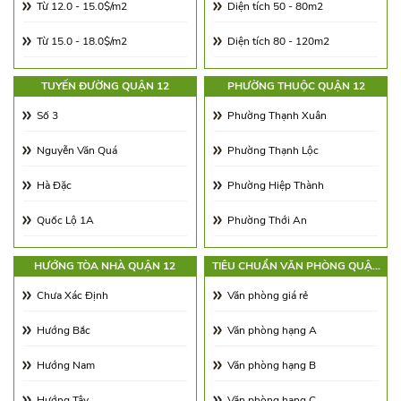
Từ 12.0 - 15.0$/m2
Diện tích 50 - 80m2
Từ 15.0 - 18.0$/m2
Diện tích 80 - 120m2
Từ 18.0 - 21.0$/m2
Diện tích 120 - 180m2
TUYẾN ĐƯỜNG QUẬN 12
PHƯỜNG THUỘC QUẬN 12
Từ 21.0 - 25.0$/m2
Diện tích 180 - 250m2
Số 3
Phường Thạnh Xuân
Từ 25.0 - 30.0$/m2
Diện tích 250 - 350m2
Nguyễn Văn Quá
Phường Thạnh Lộc
Từ 30.0 - 65.0$/m2
Diện tích 350 - 500m2
Hà Đặc
Phường Hiệp Thành
Từ 65.00 - 100.00$/m2
Trên 500m2
Quốc Lộ 1A
Phường Thới An
Trường Chinh
Phường Tân Chánh Hiệp
HƯỚNG TÒA NHÀ QUẬN 12
TIÊU CHUẨN VĂN PHÒNG QUẬN
12
số 2
Phường An Phú Đông
Chưa Xác Định
Văn phòng giá rẻ
Phường Tân Thới Hiệp
Hướng Bắc
Văn phòng hạng A
Phường Trung Mỹ Tây
Hướng Nam
Văn phòng hạng B
Phường Tân Hưng Thuận
Hướng Tây
Văn phòng hạng C