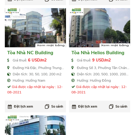
Tòa Nhà NC Building
Tòa Nhà Helios Building
6 USD/m2
9 USD/m2
Giá thuê:
Giá thuê:
Đường Hà Đặc, Phường Trung
Đường Số 3, Phường Tân Chánh
Mỹ Tây, Quận 12
Hiệp, Quận 12
Diện tích: 30, 50, 100, 200 m2
Diện tích: 200, 500, 1000, 2000
m2
Hướng: Hướng Nam
Hướng: Hướng Đông
Giá được cập nhật lại ngày : 12-
Giá được cập nhật lại ngày : 12-
08-2021
08-2021
Đặt lịch xem
So sánh
Đặt lịch xem
So sánh