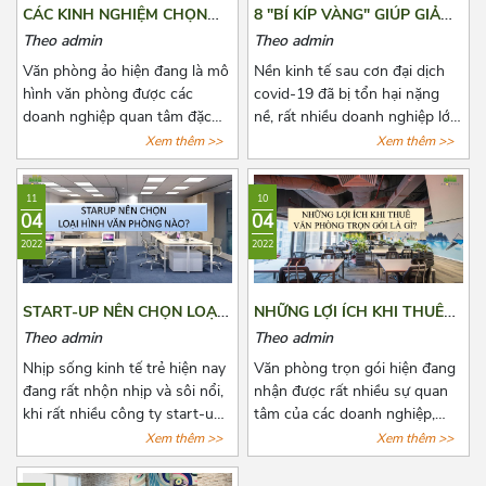
CÁC KINH NGHIỆM CHỌN
8 "BÍ KÍP VÀNG" GIÚP GIẢM
THUÊ VĂN PHÒNG ẢO
CHI PHÍ THUÊ VĂN PHÒNG
Theo admin
Theo admin
HẰNG NĂM
Văn phòng ảo hiện đang là mô
Nền kinh tế sau cơn đại dịch
hình văn phòng được các
covid-19 đã bị tổn hại nặng
doanh nghiệp quan tâm đặc
nề, rất nhiều doanh nghiệp lớn
biệt là các doanh nghiệp có
nhỏ đã phải đóng cửa vĩnh
Xem thêm >>
Xem thêm >>
quy mô vừa và nhỏ. Đã có rất
viễn, một số khác đang phải
nhiều đơn vị cho thuê nắm bắt
đau đầu vì nhiều loại chi phí cố
11
10
được xu hướng đó và tiến
định phải chi trả, trong đó
04
04
hành mở rộng cho thuê loại
không thể không nhắc đến chi
2022
2022
hình văn phòng này. Tuy nhiên,
phí thuê văn phòng, kho
đây là dịch vụ còn quá mới mẻ
bãi,...Bài viết là 8 “bí kíp vàng”
khiến cho các doanh nghiệp
mà Azoffice muốn chia sẻ để
START-UP NÊN CHỌN LOẠI
NHỮNG LỢI ÍCH KHI THUÊ
có nhiều điều phân vân. Bài
phần nào giúp các bạn giảm
HÌNH VĂN PHÒNG NÀO?
VĂN PHÒNG TRỌN GÓI LÀ
Theo admin
Theo admin
viết này, Azoffice mong rằng
chi phí thuê văn phòng, giảm
GÌ?
sẽ giải đáp các thắc mắc của
bớt nỗi lo cho các doanh
Nhịp sống kinh tế trẻ hiện nay
Văn phòng trọn gói hiện đang
các quý doanh nghiệp.
nghiệp.
đang rất nhộn nhịp và sôi nổi,
nhận được rất nhiều sự quan
khi rất nhiều công ty start-up
tâm của các doanh nghiệp,
thành lập, với đa dạng ngành
công ty có nhu cầu muốn mở
Xem thêm >>
Xem thêm >>
nghề. Một trong những bài
văn phòng hoặc chuyển văn
toán đang khiến các start-up
phòng. Cùng Azoffice điểm