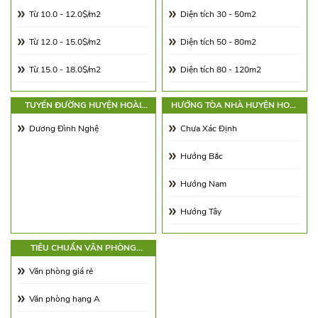
Từ 10.0 - 12.0$/m2
Diện tích 30 - 50m2
Từ 12.0 - 15.0$/m2
Diện tích 50 - 80m2
Từ 15.0 - 18.0$/m2
Diện tích 80 - 120m2
Từ 18.0 - 21.0$/m2
Diện tích 120 - 180m2
TUYẾN ĐƯỜNG HUYỆN HOÀI
HƯỚNG TÒA NHÀ HUYỆN HOÀI
ĐỨC
ĐỨC
Từ 21.0 - 25.0$/m2
Diện tích 180 - 250m2
Dương Đình Nghệ
Chưa Xác Định
Từ 25.0 - 30.0$/m2
Diện tích 250 - 350m2
Hướng Bắc
Từ 30.0 - 65.0$/m2
Diện tích 350 - 500m2
Hướng Nam
Từ 65.00 - 100.00$/m2
Trên 500m2
Hướng Tây
Hướng Đông
TIÊU CHUẨN VĂN PHÒNG
HUYỆN HOÀI ĐỨC
Hướng Đông Nam
Văn phòng giá rẻ
Hướng Tây Nam
Văn phòng hạng A