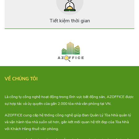
AZOFFICE điểm qua 7 địa
điểm cho thuê co-working
space “xịn xò” tại tphcm nhé!
Tiết kiệm thời gian
VỀ CHÚNG TÔI
Là công ty công nghệ hoạt động trong lĩnh vực bất động sản, AZOFFICE được
sự hợp tác và ủy quyền của gần 2.000 tòa nhà văn phòng tại VN.
AZOFFICE cung cấp hệ thống công nghệ giúp Ban Quản Lý Tòa Nhà quản lý
và vận hành tòa nhà suôn sẻ hơn, gắn kết mối quan hệ tốt đẹp của Tòa Nhà
với Khách Hàng thuê văn phòng.