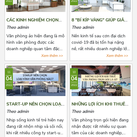
2022
2022
Để biết thêm về xu hướng này,
nhé!
hãy cùng Azoffice theo dõi bài
viết dưới đây nhé!
CÁC KINH NGHIỆM CHỌN
8 "BÍ KÍP VÀNG" GIÚP GIẢM
THUÊ VĂN PHÒNG ẢO
CHI PHÍ THUÊ VĂN PHÒNG
Theo admin
Theo admin
HẰNG NĂM
Văn phòng ảo hiện đang là mô
Nền kinh tế sau cơn đại dịch
hình văn phòng được các
covid-19 đã bị tổn hại nặng
doanh nghiệp quan tâm đặc
nề, rất nhiều doanh nghiệp lớn
biệt là các doanh nghiệp có
nhỏ đã phải đóng cửa vĩnh
Xem thêm >>
Xem thêm >>
quy mô vừa và nhỏ. Đã có rất
viễn, một số khác đang phải
nhiều đơn vị cho thuê nắm bắt
đau đầu vì nhiều loại chi phí cố
11
10
được xu hướng đó và tiến
định phải chi trả, trong đó
04
04
hành mở rộng cho thuê loại
không thể không nhắc đến chi
2022
2022
hình văn phòng này. Tuy nhiên,
phí thuê văn phòng, kho
đây là dịch vụ còn quá mới mẻ
bãi,...Bài viết là 8 “bí kíp vàng”
khiến cho các doanh nghiệp
mà Azoffice muốn chia sẻ để
START-UP NÊN CHỌN LOẠI
NHỮNG LỢI ÍCH KHI THUÊ
có nhiều điều phân vân. Bài
phần nào giúp các bạn giảm
HÌNH VĂN PHÒNG NÀO?
VĂN PHÒNG TRỌN GÓI LÀ
Theo admin
Theo admin
viết này, Azoffice mong rằng
chi phí thuê văn phòng, giảm
GÌ?
sẽ giải đáp các thắc mắc của
bớt nỗi lo cho các doanh
Nhịp sống kinh tế trẻ hiện nay
Văn phòng trọn gói hiện đang
các quý doanh nghiệp.
nghiệp.
đang rất nhộn nhịp và sôi nổi,
nhận được rất nhiều sự quan
khi rất nhiều công ty start-up
tâm của các doanh nghiệp,