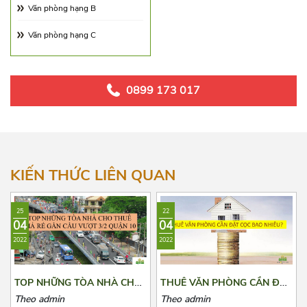
Hướng Tây Bắc
Văn phòng hạng B
Hướng Đông Bắc
Văn phòng hạng C
0899 173 017
KIẾN THỨC LIÊN QUAN
25
22
04
04
2022
2022
TOP NHỮNG TÒA NHÀ CHO
THUÊ VĂN PHÒNG CẦN ĐẶT
THUÊ GIÁ RẺ GẦN CẦU
CỌC BAO NHIÊU?
Theo admin
Theo admin