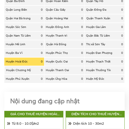
Quận Ba Đình
0
Quận Hoàn Kiếm
0
Quận Tây Hồ
0
Quận Long Biên
0
Quận Cầu Giấy
0
Quận Đống Đa
0
Quận Hai Bà trưng
0
Quận Hoàng Mai
0
Quận Thanh Xuân
0
Huyện Sóc Sơn
0
Huyện Đông Anh
0
Huyện Gia Lâm
0
Quận Nam Từ Liêm
0
Huyện Thanh trì
0
Quận Bắc Từ Liêm
0
Huyện Mê Linh
0
Quận Hà Đông
0
Thị xã Sơn Tây
0
Huyện Ba Vì
0
Huyện Phúc Thọ
0
Huyện Đan Phượng
0
Huyện Hoài Đức
0
Huyện Quốc Oai
0
Huyện Thạch Thất
0
Huyện Chương Mỹ
0
Huyện Thanh Oai
0
Huyện Thường Tín
0
Huyện Phú Xuyên
0
Huyện Ứng Hòa
0
Huện Mỹ Đức
0
Nội dung đang cập nhật
GIÁ CHO THUÊ HUYỆN HOÀI
DIỆN TÍCH CHO THUÊ HUYỆN
ĐỨC
HOÀI ĐỨC
Từ 8.0 - 10.0$/m2
Diện tích 10 - 30m2