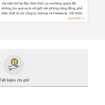
Vài năm trở lại đây, hình thức co-working space đã
không còn quá xa lạ với giới văn phòng năng động, phổ
biến nhất là các công ty startup và freelancer. Với những
tiện ích cơ bản của giới văn phòng, hình thức này còn
Xem thêm >>
đặt biệt chú trọng đến không gian tạo nguồn cảm hứng
sáng tạo cho người làm việc. Cùng AZOFFICE điểm qua
7 địa điểm cho thuê co-working space “xịn xò” tại tphcm
nhé!
Tiết kiệm chi phí