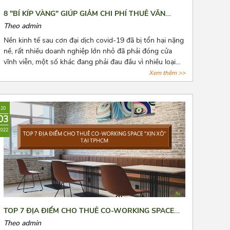
8 "BÍ KÍP VÀNG" GIÚP GIẢM CHI PHÍ THUÊ VĂN
PHÒNG HẰNG NĂM
Theo admin
Nền kinh tế sau cơn đại dịch covid-19 đã bị tổn hại nặng
nề, rất nhiều doanh nghiệp lớn nhỏ đã phải đóng cửa
vĩnh viễn, một số khác đang phải đau đầu vì nhiều loại
chi phí cố định phải chi trả, trong đó không thể không
Xem thêm >>
nhắc đến chi phí thuê văn phòng, kho bãi,...Bài viết là 8
“bí kíp vàng” mà Azoffice muốn chia sẻ để phần nào
giúp các bạn giảm chi phí thuê văn phòng, giảm bớt nỗi
20
lo cho các doanh nghiệp.
03
2022
TOP 7 ĐỊA ĐIỂM CHO THUÊ CO-WORKING SPACE
“XỊN XÒ” TẠI TPHCM
Theo admin