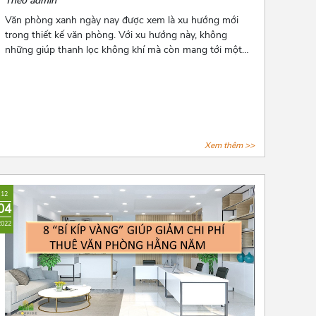
Theo admin
Văn phòng xanh ngày nay được xem là xu hướng mới
trong thiết kế văn phòng. Với xu hướng này, không
những giúp thanh lọc không khí mà còn mang tới một
không gian làm việc thư thái và nhiều năng lượng cho
các nhân viên. Để biết thêm về xu hướng này, hãy cùng
Azoffice theo dõi bài viết dưới đây nhé!
Xem thêm >>
12
04
2022