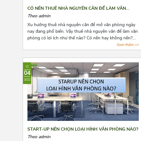
CÓ NÊN THUÊ NHÀ NGUYÊN CĂN ĐỂ LÀM VĂN
PHÒNG HAY KHÔNG?
Theo admin
Xu hướng thuê nhà nguyên căn để mở văn phòng ngày
nay đang phổ biến. Vậy thuê nhà nguyên văn để làm văn
phòng có lợi ích như thế nào? Có nên hay không nên?
Cùng Azoffice tìm câu trả lời các câu hỏi này qua bài viết
Xem thêm >>
dưới đây nhé!
11
04
2022
START-UP NÊN CHỌN LOẠI HÌNH VĂN PHÒNG NÀO?
Theo admin