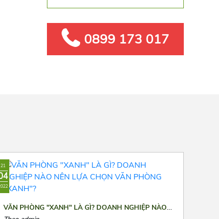
0899 173 017
21
04
2022
VĂN PHÒNG "XANH" LÀ GÌ? DOANH NGHIỆP NÀO
NÊN LỰA CHỌN VĂN PHÒNG "XANH"?