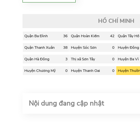
HỒ CHÍ MINH
Quận Ba Đình
36
Quận Hoàn Kiếm
42
Quận Tây Hồ
Quận Thanh Xuân
38
Huyện Sóc Sơn
0
Huyện Đông
Quận Hà Đông
3
Thị xã Sơn Tây
0
Huyện Ba Vì
Huyện Chương Mỹ
0
Huyện Thanh Oai
0
Huyện Thườn
Nội dung đang cập nhật