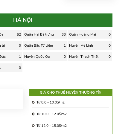
HÀ NỘI
Đa
52
Quận Hai Bà trưng
33
Quận Hoàng Mai
0
trì
0
Quận Bắc Từ Liêm
1
Huyện Mê Linh
0
 Đức
1
Huyện Quốc Oai
0
Huyện Thạch Thất
0
c
0
GIÁ CHO THUÊ HUYỆN THƯỜNG TÍN
Từ 8.0 - 10.0$/m2
Từ 10.0 - 12.0$/m2
Từ 12.0 - 15.0$/m2