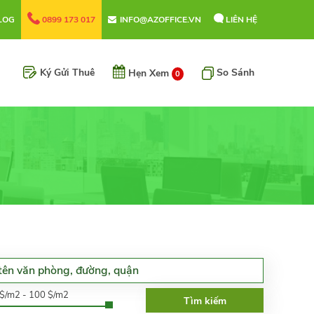
LOG
0899 173 017
INFO@AZOFFICE.VN
LIÊN HỆ
Ký Gửi Thuê
So Sánh
Hẹn Xem
0
0$/m2 - 100 $/m2