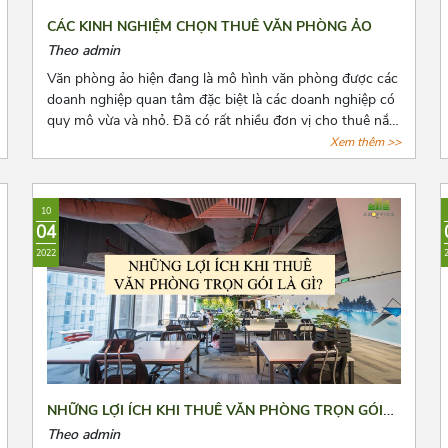
CÁC KINH NGHIỆM CHỌN THUÊ VĂN PHÒNG ẢO
Theo admin
Văn phòng ảo hiện đang là mô hình văn phòng được các
doanh nghiệp quan tâm đặc biệt là các doanh nghiệp có
quy mô vừa và nhỏ. Đã có rất nhiều đơn vị cho thuê nắm
bắt được xu hướng đó và tiến hành mở rộng cho thuê
Xem thêm >>
loại hình văn phòng này. Tuy nhiên, đây là dịch vụ còn
quá mới mẻ khiến cho các doanh nghiệp có nhiều điều
phân vân. Bài viết này, Azoffice mong rằng sẽ giải đáp
10
các thắc mắc của các quý doanh nghiệp.
04
2022
NHỮNG LỢI ÍCH KHI THUÊ VĂN PHÒNG TRỌN GÓI
LÀ GÌ?
Theo admin