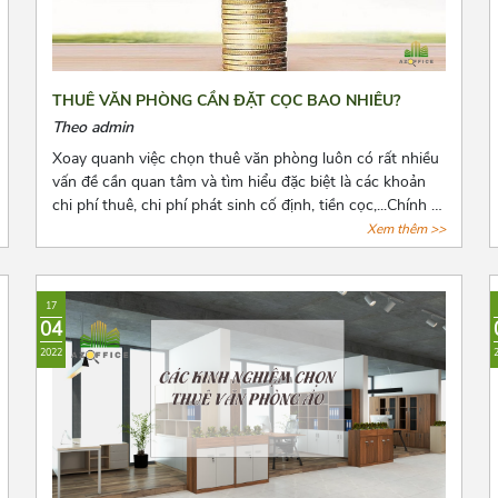
THUÊ VĂN PHÒNG CẦN ĐẶT CỌC BAO NHIÊU?
Theo admin
Xoay quanh việc chọn thuê văn phòng luôn có rất nhiều
vấn đề cần quan tâm và tìm hiểu đặc biệt là các khoản
chi phí thuê, chi phí phát sinh cố định, tiền cọc,...Chính vì
vậy trước khi quyết định thuê văn phòng, bên thuê cần
Xem thêm >>
biết rõ số tiền cọc và các loại chi phí thuê hằng tháng,
những quy định pháp luật có liên quan và cách để lấy lại
tiền cọc trong những trường hợp rủi ro có thể xảy ra.
17
Cùng Azoffice tìm hiểu thêm về nội dung này trong bài
04
viết dưới đây nhé!
2022