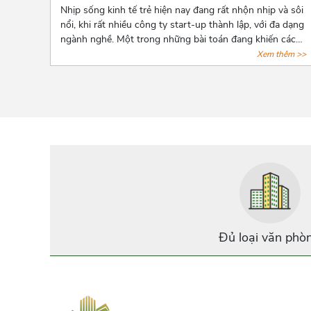
Nhịp sống kinh tế trẻ hiện nay đang rất nhộn nhịp và sôi
nổi, khi rất nhiều công ty start-up thành lập, với đa dạng
ngành nghề. Một trong những bài toán đang khiến các
start-up đau đầu là chọn lựa một văn phòng sao cho
Xem thêm >>
phù hợp với mức vốn ban đầu còn hạn hẹp. Và bài viết
dưới đây, Azoffice mạnh dạn chia sẻ những mô hình văn
phòng thích hợp nhất cho các doanh nghiệp mới thành
lập.
Đủ loại văn phò