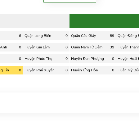
6
Quận Long Biên
0
Quận Cầu Giấy
89
Quận Đống 
 Anh
0
Huyện Gia Lâm
0
Quận Nam Từ Liêm
39
Huyện Thanh 
0
Huyện Phúc Thọ
0
Huyện Đan Phượng
0
Huyện Hoài
g Tín
0
Huyện Phú Xuyên
0
Huyện Ứng Hòa
0
Huện Mỹ Đứ