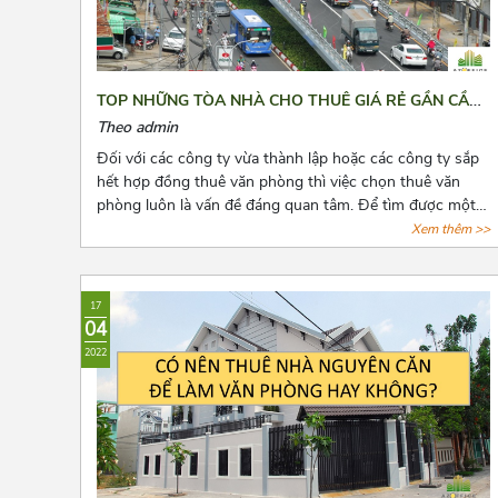
TOP NHỮNG TÒA NHÀ CHO THUÊ GIÁ RẺ GẦN CẦU
VƯỢT 3/2 QUẬN 10
Theo admin
Đối với các công ty vừa thành lập hoặc các công ty sắp
hết hợp đồng thuê văn phòng thì việc chọn thuê văn
phòng luôn là vấn đề đáng quan tâm. Để tìm được một
văn phòng vừa ý, giá cả hợp lý, vị trí thuận tiện đi lại, cơ
Xem thêm >>
sở hạ tầng tốt thật sự khiến các chủ doanh nghiệp cân
nhắc lựa chọn rất nhiều. Bài viết này, Azoffice sẽ chia sẻ
cho các bạn top những tòa nhà cho thuê giá rẻ gần cầu
17
vượt 3/2 quận 10.
04
2022