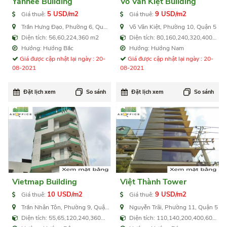
Yanhee Building
Võ Văn Kiệt Building
5 USD/m2
9 USD/m2
Giá thuê:
Giá thuê:
Trần Hưng Đạo, Phường 6, Quận
Võ Văn Kiệt, Phường 10, Quận 5
5
Diện tích: 56,60,224,360 m2
Diện tích: 80,160,240,320,400
m2
Hướng: Hướng Bắc
Hướng: Hướng Nam
Giá được cập nhật lại ngày : 20-
Giá được cập nhật lại ngày : 20-
08-2021
08-2021
Đặt lịch xem
So sánh
Đặt lịch xem
So sánh
Vietmap Building
Việt Thành Tower
10 USD/m2
9 USD/m2
Giá thuê:
Giá thuê:
Trần Nhân Tôn, Phường 9, Quận
Nguyễn Trãi, Phường 11, Quận 5
5
Diện tích: 55,65,120,240,360
Diện tích: 110,140,200,400,600