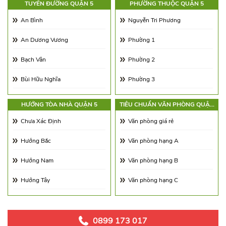
TUYẾN ĐƯỜNG QUẬN 5
PHƯỜNG THUỘC QUẬN 5
Từ 21.0 - 25.0$/m2
Diện tích 180 - 250m2
An Bình
Nguyễn Tri Phương
Từ 25.0 - 30.0$/m2
Diện tích 250 - 350m2
An Dương Vương
Phường 1
Từ 30.0 - 65.0$/m2
Diện tích 350 - 500m2
Bạch Vân
Phường 2
Từ 65.00 - 100.00$/m2
Trên 500m2
Bùi Hữu Nghĩa
Phường 3
Châu Văn Liêm
Phường 4
HƯỚNG TÒA NHÀ QUẬN 5
TIÊU CHUẨN VĂN PHÒNG QUẬN
5
Dương Tử Giang
Phường 5
Chưa Xác Định
Văn phòng giá rẻ
Đặng Thái Thân
Phường 6
Hướng Bắc
Văn phòng hạng A
Đỗ Ngọc Thạch
Phường 7
Hướng Nam
Văn phòng hạng B
Gò Công
Phường 8
Hướng Tây
Văn phòng hạng C
Hà Tôn Quyền
Phường 9
Hướng Đông
Hải Thượng Lãng Ông
Phường 10
Hướng Đông Nam
0899 173 017