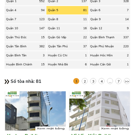
Quận 1
552
Quận 2
137
Quận 3
328
Quận 4
94
Quận 5
81
Quận 6
7
Quận 7
123
Quận 8
11
Quận 9
14
Quận 10
147
Quận 11
16
Quận 12
9
Quận Thủ Đức
15
Quận Gò Vấp
22
Quận Bình Thạnh
337
Quận Tân Bình
382
Quận Tân Phú
37
Quận Phú Nhuận
220
Quận Bình Tân
3
Huyện Củ Chi
1
Huyện Hóc Môn
2
Huyện Bình Chánh
15
Huyện Nhà Bè
6
Huyện Cần Giờ
1
Số tòa nhà:
81
1
2
3
4
...
7
>>