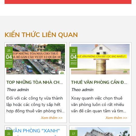
Học Lạc
Phường 11
Hướng Tây Nam
Hồng Bàng
Phường 12
Hướng Tây Bắc
Hùng Vương
Phường 13
Hướng Đông Bắc
KIẾN THỨC LIÊN QUAN
Huỳnh Mẫn Đạt
Phường 14
25
22
Kim Biên
Phường 15
04
04
2022
2022
Ký Hòa
Lê Hồng Phong
TOP NHỮNG TÒA NHÀ CHO
THUÊ VĂN PHÒNG CẦN ĐẶT
THUÊ GIÁ RẺ GẦN CẦU
CỌC BAO NHIÊU?
Lương Nhữ Học
Theo admin
Theo admin
VƯỢT 3/2 QUẬN 10
Đối với các công ty vừa thành
Xoay quanh việc chọn thuê
Lý Thường Kiệt
lập hoặc các công ty sắp hết
văn phòng luôn có rất nhiều
hợp đồng thuê văn phòng thì
vấn đề cần quan tâm và tìm
Mạc Thiên Tích
việc chọn thuê văn phòng luôn
hiểu đặc biệt là các khoản chi
Xem thêm >>
Xem thêm >>
là vấn đề đáng quan tâm. Để
phí thuê, chi phí phát sinh cố
Ngô Gia Tự
tìm được một văn phòng vừa
định, tiền cọc,...Chính vì vậy
21
17