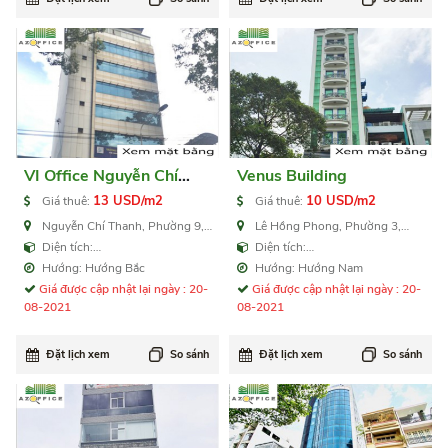
VI Office Nguyễn Chí
Venus Building
Thanh
13 USD/m2
10 USD/m2
Giá thuê:
Giá thuê:
Nguyễn Chí Thanh, Phường 9,
Lê Hồng Phong, Phường 3,
Quận 5
Quận 5
Diện tích:
Diện tích:
30,40,50,60,80,90,100,220 m2
135,270,405,540,1.200 m2
Hướng: Hướng Bắc
Hướng: Hướng Nam
Giá được cập nhật lại ngày : 20-
Giá được cập nhật lại ngày : 20-
08-2021
08-2021
Đặt lịch xem
So sánh
Đặt lịch xem
So sánh