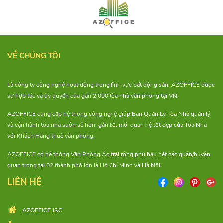
Trần Hòa
Trần Hưng Đạo
Trần Nhân Tôn
VỀ CHÚNG TÔI
Trần Phú
Là công ty công nghệ hoạt động trong lĩnh vực bất động sản, AZOFFICE được
Trần Tuấn Khải
sự hợp tác và ủy quyền của gần 2.000 tòa nhà văn phòng tại VN.
Trần Xuân Hòa
AZOFFICE cung cấp hệ thống công nghệ giúp Ban Quản Lý Tòa Nhà quản lý
và vận hành tòa nhà suôn sẻ hơn, gắn kết mối quan hệ tốt đẹp của Tòa Nhà
Trịnh Hoài Đức
với Khách Hàng thuê văn phòng.
Vạn Kiếp
AZOFFICE có hệ thống Văn Phòng Ảo trải rộng phủ hầu hết các quận/huyện
quan trọng tại 02 thành phố lớn là Hồ Chí Minh và Hà Nội.
Vạn Tượng
LIÊN HỆ
Võ Trường Toản
Võ Văn Kiệt
AZOFFICE JSC