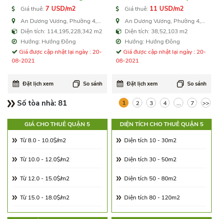
7 USD/m2
11 USD/m2
Giá thuê:
Giá thuê:
An Dương Vương, Phường 4,
An Dương Vương, Phường 4,
Quận 5
Quận 5
Diện tích: 114,195,228,342 m2
Diện tích: 38,52,103 m2
Hướng: Hướng Đông
Hướng: Hướng Đông
Giá được cập nhật lại ngày : 20-
Giá được cập nhật lại ngày : 20-
08-2021
08-2021
Đặt lịch xem
So sánh
Đặt lịch xem
So sánh
Số tòa nhà:
81
1
2
3
4
...
7
>>
GIÁ CHO THUÊ QUẬN 5
DIỆN TÍCH CHO THUÊ QUẬN 5
Từ 8.0 - 10.0$/m2
Diện tích 10 - 30m2
Từ 10.0 - 12.0$/m2
Diện tích 30 - 50m2
Từ 12.0 - 15.0$/m2
Diện tích 50 - 80m2
Từ 15.0 - 18.0$/m2
Diện tích 80 - 120m2
Từ 18.0 - 21.0$/m2
Diện tích 120 - 180m2