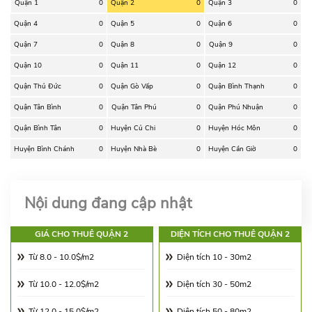
Quận 1
0
Quận 2
0
Quận 3
0
Quận 4
0
Quận 5
0
Quận 6
0
Quận 7
0
Quận 8
0
Quận 9
0
Quận 10
0
Quận 11
0
Quận 12
0
Quận Thủ Đức
0
Quận Gò Vấp
0
Quận Bình Thạnh
0
Quận Tân Bình
0
Quận Tân Phú
0
Quận Phú Nhuận
0
Quận Bình Tân
0
Huyện Củ Chi
0
Huyện Hóc Môn
0
Huyện Bình Chánh
0
Huyện Nhà Bè
0
Huyện Cần Giờ
0
Nội dung đang cập nhật
GIÁ CHO THUÊ QUẬN 2
DIỆN TÍCH CHO THUÊ QUẬN 2
Từ 8.0 - 10.0$/m2
Diện tích 10 - 30m2
Từ 10.0 - 12.0$/m2
Diện tích 30 - 50m2
Từ 12.0 - 15.0$/m2
Diện tích 50 - 80m2