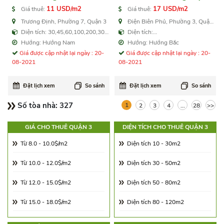
Biên Phủ
11 USD/m2
17 USD/m2
Giá thuê:
Giá thuê:
Trương Định, Phường 7, Quận 3
Điện Biên Phủ, Phường 3, Quận
3
Diện tích: 30,45,60,100,200,300
Diện tích:
m2
20,30,40,50,80,120,160 m2
Hướng: Hướng Nam
Hướng: Hướng Bắc
Giá được cập nhật lại ngày : 20-
Giá được cập nhật lại ngày : 20-
08-2021
08-2021
Đặt lịch xem
So sánh
Đặt lịch xem
So sánh
Số tòa nhà:
327
1
2
3
4
...
28
>>
GIÁ CHO THUÊ QUẬN 3
DIỆN TÍCH CHO THUÊ QUẬN 3
Từ 8.0 - 10.0$/m2
Diện tích 10 - 30m2
Từ 10.0 - 12.0$/m2
Diện tích 30 - 50m2
Từ 12.0 - 15.0$/m2
Diện tích 50 - 80m2
Từ 15.0 - 18.0$/m2
Diện tích 80 - 120m2
Từ 18.0 - 21.0$/m2
Diện tích 120 - 180m2