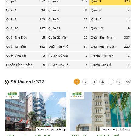
Quận 1
552
Quận 2
137
Quận 3
328
Quận 4
94
Quận 5
81
Quận 6
7
Quận 7
123
Quận 8
11
Quận 9
14
Quận 10
147
Quận 11
16
Quận 12
9
Quận Thủ Đức
15
Quận Gò Vấp
22
Quận Bình Thạnh
337
Quận Tân Bình
382
Quận Tân Phú
37
Quận Phú Nhuận
220
Quận Bình Tân
3
Huyện Củ Chi
1
Huyện Hóc Môn
2
Huyện Bình Chánh
15
Huyện Nhà Bè
6
Huyện Cần Giờ
1
Số tòa nhà:
327
1
2
3
4
...
28
>>