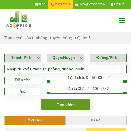
×
BLOG
0899 173 017
INFO@AZOFFICE.VN
LIÊN HỆ
Trang chủ
Văn phòng truyền thống
Quận 3
Diện tích từ 0 - 50000 m2
Diện tích
Giá từ 0$/m2 - 100 $/m2
Giá
HỒ CHÍ MINH
HÀ NỘI