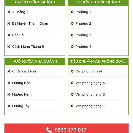
TUYẾN ĐƯỜNG QUẬN 3
PHƯỜNG THUỘC QUẬN 3
Từ 21.0 - 25.0$/m2
Diện tích 180 - 250m2
3 Tháng 2
Phường 1
Từ 25.0 - 30.0$/m2
Diện tích 250 - 350m2
Bà Huyện Thanh Quan
Phường 2
Từ 30.0 - 65.0$/m2
Diện tích 350 - 500m2
Bàn Cờ
Phường 3
Từ 65.00 - 100.00$/m2
Trên 500m2
Cách Mạng Tháng 8
Phường 4
Cao Thắng
Phường 5
HƯỚNG TÒA NHÀ QUẬN 3
TIÊU CHUẨN VĂN PHÒNG QUẬN
3
Cư Xá Đô Thành
Phường 6
Chưa Xác Định
Văn phòng giá rẻ
Điện Biên Phủ
Phường 7
Hướng Bắc
Văn phòng hạng A
Hai Bà Trưng
Phường 8
Hướng Nam
Văn phòng hạng B
Hồ Xuân Hương
Phường 9
Hướng Tây
Văn phòng hạng C
Hoàng Sa
Phường 10
Hướng Đông
Huỳnh Tịnh Của
Phường 11
Hướng Đông Nam
0899 173 017