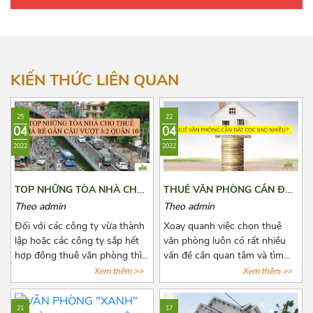
Kỳ Đồng
Phường 12
Hướng Tây Nam
Lê Quý Đôn
Phường 13
Hướng Tây Bắc
Lê Văn Sỹ
Phường 14
Hướng Đông Bắc
KIẾN THỨC LIÊN QUAN
Lý Chính Thắng
Phường Võ Thị Sáu
25
22
Lý Thái Tổ
04
04
2022
2022
Nam Kỳ Khởi Nghĩa
Ngô Thời Nhiệm
TOP NHỮNG TÒA NHÀ CHO
THUÊ VĂN PHÒNG CẦN ĐẶT
THUÊ GIÁ RẺ GẦN CẦU
CỌC BAO NHIÊU?
Nguyễn Đình Chiểu
Theo admin
Theo admin
VƯỢT 3/2 QUẬN 10
Đối với các công ty vừa thành
Xoay quanh việc chọn thuê
Nguyễn Gia Thiều
lập hoặc các công ty sắp hết
văn phòng luôn có rất nhiều
hợp đồng thuê văn phòng thì
vấn đề cần quan tâm và tìm
Nguyễn Thị Diệu
việc chọn thuê văn phòng luôn
hiểu đặc biệt là các khoản chi
Xem thêm >>
Xem thêm >>
là vấn đề đáng quan tâm. Để
phí thuê, chi phí phát sinh cố
Nguyễn Thị Minh Khai
tìm được một văn phòng vừa
định, tiền cọc,...Chính vì vậy
21
17