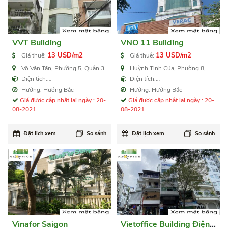
VVT Building
VNO 11 Building
13 USD/m2
13 USD/m2
Giá thuê:
Giá thuê:
Võ Văn Tần, Phường 5, Quận 3
Huỳnh Tịnh Của, Phường 8,
Quận 3
Diện tích:
Diện tích:
210,420,630,840,1.100 m2
95,150,185,370,555,740,985 m2
Hướng: Hướng Bắc
Hướng: Hướng Bắc
Giá được cập nhật lại ngày : 20-
Giá được cập nhật lại ngày : 20-
08-2021
08-2021
Đặt lịch xem
So sánh
Đặt lịch xem
So sánh
Vinafor Saigon
Vietoffice Building Điện