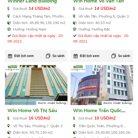
Winner Land Building
Win Home Võ Văn Tần
14 USD/m2
14 USD/m2
Giá thuê:
Giá thuê:
Cách Mạng Tháng Tám, Phường
Võ Văn Tần, Phường 5, Quận 3
6, Quận 3
Diện tích: 45,80,90,135,190 m2
Diện tích: 40,53 m2
Hướng: Hướng Nam
Hướng: Hướng Bắc
Giá được cập nhật lại ngày : 20-
Giá được cập nhật lại ngày : 20-
08-2021
08-2021
Đặt lịch xem
So sánh
Đặt lịch xem
So sánh
Win Home Võ Thị Sáu
Win Home Trần Quốc
Toản
16 USD/m2
10 USD/m2
Giá thuê:
Giá thuê:
Võ Thị Sáu, Phường 7, Quận 3
Trần Quốc Toản, Phường 8,
Quận 3
Diện tích: 50,70,130 m2
Diện tích: 25,40,65,100,160,260