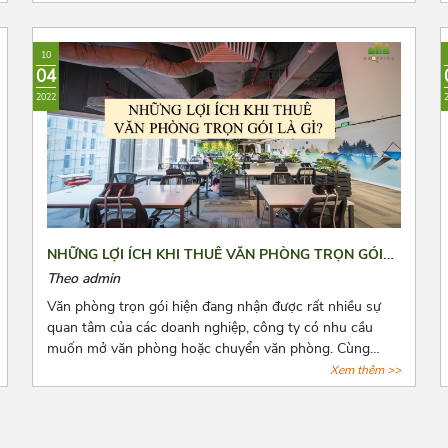
loại hình văn phòng này. Tuy nhiên, đây là dịch vụ còn
quá mới mẻ khiến cho các doanh nghiệp có nhiều điều
phân vân. Bài viết này, Azoffice mong rằng sẽ giải đáp
10
các thắc mắc của các quý doanh nghiệp.
04
2022
NHỮNG LỢI ÍCH KHI THUÊ VĂN PHÒNG TRỌN GÓI
LÀ GÌ?
Theo admin
Văn phòng trọn gói hiện đang nhận được rất nhiều sự
quan tâm của các doanh nghiệp, công ty có nhu cầu
muốn mở văn phòng hoặc chuyển văn phòng. Cùng
Azoffice điểm danh những lợi ích khi thuê văn phòng
Xem thêm >>
trọn gói qua bài viết dưới đây nhé!