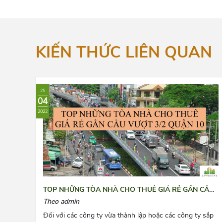
KIẾN THỨC LIÊN QUAN
25
04
2022
TOP NHỮNG TÒA NHÀ CHO THUÊ GIÁ RẺ GẦN CẦU
VƯỢT 3/2 QUẬN 10
Theo admin
Đối với các công ty vừa thành lập hoặc các công ty sắp