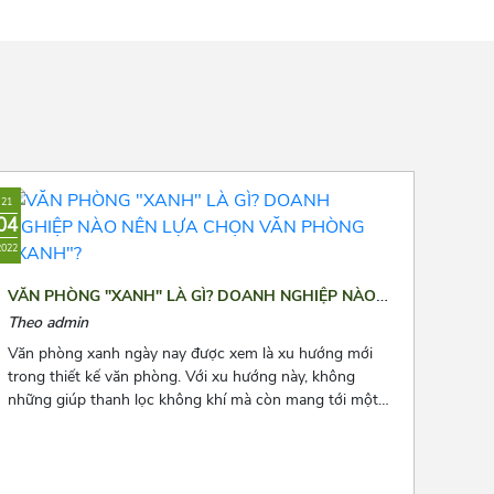
21
04
2022
VĂN PHÒNG "XANH" LÀ GÌ? DOANH NGHIỆP NÀO
NÊN LỰA CHỌN VĂN PHÒNG "XANH"?
Theo admin
Văn phòng xanh ngày nay được xem là xu hướng mới
trong thiết kế văn phòng. Với xu hướng này, không
những giúp thanh lọc không khí mà còn mang tới một
không gian làm việc thư thái và nhiều năng lượng cho
các nhân viên. Để biết thêm về xu hướng này, hãy cùng
Azoffice theo dõi bài viết dưới đây nhé!