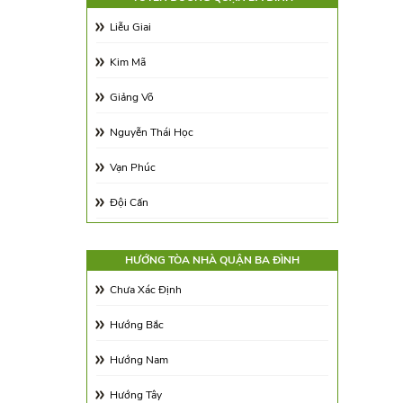
Diện tích 350 - 500m2
Liễu Giai
Trên 500m2
Kim Mã
Giảng Võ
Nguyễn Thái Học
Vạn Phúc
Đội Cấn
Núi Trúc
HƯỚNG TÒA NHÀ QUẬN BA ĐÌNH
Láng Hạ
Chưa Xác Định
Lê Duẩn
Hướng Bắc
Điện Biên Phủ
Hướng Nam
Quán Thánh
Hướng Tây