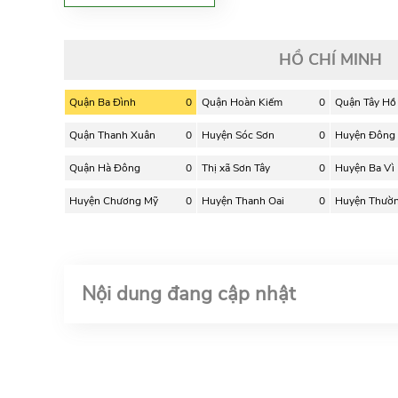
HỒ CHÍ MINH
Quận Ba Đình
0
Quận Hoàn Kiếm
0
Quận Tây Hồ
Quận Thanh Xuân
0
Huyện Sóc Sơn
0
Huyện Đông
Quận Hà Đông
0
Thị xã Sơn Tây
0
Huyện Ba Vì
Huyện Chương Mỹ
0
Huyện Thanh Oai
0
Huyện Thườn
Nội dung đang cập nhật