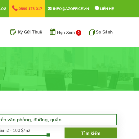
LOG
0899 173 017
INFO@AZOFFICE.VN
LIÊN HỆ
Ký Gửi Thuê
So Sánh
Hẹn Xem
0
0$/m2 - 100 $/m2