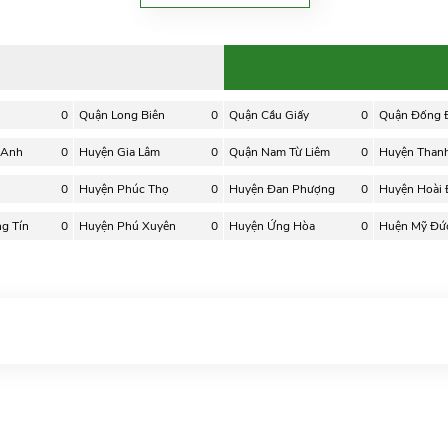
0
Quận Long Biên
0
Quận Cầu Giấy
0
Quận Đống 
 Anh
0
Huyện Gia Lâm
0
Quận Nam Từ Liêm
0
Huyện Thanh 
0
Huyện Phúc Thọ
0
Huyện Đan Phượng
0
Huyện Hoài
g Tín
0
Huyện Phú Xuyên
0
Huyện Ứng Hòa
0
Huện Mỹ Đứ