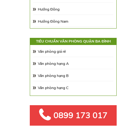
Thành Công
Hướng Đông
Nguyên Hồng
Hướng Đông Nam
Nguyễn Trường Tộ
Hướng Tây Nam
Ngọc Khánh
TIÊU CHUẨN VĂN PHÒNG QUẬN BA ĐÌNH
Hướng Tây Bắc
Văn phòng giá rẻ
Phạm Huy Thông
Hướng Đông Bắc
Văn phòng hạng A
Văn phòng hạng B
Văn phòng hạng C
0899 173 017