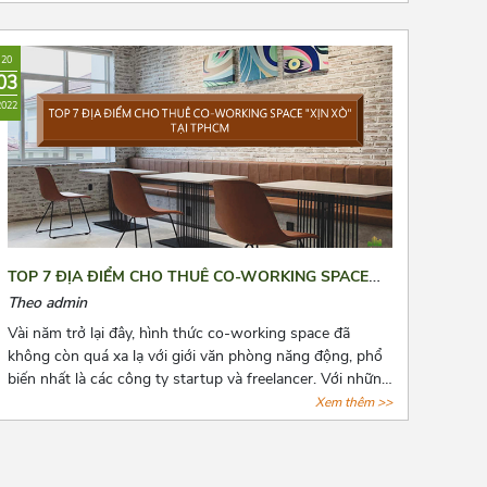
nhắc đến chi phí thuê văn phòng, kho bãi,...Bài viết là 8
“bí kíp vàng” mà Azoffice muốn chia sẻ để phần nào
giúp các bạn giảm chi phí thuê văn phòng, giảm bớt nỗi
20
lo cho các doanh nghiệp.
03
2022
TOP 7 ĐỊA ĐIỂM CHO THUÊ CO-WORKING SPACE
“XỊN XÒ” TẠI TPHCM
Theo admin
Vài năm trở lại đây, hình thức co-working space đã
không còn quá xa lạ với giới văn phòng năng động, phổ
biến nhất là các công ty startup và freelancer. Với những
tiện ích cơ bản của giới văn phòng, hình thức này còn
Xem thêm >>
đặt biệt chú trọng đến không gian tạo nguồn cảm hứng
sáng tạo cho người làm việc. Cùng AZOFFICE điểm qua
7 địa điểm cho thuê co-working space “xịn xò” tại tphcm