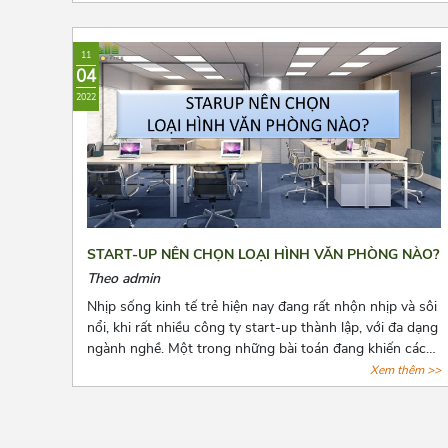
dưới đây nhé!
11
04
2022
START-UP NÊN CHỌN LOẠI HÌNH VĂN PHÒNG NÀO?
Theo admin
Nhịp sống kinh tế trẻ hiện nay đang rất nhộn nhịp và sôi
nổi, khi rất nhiều công ty start-up thành lập, với đa dạng
ngành nghề. Một trong những bài toán đang khiến các
start-up đau đầu là chọn lựa một văn phòng sao cho
Xem thêm >>
phù hợp với mức vốn ban đầu còn hạn hẹp. Và bài viết
dưới đây, Azoffice mạnh dạn chia sẻ những mô hình văn
phòng thích hợp nhất cho các doanh nghiệp mới thành