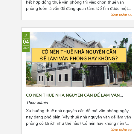
hết hợp đồng thuê văn phòng thì việc chọn thuê văn
phòng luôn là vấn đề đáng quan tâm. Để tìm được một
văn phòng vừa ý, giá cả hợp lý, vị trí thuận tiện đi lại, cơ
Xem thêm >>
sở hạ tầng tốt thật sự khiến các chủ doanh nghiệp cân
nhắc lựa chọn rất nhiều. Bài viết này, Azoffice sẽ chia sẻ
cho các bạn top những tòa nhà cho thuê giá rẻ gần cầu
17
vượt 3/2 quận 10.
04
2022
CÓ NÊN THUÊ NHÀ NGUYÊN CĂN ĐỂ LÀM VĂN
PHÒNG HAY KHÔNG?
Theo admin
Xu hướng thuê nhà nguyên căn để mở văn phòng ngày
nay đang phổ biến. Vậy thuê nhà nguyên văn để làm văn
phòng có lợi ích như thế nào? Có nên hay không nên?
Cùng Azoffice tìm câu trả lời các câu hỏi này qua bài viết
Xem thêm >>