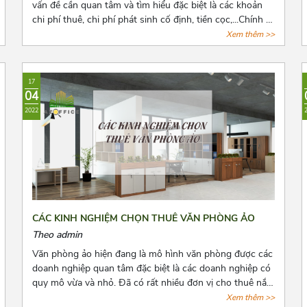
vấn đề cần quan tâm và tìm hiểu đặc biệt là các khoản
chi phí thuê, chi phí phát sinh cố định, tiền cọc,...Chính vì
vậy trước khi quyết định thuê văn phòng, bên thuê cần
Xem thêm >>
biết rõ số tiền cọc và các loại chi phí thuê hằng tháng,
những quy định pháp luật có liên quan và cách để lấy lại
tiền cọc trong những trường hợp rủi ro có thể xảy ra.
17
Cùng Azoffice tìm hiểu thêm về nội dung này trong bài
04
viết dưới đây nhé!
2022
CÁC KINH NGHIỆM CHỌN THUÊ VĂN PHÒNG ẢO
Theo admin
Văn phòng ảo hiện đang là mô hình văn phòng được các
doanh nghiệp quan tâm đặc biệt là các doanh nghiệp có
quy mô vừa và nhỏ. Đã có rất nhiều đơn vị cho thuê nắm
bắt được xu hướng đó và tiến hành mở rộng cho thuê
Xem thêm >>