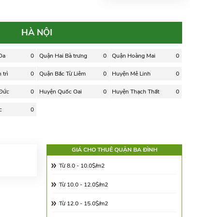
HÀ NỘI
Đa
0
Quận Hai Bà trưng
0
Quận Hoàng Mai
0
trì
0
Quận Bắc Từ Liêm
0
Huyện Mê Linh
0
 Đức
0
Huyện Quốc Oai
0
Huyện Thạch Thất
0
c
0
GIÁ CHO THUÊ QUẬN BA ĐÌNH
Từ 8.0 - 10.0$/m2
Từ 10.0 - 12.0$/m2
Từ 12.0 - 15.0$/m2