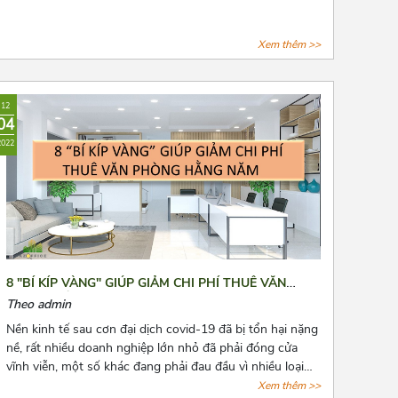
Xem thêm >>
12
04
2022
8 "BÍ KÍP VÀNG" GIÚP GIẢM CHI PHÍ THUÊ VĂN
PHÒNG HẰNG NĂM
Theo admin
Nền kinh tế sau cơn đại dịch covid-19 đã bị tổn hại nặng
nề, rất nhiều doanh nghiệp lớn nhỏ đã phải đóng cửa
vĩnh viễn, một số khác đang phải đau đầu vì nhiều loại
chi phí cố định phải chi trả, trong đó không thể không
Xem thêm >>