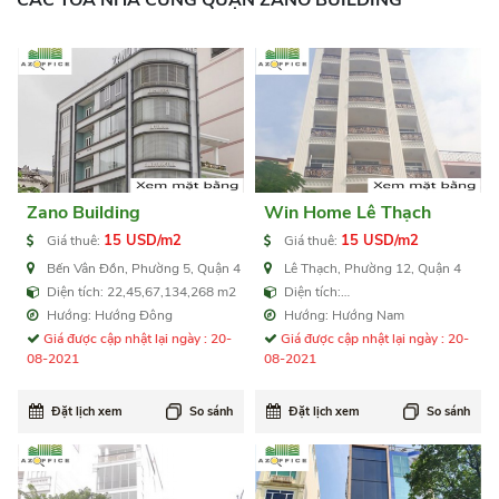
Zano Building
Win Home Lê Thạch
15 USD/m2
15 USD/m2
Giá thuê:
Giá thuê:
Bến Vân Đồn, Phường 5, Quận 4
Lê Thạch, Phường 12, Quận 4
Diện tích: 22,45,67,134,268 m2
Diện tích:
27,57,90,145,300,700,1.000 m2
Hướng: Hướng Đông
Hướng: Hướng Nam
Giá được cập nhật lại ngày : 20-
Giá được cập nhật lại ngày : 20-
08-2021
08-2021
Đặt lịch xem
So sánh
Đặt lịch xem
So sánh