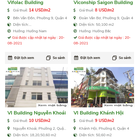
Vifolac Building
Viconship Saigon Building
14 USD/m2
8 USD/m2
Giá thuê:
Giá thuê:
Bến Vân Đồn, Phường 9, Quận 4
Đoàn Văn Bơ, Phường 9, Quận 4
Diện tích:
Diện tích: 50,100 m2
150,200,400,600,1.400 m2
Hướng: Hướng Nam
Hướng: Hướng Bắc
Giá được cập nhật lại ngày : 20-
Giá được cập nhật lại ngày : 20-
08-2021
08-2021
Đặt lịch xem
So sánh
Đặt lịch xem
So sánh
VI Building Nguyễn Khoái
VI Building Khánh Hội
10 USD/m2
9 USD/m2
Giá thuê:
Giá thuê:
Nguyễn Khoái, Phường 2, Quận
Khánh Hội, Phường 6, Quận 4
4
Diện tích: 18,20,50,60 m2
Diện tích: 50,60 m2