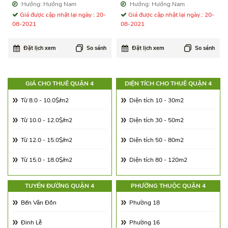
Hướng: Hướng Nam
Hướng: Hướng Nam
Giá được cập nhật lại ngày : 20-
Giá được cập nhật lại ngày : 20-
08-2021
08-2021
Đặt lịch xem
So sánh
Đặt lịch xem
So sánh
GIÁ CHO THUÊ QUẬN 4
DIỆN TÍCH CHO THUÊ QUẬN 4
Từ 8.0 - 10.0$/m2
Diện tích 10 - 30m2
Từ 10.0 - 12.0$/m2
Diện tích 30 - 50m2
Từ 12.0 - 15.0$/m2
Diện tích 50 - 80m2
Từ 15.0 - 18.0$/m2
Diện tích 80 - 120m2
Từ 18.0 - 21.0$/m2
Diện tích 120 - 180m2
TUYẾN ĐƯỜNG QUẬN 4
PHƯỜNG THUỘC QUẬN 4
Từ 21.0 - 25.0$/m2
Diện tích 180 - 250m2
Bến Vân Đồn
Phường 18
Từ 25.0 - 30.0$/m2
Diện tích 250 - 350m2
Đinh Lễ
Phường 16