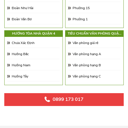
Từ 30.0 - 65.0$/m2
Diện tích 350 - 500m2
Đoàn Như Hài
Phường 15
Từ 65.00 - 100.00$/m2
Trên 500m2
Đoàn Văn Bơ
Phường 1
Hoàng Diệu
Phường 2
HƯỚNG TÒA NHÀ QUẬN 4
TIÊU CHUẨN VĂN PHÒNG QUẬN
4
Khánh Hội
Phường 3
Chưa Xác Định
Văn phòng giá rẻ
Lê Quốc Hưng
Phường 4
Hướng Bắc
Văn phòng hạng A
Lê Thạch
Phường 5
Hướng Nam
Văn phòng hạng B
Lê Văn Linh
Phường 6
Hướng Tây
Văn phòng hạng C
Nguyễn Hữu Hào
Phường 8
Hướng Đông
Nguyễn Khoái
Phường 9
Hướng Đông Nam
0899 173 017
Nguyễn Tất Thành
Phường 10
Hướng Tây Nam
Nguyễn Thần Hiến
Phường 12
Hướng Tây Bắc