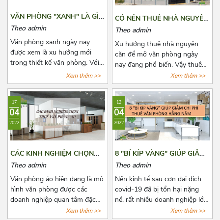
cân nhắc lựa chọn rất nhiều.
thuê hằng tháng, những quy
Bài viết này, Azoffice sẽ chia
định pháp luật có liên quan và
VĂN PHÒNG "XANH" LÀ GÌ?
CÓ NÊN THUÊ NHÀ NGUYÊN
sẻ cho các bạn top những tòa
cách để lấy lại tiền cọc trong
DOANH NGHIỆP NÀO NÊN
CĂN ĐỂ LÀM VĂN PHÒNG
Theo admin
Theo admin
nhà cho thuê giá rẻ gần cầu
những trường hợp rủi ro có
LỰA CHỌN VĂN PHÒNG
HAY KHÔNG?
Văn phòng xanh ngày nay
vượt 3/2 quận 10.
thể xảy ra. Cùng Azoffice tìm
Xu hướng thuê nhà nguyên
"XANH"?
được xem là xu hướng mới
hiểu thêm về nội dung này
căn để mở văn phòng ngày
trong thiết kế văn phòng. Với
trong bài viết dưới đây nhé!
nay đang phổ biến. Vậy thuê
xu hướng này, không những
nhà nguyên văn để làm văn
Xem thêm >>
Xem thêm >>
giúp thanh lọc không khí mà
phòng có lợi ích như thế nào?
còn mang tới một không gian
Có nên hay không nên? Cùng
17
12
làm việc thư thái và nhiều
Azoffice tìm câu trả lời các câu
04
04
năng lượng cho các nhân viên.
hỏi này qua bài viết dưới đây
2022
2022
Để biết thêm về xu hướng này,
nhé!
hãy cùng Azoffice theo dõi bài
viết dưới đây nhé!
CÁC KINH NGHIỆM CHỌN
8 "BÍ KÍP VÀNG" GIÚP GIẢM
THUÊ VĂN PHÒNG ẢO
CHI PHÍ THUÊ VĂN PHÒNG
Theo admin
Theo admin
HẰNG NĂM
Văn phòng ảo hiện đang là mô
Nền kinh tế sau cơn đại dịch
hình văn phòng được các
covid-19 đã bị tổn hại nặng
doanh nghiệp quan tâm đặc
nề, rất nhiều doanh nghiệp lớn
biệt là các doanh nghiệp có
nhỏ đã phải đóng cửa vĩnh
Xem thêm >>
Xem thêm >>