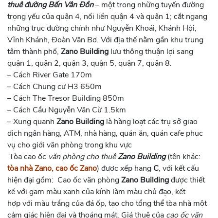
thuê đường Bến Vân Đồn
– một trong những tuyến đường
trọng yếu của quận 4, nối liền quận 4 và quận 1; cắt ngang
những trục đường chính như Nguyễn Khoái, Khánh Hội,
Vĩnh Khánh, Đoàn Văn Bơ. Với địa thế nằm gần khu trung
tâm thành phố,
Zano Building
lưu thông thuận lợi sang
quận 1, quận 2, quận 3, quận 5, quận 7, quận 8.
– Cách River Gate 170m
– Cách Chung cư H3 650m
– Cách The Tresor Building 850m
– Cách Cầu Nguyễn Văn Cừ 1.5km
– Xung quanh
Zano Building
là hàng loạt các trụ sở giao
dịch ngân hàng, ATM, nhà hàng, quán ăn, quán cafe phục
vụ cho giới văn phòng trong khu vực
Tòa cao ốc
văn phòng cho thuê
Zano Building
(tên khác:
tòa nhà Zano, cao ốc Zano
) được xếp hạng
C
, với kết cấu
hiện đại gồm: Cao ốc văn phòng
Zano Building
được thiết
kế với gam màu xanh của kính làm màu chủ đạo, kết
hợp với màu trắng của đá ốp, tạo cho tổng thể tòa nhà một
cảm giác hiện đại và thoáng mát. Giá thuê của
cao ốc văn