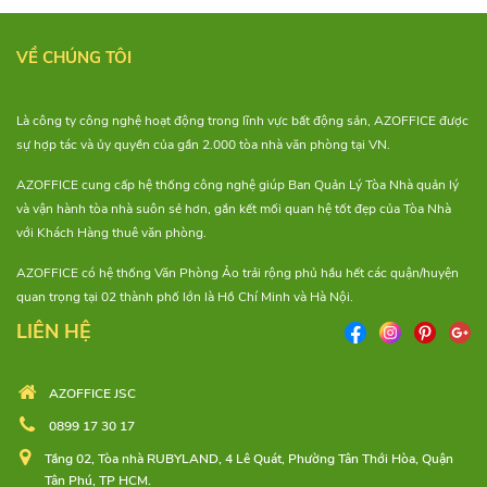
VỀ CHÚNG TÔI
Là công ty công nghệ hoạt động trong lĩnh vực bất động sản, AZOFFICE được
sự hợp tác và ủy quyền của gần 2.000 tòa nhà văn phòng tại VN.
AZOFFICE cung cấp hệ thống công nghệ giúp Ban Quản Lý Tòa Nhà quản lý
và vận hành tòa nhà suôn sẻ hơn, gắn kết mối quan hệ tốt đẹp của Tòa Nhà
với Khách Hàng thuê văn phòng.
AZOFFICE có hệ thống Văn Phòng Ảo trải rộng phủ hầu hết các quận/huyện
quan trọng tại 02 thành phố lớn là Hồ Chí Minh và Hà Nội.
LIÊN HỆ
AZOFFICE JSC
0899 17 30 17
Tầng 02, Tòa nhà RUBYLAND, 4 Lê Quát, Phường Tân Thới Hòa, Quận
Tân Phú, TP HCM.