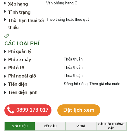
Văn phòng hạng C
Xếp hạng
Tình trạng
Theo tháng hoặc theo quý
Thời hạn thuê tối
thiểu
CÁC LOẠI PHÍ
Phí quản lý
Phí xe máy
Thỏa thuận
Phí ô tô
Thỏa thuận
Phí ngoài giờ
Thỏa thuận
Tiền điện
Đồng hồ riêng. Theo giá nhà nước
Tiền điện lạnh
Đặt lịch xem
0899 173 017
CÂU HỎI THƯỜNG
GIỚI THIỆU
KẾT CẤU
VỊ TRÍ
GẶP