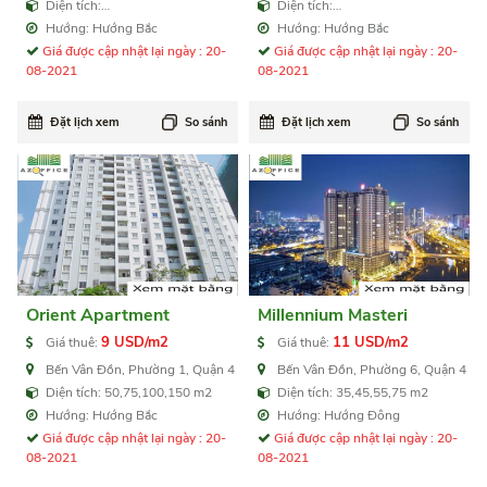
Diện tích:
Diện tích:
100,200,400,800,2.000 m2
21,31,74,91,145,175,311,350 m2
Hướng: Hướng Bắc
Hướng: Hướng Bắc
Giá được cập nhật lại ngày : 20-
Giá được cập nhật lại ngày : 20-
08-2021
08-2021
Đặt lịch xem
So sánh
Đặt lịch xem
So sánh
Orient Apartment
Millennium Masteri
9 USD/m2
11 USD/m2
Giá thuê:
Giá thuê:
Bến Vân Đồn, Phường 1, Quận 4
Bến Vân Đồn, Phường 6, Quận 4
Diện tích: 50,75,100,150 m2
Diện tích: 35,45,55,75 m2
Hướng: Hướng Bắc
Hướng: Hướng Đông
Giá được cập nhật lại ngày : 20-
Giá được cập nhật lại ngày : 20-
08-2021
08-2021