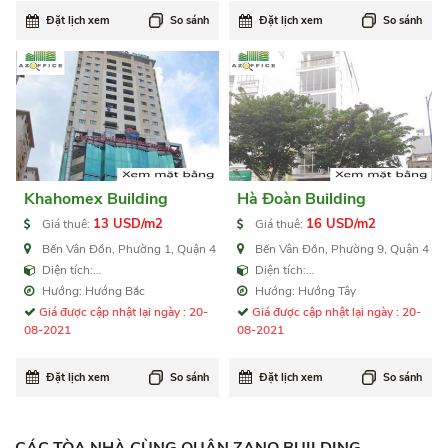
Đặt lịch xem
So sánh
Đặt lịch xem
So sánh
Khahomex Building
Hà Đoàn Building
13 USD/m2
16 USD/m2
Giá thuê:
Giá thuê:
Bến Vân Đồn, Phường 1, Quận 4
Bến Vân Đồn, Phường 9, Quận 4
Diện tích:
Diện tích:
55,85,140,210,170,337 m2
30,60,100,150,300,600 m2
Hướng: Hướng Bắc
Hướng: Hướng Tây
Giá được cập nhật lại ngày : 20-
Giá được cập nhật lại ngày : 20-
08-2021
08-2021
Đặt lịch xem
So sánh
Đặt lịch xem
So sánh
CÁC TÒA NHÀ
CÙNG QUẬN
ZANO BUILDING