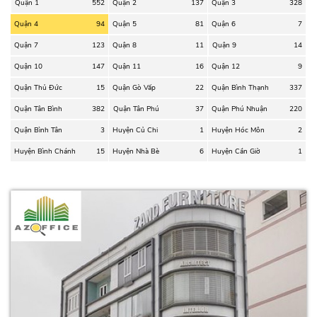
Quận 1
552
Quận 2
137
Quận 3
328
Quận 4
94
Quận 5
81
Quận 6
7
Quận 7
123
Quận 8
11
Quận 9
14
Quận 10
147
Quận 11
16
Quận 12
9
Quận Thủ Đức
15
Quận Gò Vấp
22
Quận Bình Thạnh
337
Quận Tân Bình
382
Quận Tân Phú
37
Quận Phú Nhuận
220
Quận Bình Tân
3
Huyện Củ Chi
1
Huyện Hóc Môn
2
Huyện Bình Chánh
15
Huyện Nhà Bè
6
Huyện Cần Giờ
1