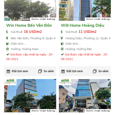
Win Home Bến Vân Đồn
Will Home Hoàng Diệu
16 USD/m2
11 USD/m2
Giá thuê:
Giá thuê:
Bến Vân Đồn, Phường 9, Quận 4
Hoàng Diệu, Phường 12, Quận 4
Diện tích:
Diện tích:
30,60,100,150,300,600 m2
32,35,40,50,75,85,100 m2
Hướng: Hướng Nam
Hướng: Hướng Bắc
Giá được cập nhật lại ngày : 20-
Giá được cập nhật lại ngày : 20-
08-2021
08-2021
Đặt lịch xem
So sánh
Đặt lịch xem
So sánh