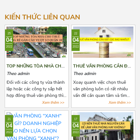
Nguyễn Trường Tộ
Phường 13
Hướng Đông Bắc
Tân Vĩnh
Phường 14
KIẾN THỨC LIÊN QUAN
Tôn Đản
25
22
04
04
Tôn Thất Thuyết
2022
2022
Vĩnh Hội
Vĩnh Khánh
TOP NHỮNG TÒA NHÀ CHO
THUÊ VĂN PHÒNG CẦN ĐẶT
THUÊ GIÁ RẺ GẦN CẦU
CỌC BAO NHIÊU?
Theo admin
Theo admin
Xóm Chiếu
VƯỢT 3/2 QUẬN 10
Đối với các công ty vừa thành
Xoay quanh việc chọn thuê
7-11 Đoàn Văn Bơ
lập hoặc các công ty sắp hết
văn phòng luôn có rất nhiều
hợp đồng thuê văn phòng thì
vấn đề cần quan tâm và tìm
việc chọn thuê văn phòng luôn
hiểu đặc biệt là các khoản chi
Xem thêm >>
Xem thêm >>
là vấn đề đáng quan tâm. Để
phí thuê, chi phí phát sinh cố
tìm được một văn phòng vừa
định, tiền cọc,...Chính vì vậy
21
17
ý, giá cả hợp lý, vị trí thuận tiện
trước khi quyết định thuê văn
04
04
đi lại, cơ sở hạ tầng tốt thật sự
phòng, bên thuê cần biết rõ số
2022
2022
khiến các chủ doanh nghiệp
tiền cọc và các loại chi phí