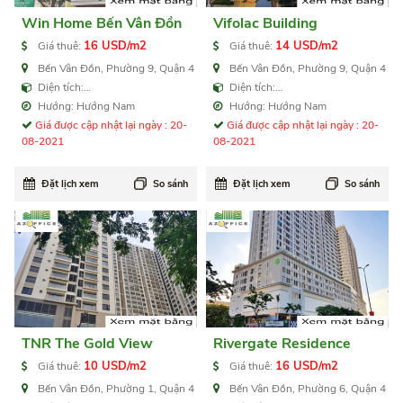
Win Home Bến Vân Đồn
Vifolac Building
16 USD/m2
14 USD/m2
Giá thuê:
Giá thuê:
Bến Vân Đồn, Phường 9, Quận 4
Bến Vân Đồn, Phường 9, Quận 4
Diện tích:
Diện tích:
30,60,100,150,300,600 m2
150,200,400,600,1.400 m2
Hướng: Hướng Nam
Hướng: Hướng Nam
Giá được cập nhật lại ngày : 20-
Giá được cập nhật lại ngày : 20-
08-2021
08-2021
Đặt lịch xem
So sánh
Đặt lịch xem
So sánh
TNR The Gold View
Rivergate Residence
10 USD/m2
16 USD/m2
Giá thuê:
Giá thuê:
Bến Vân Đồn, Phường 1, Quận 4
Bến Vân Đồn, Phường 6, Quận 4