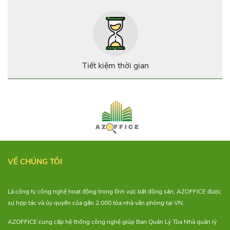
nguồn cảm hứng sáng tạo cho
người làm việc. Cùng
AZOFFICE điểm qua 7 địa
điểm cho thuê co-working
space “xịn xò” tại tphcm nhé!
Tiết kiệm thời gian
VỀ CHÚNG TÔI
Là công ty công nghệ hoạt động trong lĩnh vực bất động sản, AZOFFICE được
sự hợp tác và ủy quyền của gần 2.000 tòa nhà văn phòng tại VN.
AZOFFICE cung cấp hệ thống công nghệ giúp Ban Quản Lý Tòa Nhà quản lý