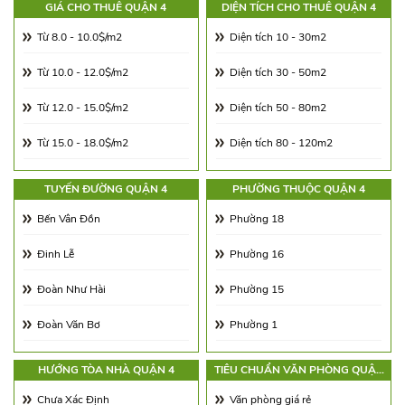
GIÁ CHO THUÊ QUẬN 4
DIỆN TÍCH CHO THUÊ QUẬN 4
Từ 8.0 - 10.0$/m2
Diện tích 10 - 30m2
Từ 10.0 - 12.0$/m2
Diện tích 30 - 50m2
Từ 12.0 - 15.0$/m2
Diện tích 50 - 80m2
Từ 15.0 - 18.0$/m2
Diện tích 80 - 120m2
Từ 18.0 - 21.0$/m2
Diện tích 120 - 180m2
TUYẾN ĐƯỜNG QUẬN 4
PHƯỜNG THUỘC QUẬN 4
Từ 21.0 - 25.0$/m2
Diện tích 180 - 250m2
Bến Vân Đồn
Phường 18
Từ 25.0 - 30.0$/m2
Diện tích 250 - 350m2
Đinh Lễ
Phường 16
Từ 30.0 - 65.0$/m2
Diện tích 350 - 500m2
Đoàn Như Hài
Phường 15
Từ 65.00 - 100.00$/m2
Trên 500m2
Đoàn Văn Bơ
Phường 1
Hoàng Diệu
Phường 2
HƯỚNG TÒA NHÀ QUẬN 4
TIÊU CHUẨN VĂN PHÒNG QUẬN
4
Khánh Hội
Phường 3
Chưa Xác Định
Văn phòng giá rẻ