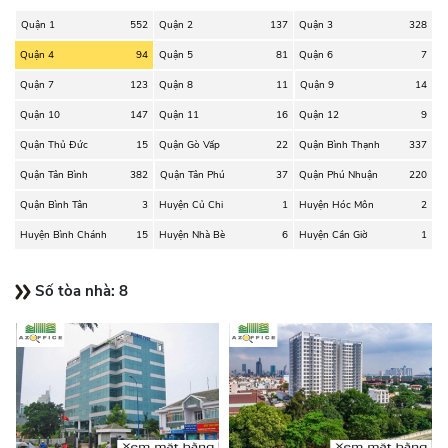
Quận 1
552
Quận 2
137
Quận 3
328
Quận 4
94
Quận 5
81
Quận 6
7
Quận 7
123
Quận 8
11
Quận 9
14
Quận 10
147
Quận 11
16
Quận 12
9
Quận Thủ Đức
15
Quận Gò Vấp
22
Quận Bình Thạnh
337
Quận Tân Bình
382
Quận Tân Phú
37
Quận Phú Nhuận
220
Quận Bình Tân
3
Huyện Củ Chi
1
Huyện Hóc Môn
2
Huyện Bình Chánh
15
Huyện Nhà Bè
6
Huyện Cần Giờ
1
Số tòa nhà:
8