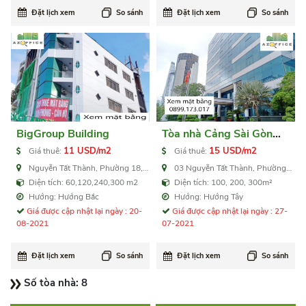
Đặt lịch xem
So sánh
Đặt lịch xem
So sánh
BigGroup Building
Tòa nhà Cảng Sài Gòn
Building cho thuê văn
11 USD/m2
15 USD/m2
Giá thuê:
Giá thuê:
phòng quận 4
Nguyễn Tất Thành, Phường 18,
03 Nguyễn Tất Thành, Phường
Quận 4
12, Quận 4
Diện tích: 60,120,240,300 m2
Diện tích: 100, 200, 300m²
Hướng: Hướng Bắc
Hướng: Hướng Tây
Giá được cập nhật lại ngày : 20-
Giá được cập nhật lại ngày : 27-
08-2021
07-2021
Đặt lịch xem
So sánh
Đặt lịch xem
So sánh
Số tòa nhà:
8