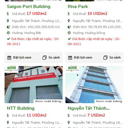
Saigon Port Building
Riva Park
17 USD/m2
10 USD/m2
Giá thuê:
Giá thuê:
Nguyễn Tất Thành, Phường 12,
Nguyễn Tất Thành, Phường 18,
Quận 4
Quận 4
Diện tích: 100,200,300,625 m2
Diện tích: 59,78,83,95,120,200
m2
Hướng: Hướng Bắc
Hướng: Hướng Đông
Giá được cập nhật lại ngày : 20-
Giá được cập nhật lại ngày : 20-
08-2021
08-2021
Đặt lịch xem
So sánh
Đặt lịch xem
So sánh
NTT Building
Nguyễn Tất Thành
Building
11 USD/m2
7 USD/m2
Giá thuê:
Giá thuê:
Nguyễn Tất Thành, Phường 12,
Nguyễn Tất Thành, Phường 18,
Quận 4
Quận 4