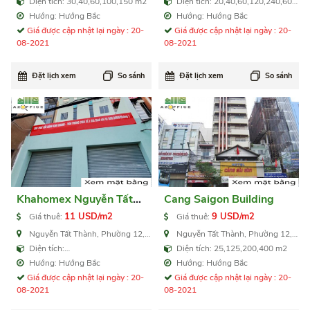
Diện tích: 30,40,60,100,150 m2
Diện tích: 20,40,60,120,240,600
m2
Hướng: Hướng Bắc
Hướng: Hướng Bắc
Giá được cập nhật lại ngày : 20-
Giá được cập nhật lại ngày : 20-
08-2021
08-2021
Đặt lịch xem
So sánh
Đặt lịch xem
So sánh
Khahomex Nguyễn Tất
Cang Saigon Building
Thành
11 USD/m2
9 USD/m2
Giá thuê:
Giá thuê:
Nguyễn Tất Thành, Phường 12,
Nguyễn Tất Thành, Phường 12,
Quận 4
Quận 4
Diện tích:
Diện tích: 25,125,200,400 m2
103,164,184,347,510,614 m2
Hướng: Hướng Bắc
Hướng: Hướng Bắc
Giá được cập nhật lại ngày : 20-
Giá được cập nhật lại ngày : 20-
08-2021
08-2021