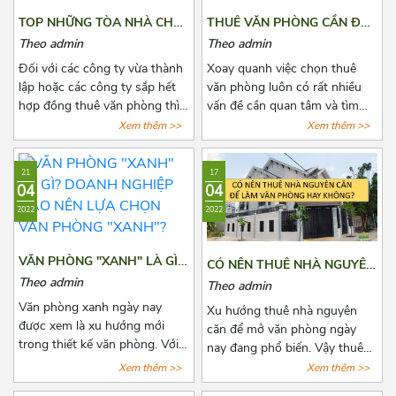
Vĩnh Hội
TOP NHỮNG TÒA NHÀ CHO
THUÊ VĂN PHÒNG CẦN ĐẶT
THUÊ GIÁ RẺ GẦN CẦU
CỌC BAO NHIÊU?
Vĩnh Khánh
Theo admin
Theo admin
VƯỢT 3/2 QUẬN 10
Đối với các công ty vừa thành
Xoay quanh việc chọn thuê
Xóm Chiếu
lập hoặc các công ty sắp hết
văn phòng luôn có rất nhiều
hợp đồng thuê văn phòng thì
vấn đề cần quan tâm và tìm
7-11 Đoàn Văn Bơ
việc chọn thuê văn phòng luôn
hiểu đặc biệt là các khoản chi
Xem thêm >>
Xem thêm >>
là vấn đề đáng quan tâm. Để
phí thuê, chi phí phát sinh cố
tìm được một văn phòng vừa
định, tiền cọc,...Chính vì vậy
21
17
ý, giá cả hợp lý, vị trí thuận tiện
trước khi quyết định thuê văn
04
04
đi lại, cơ sở hạ tầng tốt thật sự
phòng, bên thuê cần biết rõ số
2022
2022
khiến các chủ doanh nghiệp
tiền cọc và các loại chi phí
cân nhắc lựa chọn rất nhiều.
thuê hằng tháng, những quy
Bài viết này, Azoffice sẽ chia
định pháp luật có liên quan và
VĂN PHÒNG "XANH" LÀ GÌ?
CÓ NÊN THUÊ NHÀ NGUYÊN
sẻ cho các bạn top những tòa
cách để lấy lại tiền cọc trong
DOANH NGHIỆP NÀO NÊN
CĂN ĐỂ LÀM VĂN PHÒNG
Theo admin
Theo admin
nhà cho thuê giá rẻ gần cầu
những trường hợp rủi ro có
LỰA CHỌN VĂN PHÒNG
HAY KHÔNG?
Văn phòng xanh ngày nay
vượt 3/2 quận 10.
thể xảy ra. Cùng Azoffice tìm
Xu hướng thuê nhà nguyên
"XANH"?
được xem là xu hướng mới
hiểu thêm về nội dung này
căn để mở văn phòng ngày
trong thiết kế văn phòng. Với
trong bài viết dưới đây nhé!
nay đang phổ biến. Vậy thuê
xu hướng này, không những
nhà nguyên văn để làm văn
Xem thêm >>
Xem thêm >>
giúp thanh lọc không khí mà
phòng có lợi ích như thế nào?