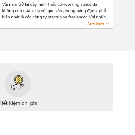
Vài năm trở lại đây, hình thức co-working space đã
không còn quá xa lạ với giới văn phòng năng động, phổ
biến nhất là các công ty startup và freelancer. Với những
tiện ích cơ bản của giới văn phòng, hình thức này còn
Xem thêm >>
đặt biệt chú trọng đến không gian tạo nguồn cảm hứng
sáng tạo cho người làm việc. Cùng AZOFFICE điểm qua
7 địa điểm cho thuê co-working space “xịn xò” tại tphcm
nhé!
Tiết kiệm chi phí