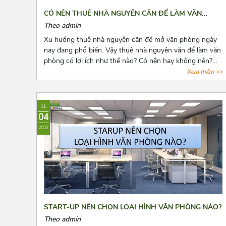
CÓ NÊN THUÊ NHÀ NGUYÊN CĂN ĐỂ LÀM VĂN
PHÒNG HAY KHÔNG?
Theo admin
Xu hướng thuê nhà nguyên căn để mở văn phòng ngày
nay đang phổ biến. Vậy thuê nhà nguyên văn để làm văn
phòng có lợi ích như thế nào? Có nên hay không nên?
Cùng Azoffice tìm câu trả lời các câu hỏi này qua bài viết
Xem thêm >>
dưới đây nhé!
11
04
2022
START-UP NÊN CHỌN LOẠI HÌNH VĂN PHÒNG NÀO?
Theo admin