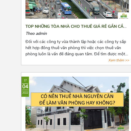
TOP NHỮNG TÒA NHÀ CHO THUÊ GIÁ RẺ GẦN CẦU
VƯỢT 3/2 QUẬN 10
Theo admin
Đối với các công ty vừa thành lập hoặc các công ty sắp
hết hợp đồng thuê văn phòng thì việc chọn thuê văn
phòng luôn là vấn đề đáng quan tâm. Để tìm được một
văn phòng vừa ý, giá cả hợp lý, vị trí thuận tiện đi lại, cơ
Xem thêm >>
sở hạ tầng tốt thật sự khiến các chủ doanh nghiệp cân
nhắc lựa chọn rất nhiều. Bài viết này, Azoffice sẽ chia sẻ
cho các bạn top những tòa nhà cho thuê giá rẻ gần cầu
17
vượt 3/2 quận 10.
04
2022