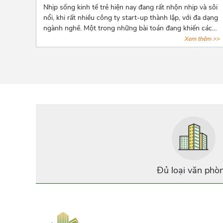
Nhịp sống kinh tế trẻ hiện nay đang rất nhộn nhịp và sôi
nổi, khi rất nhiều công ty start-up thành lập, với đa dạng
ngành nghề. Một trong những bài toán đang khiến các
start-up đau đầu là chọn lựa một văn phòng sao cho
Xem thêm >>
phù hợp với mức vốn ban đầu còn hạn hẹp. Và bài viết
dưới đây, Azoffice mạnh dạn chia sẻ những mô hình văn
phòng thích hợp nhất cho các doanh nghiệp mới thành
lập.
Đủ loại văn phò