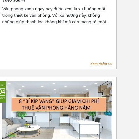
Theo admin
Văn phòng xanh ngày nay được xem là xu hướng mới
trong thiết kế văn phòng. Với xu hướng này, không
những giúp thanh lọc không khí mà còn mang tới một
không gian làm việc thư thái và nhiều năng lượng cho
các nhân viên. Để biết thêm về xu hướng này, hãy cùng
Azoffice theo dõi bài viết dưới đây nhé!
Xem thêm >>
12
04
2022