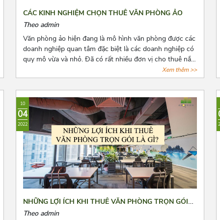
CÁC KINH NGHIỆM CHỌN THUÊ VĂN PHÒNG ẢO
Theo admin
Văn phòng ảo hiện đang là mô hình văn phòng được các
doanh nghiệp quan tâm đặc biệt là các doanh nghiệp có
quy mô vừa và nhỏ. Đã có rất nhiều đơn vị cho thuê nắm
bắt được xu hướng đó và tiến hành mở rộng cho thuê
Xem thêm >>
loại hình văn phòng này. Tuy nhiên, đây là dịch vụ còn
quá mới mẻ khiến cho các doanh nghiệp có nhiều điều
phân vân. Bài viết này, Azoffice mong rằng sẽ giải đáp
10
các thắc mắc của các quý doanh nghiệp.
04
2022
NHỮNG LỢI ÍCH KHI THUÊ VĂN PHÒNG TRỌN GÓI
LÀ GÌ?
Theo admin