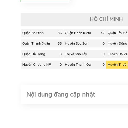
HỒ CHÍ MINH
Quận Ba Đình
36
Quận Hoàn Kiếm
42
Quận Tây Hồ
Quận Thanh Xuân
38
Huyện Sóc Sơn
0
Huyện Đông
Quận Hà Đông
3
Thị xã Sơn Tây
0
Huyện Ba Vì
Huyện Chương Mỹ
0
Huyện Thanh Oai
0
Huyện Thườn
Nội dung đang cập nhật