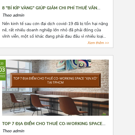
8 "BÍ KÍP VÀNG" GIÚP GIẢM CHI PHÍ THUÊ VĂN
PHÒNG HẰNG NĂM
Theo admin
Nền kinh tế sau cơn đại dịch covid-19 đã bị tổn hại nặng
nề, rất nhiều doanh nghiệp lớn nhỏ đã phải đóng cửa
vĩnh viễn, một số khác đang phải đau đầu vì nhiều loại
chi phí cố định phải chi trả, trong đó không thể không
Xem thêm >>
nhắc đến chi phí thuê văn phòng, kho bãi,...Bài viết là 8
“bí kíp vàng” mà Azoffice muốn chia sẻ để phần nào
giúp các bạn giảm chi phí thuê văn phòng, giảm bớt nỗi
20
lo cho các doanh nghiệp.
03
2022
TOP 7 ĐỊA ĐIỂM CHO THUÊ CO-WORKING SPACE
“XỊN XÒ” TẠI TPHCM
Theo admin