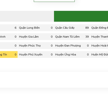
6
Quận Long Biên
0
Quận Cầu Giấy
89
Quận Đống 
 Anh
0
Huyện Gia Lâm
0
Quận Nam Từ Liêm
39
Huyện Thanh 
0
Huyện Phúc Thọ
0
Huyện Đan Phượng
0
Huyện Hoài
g Tín
0
Huyện Phú Xuyên
0
Huyện Ứng Hòa
0
Huện Mỹ Đứ