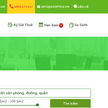
LOG
0899 173 017
INFO@AZOFFICE.VN
LIÊN HỆ
Ký Gửi Thuê
So Sánh
Hẹn Xem
0
0$/m2 - 100 $/m2