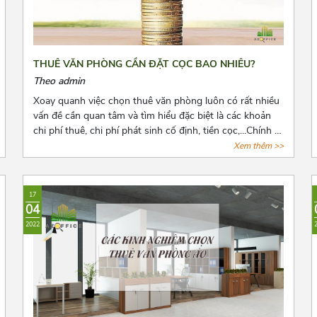
THUÊ VĂN PHÒNG CẦN ĐẶT CỌC BAO NHIÊU?
Theo admin
Xoay quanh việc chọn thuê văn phòng luôn có rất nhiều
vấn đề cần quan tâm và tìm hiểu đặc biệt là các khoản
chi phí thuê, chi phí phát sinh cố định, tiền cọc,...Chính vì
vậy trước khi quyết định thuê văn phòng, bên thuê cần
Xem thêm >>
biết rõ số tiền cọc và các loại chi phí thuê hằng tháng,
những quy định pháp luật có liên quan và cách để lấy lại
tiền cọc trong những trường hợp rủi ro có thể xảy ra.
17
Cùng Azoffice tìm hiểu thêm về nội dung này trong bài
04
viết dưới đây nhé!
2022