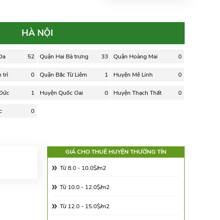
HÀ NỘI
Đa
52
Quận Hai Bà trưng
33
Quận Hoàng Mai
0
trì
0
Quận Bắc Từ Liêm
1
Huyện Mê Linh
0
 Đức
1
Huyện Quốc Oai
0
Huyện Thạch Thất
0
c
0
GIÁ CHO THUÊ HUYỆN THƯỜNG TÍN
Từ 8.0 - 10.0$/m2
Từ 10.0 - 12.0$/m2
Từ 12.0 - 15.0$/m2