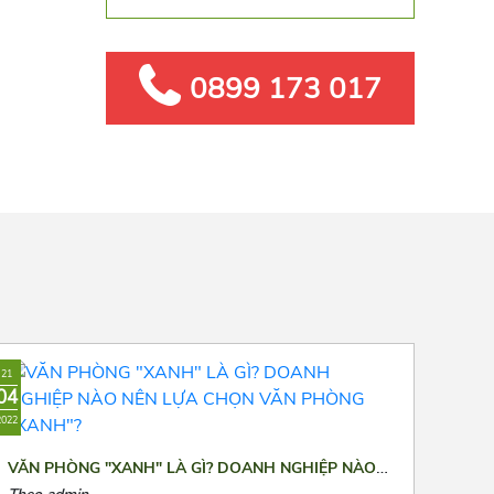
0899 173 017
21
04
2022
VĂN PHÒNG "XANH" LÀ GÌ? DOANH NGHIỆP NÀO
NÊN LỰA CHỌN VĂN PHÒNG "XANH"?