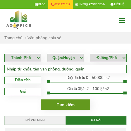
×
BLOG
0899 173 017
INFO@AZOFFICE.VN
LIÊN HỆ
Trang chủ
Văn phòng chia sẻ
Diện tích từ 0 - 50000 m2
Diện tích
Giá từ 0$/m2 - 100 $/m2
Giá
HỒ CHÍ MINH
HÀ NỘI