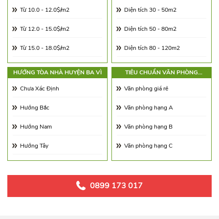
Từ 10.0 - 12.0$/m2
Diện tích 30 - 50m2
Từ 12.0 - 15.0$/m2
Diện tích 50 - 80m2
Từ 15.0 - 18.0$/m2
Diện tích 80 - 120m2
Từ 18.0 - 21.0$/m2
Diện tích 120 - 180m2
HƯỚNG TÒA NHÀ HUYỆN BA VÌ
TIÊU CHUẨN VĂN PHÒNG
HUYỆN BA VÌ
Từ 21.0 - 25.0$/m2
Diện tích 180 - 250m2
Chưa Xác Định
Văn phòng giá rẻ
Từ 25.0 - 30.0$/m2
Diện tích 250 - 350m2
Hướng Bắc
Văn phòng hạng A
Từ 30.0 - 65.0$/m2
Diện tích 350 - 500m2
Hướng Nam
Văn phòng hạng B
Từ 65.00 - 100.00$/m2
Trên 500m2
Hướng Tây
Văn phòng hạng C
Hướng Đông
Hướng Đông Nam
0899 173 017
Hướng Tây Nam