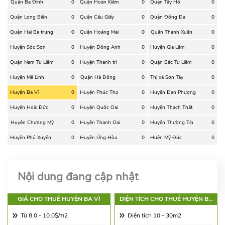
Quận Ba Đình
0
Quận Hoàn Kiếm
0
Quận Tây Hồ
0
Quận Long Biên
0
Quận Cầu Giấy
0
Quận Đống Đa
0
Quận Hai Bà trưng
0
Quận Hoàng Mai
0
Quận Thanh Xuân
0
Huyện Sóc Sơn
0
Huyện Đông Anh
0
Huyện Gia Lâm
0
Quận Nam Từ Liêm
0
Huyện Thanh trì
0
Quận Bắc Từ Liêm
0
Huyện Mê Linh
0
Quận Hà Đông
0
Thị xã Sơn Tây
0
Huyện Ba Vì
0
Huyện Phúc Thọ
0
Huyện Đan Phượng
0
Huyện Hoài Đức
0
Huyện Quốc Oai
0
Huyện Thạch Thất
0
Huyện Chương Mỹ
0
Huyện Thanh Oai
0
Huyện Thường Tín
0
Huyện Phú Xuyên
0
Huyện Ứng Hòa
0
Huện Mỹ Đức
0
Nội dung đang cập nhật
GIÁ CHO THUÊ HUYỆN BA VÌ
DIỆN TÍCH CHO THUÊ HUYỆN BA
VÌ
Từ 8.0 - 10.0$/m2
Diện tích 10 - 30m2