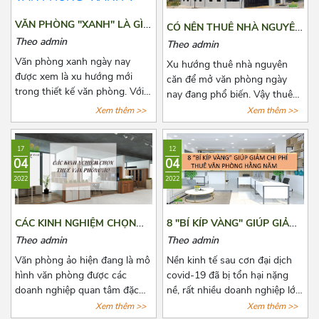
cân nhắc lựa chọn rất nhiều.
thuê hằng tháng, những quy
Bài viết này, Azoffice sẽ chia
định pháp luật có liên quan và
VĂN PHÒNG "XANH" LÀ GÌ?
CÓ NÊN THUÊ NHÀ NGUYÊN
sẻ cho các bạn top những tòa
cách để lấy lại tiền cọc trong
DOANH NGHIỆP NÀO NÊN
CĂN ĐỂ LÀM VĂN PHÒNG
Theo admin
Theo admin
nhà cho thuê giá rẻ gần cầu
những trường hợp rủi ro có
LỰA CHỌN VĂN PHÒNG
HAY KHÔNG?
Văn phòng xanh ngày nay
vượt 3/2 quận 10.
thể xảy ra. Cùng Azoffice tìm
Xu hướng thuê nhà nguyên
"XANH"?
được xem là xu hướng mới
hiểu thêm về nội dung này
căn để mở văn phòng ngày
trong thiết kế văn phòng. Với
trong bài viết dưới đây nhé!
nay đang phổ biến. Vậy thuê
xu hướng này, không những
nhà nguyên văn để làm văn
Xem thêm >>
Xem thêm >>
giúp thanh lọc không khí mà
phòng có lợi ích như thế nào?
còn mang tới một không gian
Có nên hay không nên? Cùng
17
12
làm việc thư thái và nhiều
Azoffice tìm câu trả lời các câu
04
04
năng lượng cho các nhân viên.
hỏi này qua bài viết dưới đây
2022
2022
Để biết thêm về xu hướng này,
nhé!
hãy cùng Azoffice theo dõi bài
viết dưới đây nhé!
CÁC KINH NGHIỆM CHỌN
8 "BÍ KÍP VÀNG" GIÚP GIẢM
THUÊ VĂN PHÒNG ẢO
CHI PHÍ THUÊ VĂN PHÒNG
Theo admin
Theo admin
HẰNG NĂM
Văn phòng ảo hiện đang là mô
Nền kinh tế sau cơn đại dịch
hình văn phòng được các
covid-19 đã bị tổn hại nặng
doanh nghiệp quan tâm đặc
nề, rất nhiều doanh nghiệp lớn
biệt là các doanh nghiệp có
nhỏ đã phải đóng cửa vĩnh
Xem thêm >>
Xem thêm >>