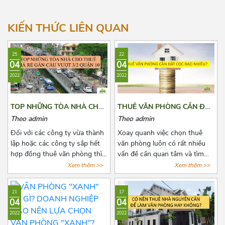
Hướng Tây Bắc
Hướng Đông Bắc
KIẾN THỨC LIÊN QUAN
25
22
04
04
2022
2022
TOP NHỮNG TÒA NHÀ CHO
THUÊ VĂN PHÒNG CẦN ĐẶT
THUÊ GIÁ RẺ GẦN CẦU
CỌC BAO NHIÊU?
Theo admin
Theo admin
VƯỢT 3/2 QUẬN 10
Đối với các công ty vừa thành
Xoay quanh việc chọn thuê
lập hoặc các công ty sắp hết
văn phòng luôn có rất nhiều
hợp đồng thuê văn phòng thì
vấn đề cần quan tâm và tìm
việc chọn thuê văn phòng luôn
hiểu đặc biệt là các khoản chi
Xem thêm >>
Xem thêm >>
là vấn đề đáng quan tâm. Để
phí thuê, chi phí phát sinh cố
tìm được một văn phòng vừa
định, tiền cọc,...Chính vì vậy
21
17
ý, giá cả hợp lý, vị trí thuận tiện
trước khi quyết định thuê văn
04
04
đi lại, cơ sở hạ tầng tốt thật sự
phòng, bên thuê cần biết rõ số
2022
2022
khiến các chủ doanh nghiệp
tiền cọc và các loại chi phí