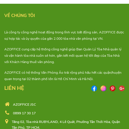
VỀ CHÚNG TÔI
Là công ty công nghệ hoạt động trong lĩnh vực bất động sản, AZOFFICE được
sự hợp tác và ủy quyền của gần 2.000 tòa nhà văn phòng tại VN.
AZOFFICE cung cấp hệ thống công nghệ giúp Ban Quản Lý Tòa Nhà quản lý
và vận hành tòa nhà suôn sẻ hơn, gắn kết mối quan hệ tốt đẹp của Tòa Nhà
với Khách Hàng thuê văn phòng.
AZOFFICE có hệ thống Văn Phòng Ảo trải rộng phủ hầu hết các quận/huyện
quan trọng tại 02 thành phố lớn là Hồ Chí Minh và Hà Nội.
LIÊN HỆ
AZOFFICE JSC
0899 17 30 17
Tầng 02, Tòa nhà RUBYLAND, 4 Lê Quát, Phường Tân Thới Hòa, Quận
Tân Phú, TP HCM.