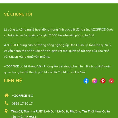
VỀ CHÚNG TÔI
Là công ty công nghệ hoạt động trong lĩnh vực bất động sản, AZOFFICE được
sự hợp tác và ủy quyền của gần 2.000 tòa nhà văn phòng tại VN.
AZOFFICE cung cấp hệ thống công nghệ giúp Ban Quản Lý Tòa Nhà quản lý
và vận hành tòa nhà suôn sẻ hơn, gắn kết mối quan hệ tốt đẹp của Tòa Nhà
với Khách Hàng thuê văn phòng.
AZOFFICE có hệ thống Văn Phòng Ảo trải rộng phủ hầu hết các quận/huyện
quan trọng tại 02 thành phố lớn là Hồ Chí Minh và Hà Nội.
LIÊN HỆ
AZOFFICE JSC
0899 17 30 17
Tầng 02, Tòa nhà RUBYLAND, 4 Lê Quát, Phường Tân Thới Hòa, Quận
Tân Phú, TP HCM.