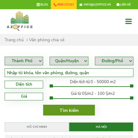
×
BLOG
0899 173 017
INFO@AZOFFICE.VN
LIÊN HỆ
Trang chủ
Văn phòng chia sẻ
Diện tích từ 0 - 50000 m2
Diện tích
Giá từ 0$/m2 - 100 $/m2
Giá
HỒ CHÍ MINH
HÀ NỘI