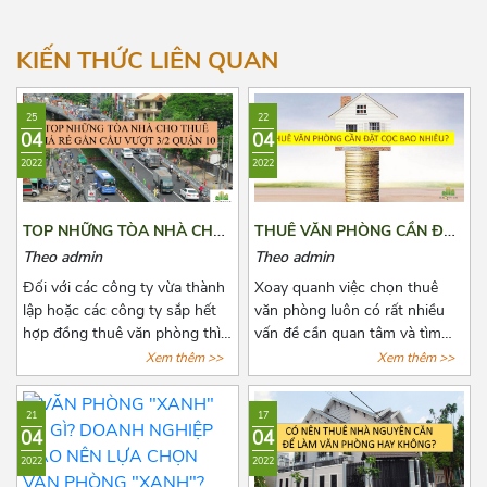
Hướng Tây Bắc
Hướng Đông Bắc
KIẾN THỨC LIÊN QUAN
25
22
04
04
2022
2022
TOP NHỮNG TÒA NHÀ CHO
THUÊ VĂN PHÒNG CẦN ĐẶT
THUÊ GIÁ RẺ GẦN CẦU
CỌC BAO NHIÊU?
Theo admin
Theo admin
VƯỢT 3/2 QUẬN 10
Đối với các công ty vừa thành
Xoay quanh việc chọn thuê
lập hoặc các công ty sắp hết
văn phòng luôn có rất nhiều
hợp đồng thuê văn phòng thì
vấn đề cần quan tâm và tìm
việc chọn thuê văn phòng luôn
hiểu đặc biệt là các khoản chi
Xem thêm >>
Xem thêm >>
là vấn đề đáng quan tâm. Để
phí thuê, chi phí phát sinh cố
tìm được một văn phòng vừa
định, tiền cọc,...Chính vì vậy
21
17
ý, giá cả hợp lý, vị trí thuận tiện
trước khi quyết định thuê văn
04
04
đi lại, cơ sở hạ tầng tốt thật sự
phòng, bên thuê cần biết rõ số
2022
2022
khiến các chủ doanh nghiệp
tiền cọc và các loại chi phí