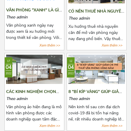
cân nhắc lựa chọn rất nhiều.
thuê hằng tháng, những quy
Bài viết này, Azoffice sẽ chia
định pháp luật có liên quan và
VĂN PHÒNG "XANH" LÀ GÌ?
CÓ NÊN THUÊ NHÀ NGUYÊN
sẻ cho các bạn top những tòa
cách để lấy lại tiền cọc trong
DOANH NGHIỆP NÀO NÊN
CĂN ĐỂ LÀM VĂN PHÒNG
Theo admin
Theo admin
nhà cho thuê giá rẻ gần cầu
những trường hợp rủi ro có
LỰA CHỌN VĂN PHÒNG
HAY KHÔNG?
Văn phòng xanh ngày nay
vượt 3/2 quận 10.
thể xảy ra. Cùng Azoffice tìm
Xu hướng thuê nhà nguyên
"XANH"?
được xem là xu hướng mới
hiểu thêm về nội dung này
căn để mở văn phòng ngày
trong thiết kế văn phòng. Với
trong bài viết dưới đây nhé!
nay đang phổ biến. Vậy thuê
xu hướng này, không những
nhà nguyên văn để làm văn
Xem thêm >>
Xem thêm >>
giúp thanh lọc không khí mà
phòng có lợi ích như thế nào?
còn mang tới một không gian
Có nên hay không nên? Cùng
17
12
làm việc thư thái và nhiều
Azoffice tìm câu trả lời các câu
04
04
năng lượng cho các nhân viên.
hỏi này qua bài viết dưới đây
2022
2022
Để biết thêm về xu hướng này,
nhé!
hãy cùng Azoffice theo dõi bài
viết dưới đây nhé!
CÁC KINH NGHIỆM CHỌN
8 "BÍ KÍP VÀNG" GIÚP GIẢM
THUÊ VĂN PHÒNG ẢO
CHI PHÍ THUÊ VĂN PHÒNG
Theo admin
Theo admin
HẰNG NĂM
Văn phòng ảo hiện đang là mô
Nền kinh tế sau cơn đại dịch
hình văn phòng được các
covid-19 đã bị tổn hại nặng
doanh nghiệp quan tâm đặc
nề, rất nhiều doanh nghiệp lớn
biệt là các doanh nghiệp có
nhỏ đã phải đóng cửa vĩnh
Xem thêm >>
Xem thêm >>