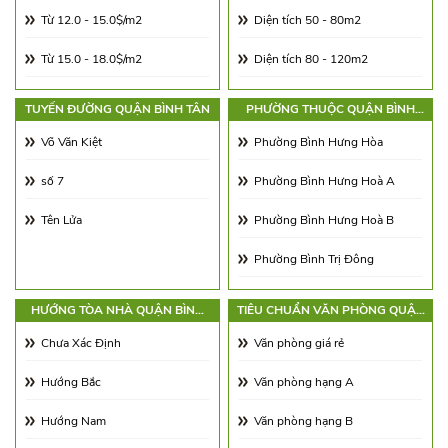
Từ 12.0 - 15.0$/m2
Diện tích 50 - 80m2
Từ 15.0 - 18.0$/m2
Diện tích 80 - 120m2
Từ 18.0 - 21.0$/m2
Diện tích 120 - 180m2
TUYẾN ĐƯỜNG QUẬN BÌNH TÂN
PHƯỜNG THUỘC QUẬN BÌNH
TÂN
Từ 21.0 - 25.0$/m2
Diện tích 180 - 250m2
Võ Văn Kiệt
Phường Bình Hưng Hòa
Từ 25.0 - 30.0$/m2
Diện tích 250 - 350m2
số 7
Phường Bình Hưng Hoà A
Từ 30.0 - 65.0$/m2
Diện tích 350 - 500m2
Tên Lửa
Phường Bình Hưng Hoà B
Từ 65.00 - 100.00$/m2
Trên 500m2
Phường Bình Trị Đông
Phường Bình Trị Đông A
HƯỚNG TÒA NHÀ QUẬN BÌNH
TIÊU CHUẨN VĂN PHÒNG QUẬN
TÂN
BÌNH TÂN
Phường Bình Trị Đông B
Chưa Xác Định
Văn phòng giá rẻ
Phường Tân Tạo
Hướng Bắc
Văn phòng hạng A
Phường Tân Tạo A
Hướng Nam
Văn phòng hạng B