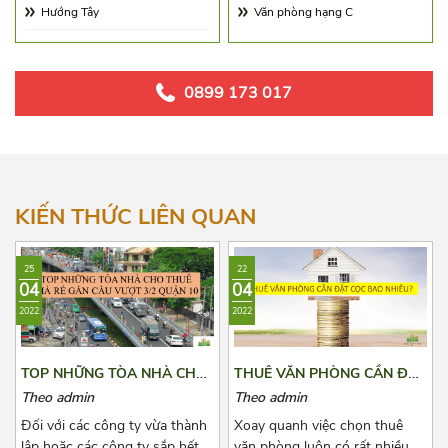
Phường An Lạc
Hướng Tây
Văn phòng hạng C
Phường An Lạc A
Hướng Đông
Hướng Đông Nam
0899 173 017
Hướng Tây Nam
Hướng Tây Bắc
Hướng Đông Bắc
KIẾN THỨC LIÊN QUAN
25
22
04
04
2022
2022
TOP NHỮNG TÒA NHÀ CHO
THUÊ VĂN PHÒNG CẦN ĐẶT
THUÊ GIÁ RẺ GẦN CẦU
CỌC BAO NHIÊU?
Theo admin
Theo admin
VƯỢT 3/2 QUẬN 10
Đối với các công ty vừa thành
Xoay quanh việc chọn thuê
lập hoặc các công ty sắp hết
văn phòng luôn có rất nhiều