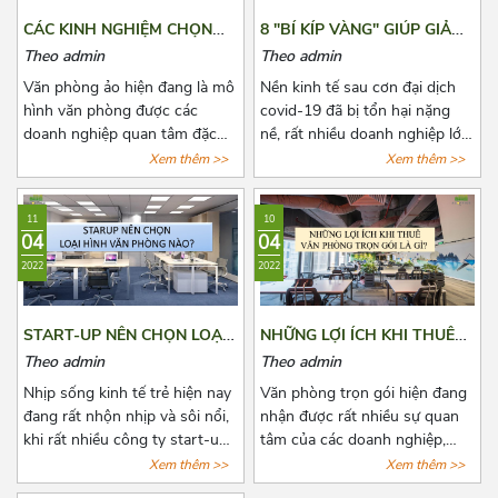
viết dưới đây nhé!
CÁC KINH NGHIỆM CHỌN
8 "BÍ KÍP VÀNG" GIÚP GIẢM
THUÊ VĂN PHÒNG ẢO
CHI PHÍ THUÊ VĂN PHÒNG
Theo admin
Theo admin
HẰNG NĂM
Văn phòng ảo hiện đang là mô
Nền kinh tế sau cơn đại dịch
hình văn phòng được các
covid-19 đã bị tổn hại nặng
doanh nghiệp quan tâm đặc
nề, rất nhiều doanh nghiệp lớn
biệt là các doanh nghiệp có
nhỏ đã phải đóng cửa vĩnh
Xem thêm >>
Xem thêm >>
quy mô vừa và nhỏ. Đã có rất
viễn, một số khác đang phải
nhiều đơn vị cho thuê nắm bắt
đau đầu vì nhiều loại chi phí cố
11
10
được xu hướng đó và tiến
định phải chi trả, trong đó
04
04
hành mở rộng cho thuê loại
không thể không nhắc đến chi
2022
2022
hình văn phòng này. Tuy nhiên,
phí thuê văn phòng, kho
đây là dịch vụ còn quá mới mẻ
bãi,...Bài viết là 8 “bí kíp vàng”
khiến cho các doanh nghiệp
mà Azoffice muốn chia sẻ để
START-UP NÊN CHỌN LOẠI
NHỮNG LỢI ÍCH KHI THUÊ
có nhiều điều phân vân. Bài
phần nào giúp các bạn giảm
HÌNH VĂN PHÒNG NÀO?
VĂN PHÒNG TRỌN GÓI LÀ
Theo admin
Theo admin
viết này, Azoffice mong rằng
chi phí thuê văn phòng, giảm
GÌ?
sẽ giải đáp các thắc mắc của
bớt nỗi lo cho các doanh
Nhịp sống kinh tế trẻ hiện nay
Văn phòng trọn gói hiện đang
các quý doanh nghiệp.
nghiệp.
đang rất nhộn nhịp và sôi nổi,
nhận được rất nhiều sự quan
khi rất nhiều công ty start-up
tâm của các doanh nghiệp,
thành lập, với đa dạng ngành
công ty có nhu cầu muốn mở
Xem thêm >>
Xem thêm >>
nghề. Một trong những bài
văn phòng hoặc chuyển văn