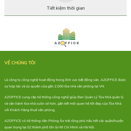
space “xịn xò” tại tphcm nhé!
Tiết kiệm thời gian
VỀ CHÚNG TÔI
Là công ty công nghệ hoạt động trong lĩnh vực bất động sản, AZOFFICE được
sự hợp tác và ủy quyền của gần 2.000 tòa nhà văn phòng tại VN.
AZOFFICE cung cấp hệ thống công nghệ giúp Ban Quản Lý Tòa Nhà quản lý
và vận hành tòa nhà suôn sẻ hơn, gắn kết mối quan hệ tốt đẹp của Tòa Nhà
với Khách Hàng thuê văn phòng.
AZOFFICE có hệ thống Văn Phòng Ảo trải rộng phủ hầu hết các quận/huyện
quan trọng tại 02 thành phố lớn là Hồ Chí Minh và Hà Nội.