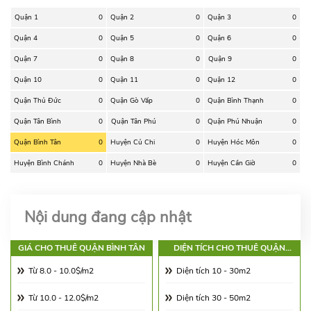
Quận 1
0
Quận 2
0
Quận 3
0
Quận 4
0
Quận 5
0
Quận 6
0
Quận 7
0
Quận 8
0
Quận 9
0
Quận 10
0
Quận 11
0
Quận 12
0
Quận Thủ Đức
0
Quận Gò Vấp
0
Quận Bình Thạnh
0
Quận Tân Bình
0
Quận Tân Phú
0
Quận Phú Nhuận
0
Quận Bình Tân
0
Huyện Củ Chi
0
Huyện Hóc Môn
0
Huyện Bình Chánh
0
Huyện Nhà Bè
0
Huyện Cần Giờ
0
Nội dung đang cập nhật
GIÁ CHO THUÊ QUẬN BÌNH TÂN
DIỆN TÍCH CHO THUÊ QUẬN
BÌNH TÂN
Từ 8.0 - 10.0$/m2
Diện tích 10 - 30m2
Từ 10.0 - 12.0$/m2
Diện tích 30 - 50m2