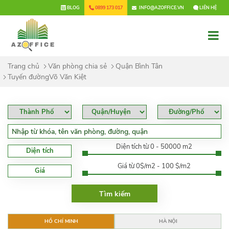
×
BLOG
0899 173 017
INFO@AZOFFICE.VN
LIÊN HỆ
Trang chủ
Văn phòng chia sẻ
Quận Bình Tân
Tuyến đườngVõ Văn Kiệt
Diện tích từ 0 - 50000 m2
Diện tích
Giá từ 0$/m2 - 100 $/m2
Giá
HỒ CHÍ MINH
HÀ NỘI