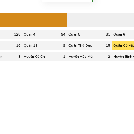
328
Quận 4
94
Quận 5
81
Quận 6
16
Quận 12
9
Quận Thủ Đức
15
Quận Gò Vấ
ân
3
Huyện Củ Chi
1
Huyện Hóc Môn
2
Huyện Bình