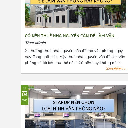
CÓ NÊN THUÊ NHÀ NGUYÊN CĂN ĐỂ LÀM VĂN
PHÒNG HAY KHÔNG?
Theo admin
Xu hướng thuê nhà nguyên căn để mở văn phòng ngày
nay đang phổ biến. Vậy thuê nhà nguyên văn để làm văn
phòng có lợi ích như thế nào? Có nên hay không nên?
Cùng Azoffice tìm câu trả lời các câu hỏi này qua bài viết
Xem thêm >>
dưới đây nhé!
11
04
2022