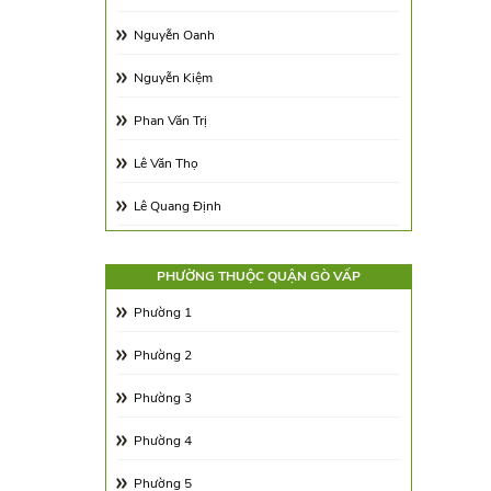
Trên 500m2
Nguyễn Oanh
Nguyễn Kiệm
Phan Văn Trị
Lê Văn Thọ
Lê Quang Định
Trần Thị Nghỉ
PHƯỜNG THUỘC QUẬN GÒ VẤP
Phan Huy Ích
Phường 1
Nguyễn Tuân
Phường 2
Lê Lợi
Phường 3
Dương Quảng Hàm
Phường 4
Lê Đức Thọ
Phường 5