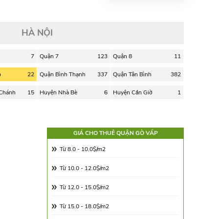
HÀ NỘI
7
Quận 7
123
Quận 8
11
p
22
Quận Bình Thạnh
337
Quận Tân Bình
382
 Chánh
15
Huyện Nhà Bè
6
Huyện Cần Giờ
1
GIÁ CHO THUÊ QUẬN GÒ VẤP
Từ 8.0 - 10.0$/m2
Từ 10.0 - 12.0$/m2
Từ 12.0 - 15.0$/m2
Từ 15.0 - 18.0$/m2