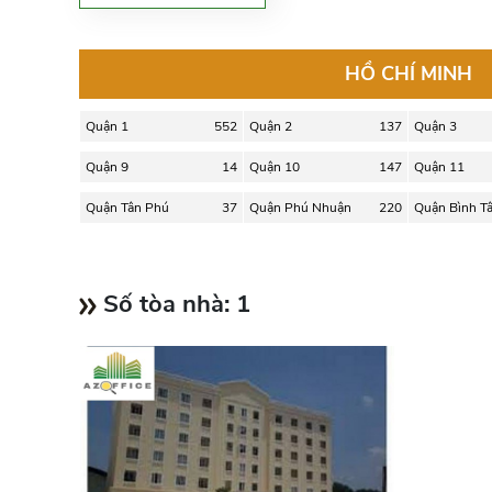
HỒ CHÍ MINH
Quận 1
552
Quận 2
137
Quận 3
Quận 9
14
Quận 10
147
Quận 11
Quận Tân Phú
37
Quận Phú Nhuận
220
Quận Bình T
Số tòa nhà:
1