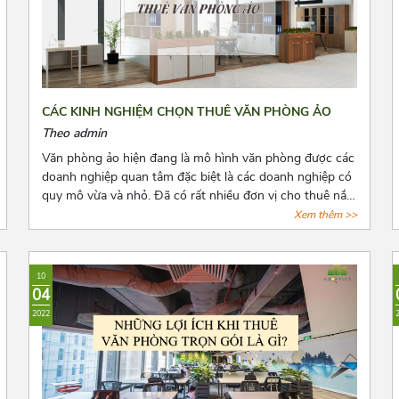
CÁC KINH NGHIỆM CHỌN THUÊ VĂN PHÒNG ẢO
Theo admin
Văn phòng ảo hiện đang là mô hình văn phòng được các
doanh nghiệp quan tâm đặc biệt là các doanh nghiệp có
quy mô vừa và nhỏ. Đã có rất nhiều đơn vị cho thuê nắm
bắt được xu hướng đó và tiến hành mở rộng cho thuê
Xem thêm >>
loại hình văn phòng này. Tuy nhiên, đây là dịch vụ còn
quá mới mẻ khiến cho các doanh nghiệp có nhiều điều
phân vân. Bài viết này, Azoffice mong rằng sẽ giải đáp
10
các thắc mắc của các quý doanh nghiệp.
04
2022