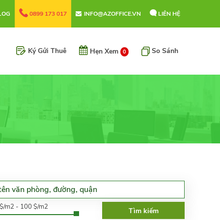
LOG
0899 173 017
INFO@AZOFFICE.VN
LIÊN HỆ
Ký Gửi Thuê
So Sánh
Hẹn Xem
0
0$/m2 - 100 $/m2