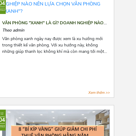
04
2022
VĂN PHÒNG "XANH" LÀ GÌ? DOANH NGHIỆP NÀO
NÊN LỰA CHỌN VĂN PHÒNG "XANH"?
Theo admin
Văn phòng xanh ngày nay được xem là xu hướng mới
trong thiết kế văn phòng. Với xu hướng này, không
những giúp thanh lọc không khí mà còn mang tới một
không gian làm việc thư thái và nhiều năng lượng cho
các nhân viên. Để biết thêm về xu hướng này, hãy cùng
Azoffice theo dõi bài viết dưới đây nhé!
Xem thêm >>
12
04
2022