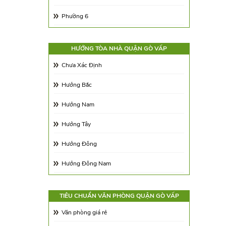
Phạm Văn Chiêu
Phường 6
Số 11
Phường 7
số 53
HƯỚNG TÒA NHÀ QUẬN GÒ VẤP
Phường 8
Chưa Xác Định
Trần Bình Trọng
Phường 9
Hướng Bắc
20
Phường 10
Hướng Nam
Nguyên Hồng
Phường 11
Hướng Tây
Phường 12
Hướng Đông
Phường 13
Hướng Đông Nam
Phường 14
Hướng Tây Nam
Phường 15
TIÊU CHUẨN VĂN PHÒNG QUẬN GÒ VẤP
Hướng Tây Bắc
Văn phòng giá rẻ
Phường 16
Hướng Đông Bắc