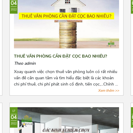
04
2022
THUÊ VĂN PHÒNG CẦN ĐẶT CỌC BAO NHIÊU?
Theo admin
Xoay quanh việc chọn thuê văn phòng luôn có rất nhiều
vấn đề cần quan tâm và tìm hiểu đặc biệt là các khoản
chi phí thuê, chi phí phát sinh cố định, tiền cọc,...Chính vì
vậy trước khi quyết định thuê văn phòng, bên thuê cần
Xem thêm >>
biết rõ số tiền cọc và các loại chi phí thuê hằng tháng,
những quy định pháp luật có liên quan và cách để lấy lại
tiền cọc trong những trường hợp rủi ro có thể xảy ra.
17
Cùng Azoffice tìm hiểu thêm về nội dung này trong bài
04
viết dưới đây nhé!
2022