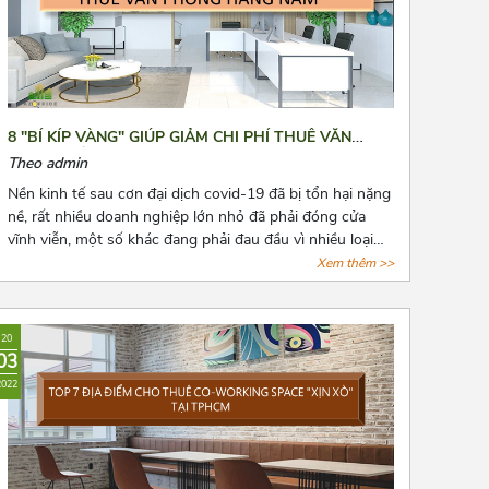
8 "BÍ KÍP VÀNG" GIÚP GIẢM CHI PHÍ THUÊ VĂN
PHÒNG HẰNG NĂM
Theo admin
Nền kinh tế sau cơn đại dịch covid-19 đã bị tổn hại nặng
nề, rất nhiều doanh nghiệp lớn nhỏ đã phải đóng cửa
vĩnh viễn, một số khác đang phải đau đầu vì nhiều loại
chi phí cố định phải chi trả, trong đó không thể không
Xem thêm >>
nhắc đến chi phí thuê văn phòng, kho bãi,...Bài viết là 8
“bí kíp vàng” mà Azoffice muốn chia sẻ để phần nào
giúp các bạn giảm chi phí thuê văn phòng, giảm bớt nỗi
20
lo cho các doanh nghiệp.
03
2022