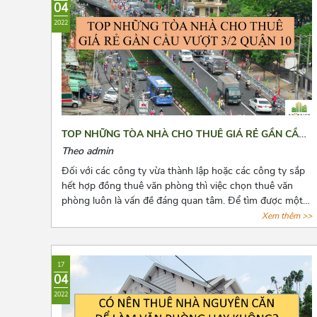
04
2022
TOP NHỮNG TÒA NHÀ CHO THUÊ GIÁ RẺ GẦN CẦU
VƯỢT 3/2 QUẬN 10
Theo admin
Đối với các công ty vừa thành lập hoặc các công ty sắp
hết hợp đồng thuê văn phòng thì việc chọn thuê văn
phòng luôn là vấn đề đáng quan tâm. Để tìm được một
văn phòng vừa ý, giá cả hợp lý, vị trí thuận tiện đi lại, cơ
Xem thêm >>
sở hạ tầng tốt thật sự khiến các chủ doanh nghiệp cân
nhắc lựa chọn rất nhiều. Bài viết này, Azoffice sẽ chia sẻ
cho các bạn top những tòa nhà cho thuê giá rẻ gần cầu
17
vượt 3/2 quận 10.
04
2022