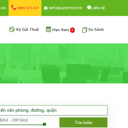
LOG
0899 173 017
INFO@AZOFFICE.VN
LIÊN HỆ
Ký Gửi Thuê
So Sánh
Hẹn Xem
0
0$/m2 - 100 $/m2