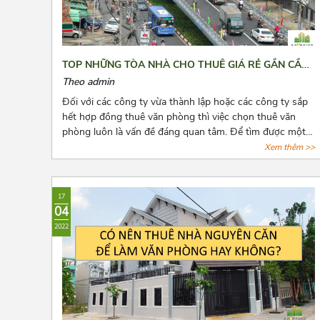
TOP NHỮNG TÒA NHÀ CHO THUÊ GIÁ RẺ GẦN CẦU
VƯỢT 3/2 QUẬN 10
Theo admin
Đối với các công ty vừa thành lập hoặc các công ty sắp
hết hợp đồng thuê văn phòng thì việc chọn thuê văn
phòng luôn là vấn đề đáng quan tâm. Để tìm được một
văn phòng vừa ý, giá cả hợp lý, vị trí thuận tiện đi lại, cơ
Xem thêm >>
sở hạ tầng tốt thật sự khiến các chủ doanh nghiệp cân
nhắc lựa chọn rất nhiều. Bài viết này, Azoffice sẽ chia sẻ
cho các bạn top những tòa nhà cho thuê giá rẻ gần cầu
17
vượt 3/2 quận 10.
04
2022