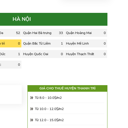
HÀ NỘI
Đa
52
Quận Hai Bà trưng
33
Quận Hoàng Mai
0
trì
0
Quận Bắc Từ Liêm
1
Huyện Mê Linh
0
 Đức
1
Huyện Quốc Oai
0
Huyện Thạch Thất
0
c
0
GIÁ CHO THUÊ HUYỆN THANH TRÌ
Từ 8.0 - 10.0$/m2
Từ 10.0 - 12.0$/m2
Từ 12.0 - 15.0$/m2