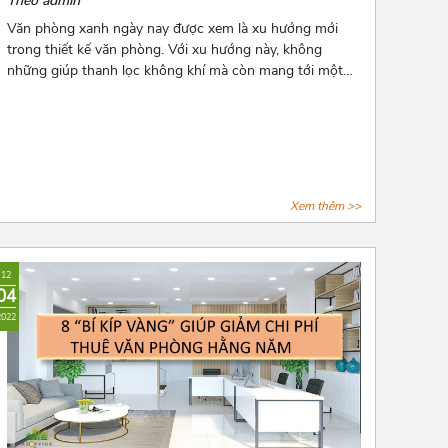
Theo admin
Văn phòng xanh ngày nay được xem là xu hướng mới
trong thiết kế văn phòng. Với xu hướng này, không
những giúp thanh lọc không khí mà còn mang tới một
không gian làm việc thư thái và nhiều năng lượng cho
các nhân viên. Để biết thêm về xu hướng này, hãy cùng
Azoffice theo dõi bài viết dưới đây nhé!
Xem thêm >>
12
04
2022