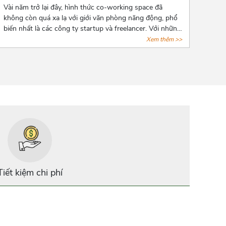
Vài năm trở lại đây, hình thức co-working space đã
không còn quá xa lạ với giới văn phòng năng động, phổ
biến nhất là các công ty startup và freelancer. Với những
tiện ích cơ bản của giới văn phòng, hình thức này còn
Xem thêm >>
đặt biệt chú trọng đến không gian tạo nguồn cảm hứng
sáng tạo cho người làm việc. Cùng AZOFFICE điểm qua
7 địa điểm cho thuê co-working space “xịn xò” tại tphcm
nhé!
Tiết kiệm chi phí