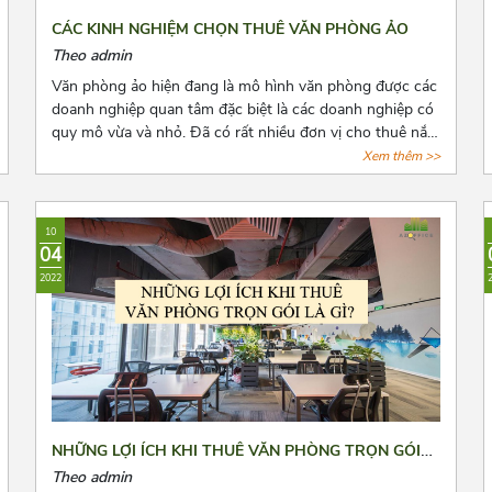
CÁC KINH NGHIỆM CHỌN THUÊ VĂN PHÒNG ẢO
Theo admin
Văn phòng ảo hiện đang là mô hình văn phòng được các
doanh nghiệp quan tâm đặc biệt là các doanh nghiệp có
quy mô vừa và nhỏ. Đã có rất nhiều đơn vị cho thuê nắm
bắt được xu hướng đó và tiến hành mở rộng cho thuê
Xem thêm >>
loại hình văn phòng này. Tuy nhiên, đây là dịch vụ còn
quá mới mẻ khiến cho các doanh nghiệp có nhiều điều
phân vân. Bài viết này, Azoffice mong rằng sẽ giải đáp
10
các thắc mắc của các quý doanh nghiệp.
04
2022
NHỮNG LỢI ÍCH KHI THUÊ VĂN PHÒNG TRỌN GÓI
LÀ GÌ?
Theo admin