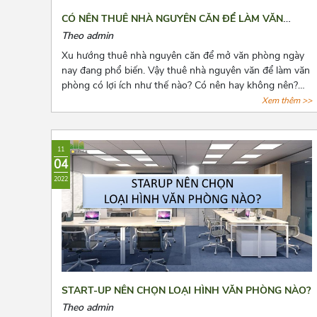
CÓ NÊN THUÊ NHÀ NGUYÊN CĂN ĐỂ LÀM VĂN
PHÒNG HAY KHÔNG?
Theo admin
Xu hướng thuê nhà nguyên căn để mở văn phòng ngày
nay đang phổ biến. Vậy thuê nhà nguyên văn để làm văn
phòng có lợi ích như thế nào? Có nên hay không nên?
Cùng Azoffice tìm câu trả lời các câu hỏi này qua bài viết
Xem thêm >>
dưới đây nhé!
11
04
2022
START-UP NÊN CHỌN LOẠI HÌNH VĂN PHÒNG NÀO?
Theo admin