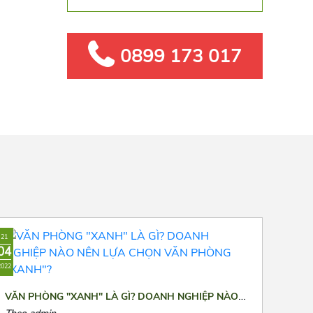
0899 173 017
21
04
2022
VĂN PHÒNG "XANH" LÀ GÌ? DOANH NGHIỆP NÀO
NÊN LỰA CHỌN VĂN PHÒNG "XANH"?