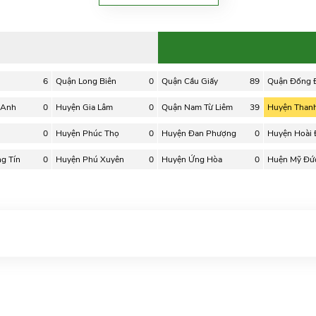
6
Quận Long Biên
0
Quận Cầu Giấy
89
Quận Đống 
 Anh
0
Huyện Gia Lâm
0
Quận Nam Từ Liêm
39
Huyện Thanh 
0
Huyện Phúc Thọ
0
Huyện Đan Phượng
0
Huyện Hoài
g Tín
0
Huyện Phú Xuyên
0
Huyện Ứng Hòa
0
Huện Mỹ Đứ