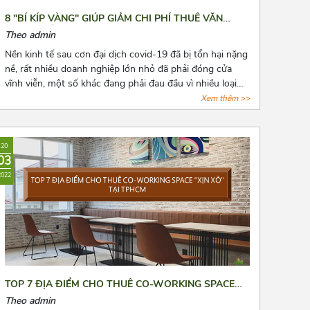
8 "BÍ KÍP VÀNG" GIÚP GIẢM CHI PHÍ THUÊ VĂN
PHÒNG HẰNG NĂM
Theo admin
Nền kinh tế sau cơn đại dịch covid-19 đã bị tổn hại nặng
nề, rất nhiều doanh nghiệp lớn nhỏ đã phải đóng cửa
vĩnh viễn, một số khác đang phải đau đầu vì nhiều loại
chi phí cố định phải chi trả, trong đó không thể không
Xem thêm >>
nhắc đến chi phí thuê văn phòng, kho bãi,...Bài viết là 8
“bí kíp vàng” mà Azoffice muốn chia sẻ để phần nào
giúp các bạn giảm chi phí thuê văn phòng, giảm bớt nỗi
20
lo cho các doanh nghiệp.
03
2022
TOP 7 ĐỊA ĐIỂM CHO THUÊ CO-WORKING SPACE
“XỊN XÒ” TẠI TPHCM
Theo admin