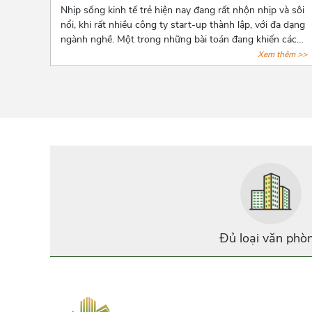
Nhịp sống kinh tế trẻ hiện nay đang rất nhộn nhịp và sôi
nổi, khi rất nhiều công ty start-up thành lập, với đa dạng
ngành nghề. Một trong những bài toán đang khiến các
start-up đau đầu là chọn lựa một văn phòng sao cho
Xem thêm >>
phù hợp với mức vốn ban đầu còn hạn hẹp. Và bài viết
dưới đây, Azoffice mạnh dạn chia sẻ những mô hình văn
phòng thích hợp nhất cho các doanh nghiệp mới thành
lập.
Đủ loại văn phò