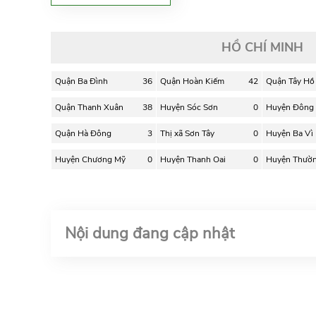
HỒ CHÍ MINH
Quận Ba Đình
36
Quận Hoàn Kiếm
42
Quận Tây Hồ
Quận Thanh Xuân
38
Huyện Sóc Sơn
0
Huyện Đông
Quận Hà Đông
3
Thị xã Sơn Tây
0
Huyện Ba Vì
Huyện Chương Mỹ
0
Huyện Thanh Oai
0
Huyện Thườn
Nội dung đang cập nhật