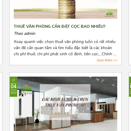
THUÊ VĂN PHÒNG CẦN ĐẶT CỌC BAO NHIÊU?
Theo admin
Xoay quanh việc chọn thuê văn phòng luôn có rất nhiều
vấn đề cần quan tâm và tìm hiểu đặc biệt là các khoản
chi phí thuê, chi phí phát sinh cố định, tiền cọc,...Chính vì
vậy trước khi quyết định thuê văn phòng, bên thuê cần
Xem thêm >>
biết rõ số tiền cọc và các loại chi phí thuê hằng tháng,
những quy định pháp luật có liên quan và cách để lấy lại
tiền cọc trong những trường hợp rủi ro có thể xảy ra.
17
Cùng Azoffice tìm hiểu thêm về nội dung này trong bài
04
viết dưới đây nhé!
2022