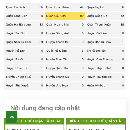
Quận Ba Đình
36
Quận Hoàn Kiếm
42
Quận Tây Hồ
6
Quận Long Biên
0
Quận Cầu Giấy
89
Quận Đống Đa
52
Quận Hai Bà trưng
33
Quận Hoàng Mai
0
Quận Thanh Xuân
38
Huyện Sóc Sơn
0
Huyện Đông Anh
0
Huyện Gia Lâm
0
Quận Nam Từ Liêm
39
Huyện Thanh trì
0
Quận Bắc Từ Liêm
1
Huyện Mê Linh
0
Quận Hà Đông
3
Thị xã Sơn Tây
0
Huyện Ba Vì
0
Huyện Phúc Thọ
0
Huyện Đan Phượng
0
Huyện Hoài Đức
1
Huyện Quốc Oai
0
Huyện Thạch Thất
0
Huyện Chương Mỹ
0
Huyện Thanh Oai
0
Huyện Thường Tín
0
Huyện Phú Xuyên
0
Huyện Ứng Hòa
0
Huện Mỹ Đức
0
Nội dung đang cập nhật
GIÁ CHO THUÊ QUẬN CẦU GIẤY
DIỆN TÍCH CHO THUÊ QUẬN CẦU
GIẤY