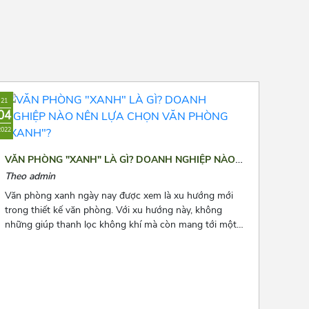
21
04
2022
VĂN PHÒNG "XANH" LÀ GÌ? DOANH NGHIỆP NÀO
NÊN LỰA CHỌN VĂN PHÒNG "XANH"?
Theo admin
Văn phòng xanh ngày nay được xem là xu hướng mới
trong thiết kế văn phòng. Với xu hướng này, không
những giúp thanh lọc không khí mà còn mang tới một
không gian làm việc thư thái và nhiều năng lượng cho
các nhân viên. Để biết thêm về xu hướng này, hãy cùng
Azoffice theo dõi bài viết dưới đây nhé!