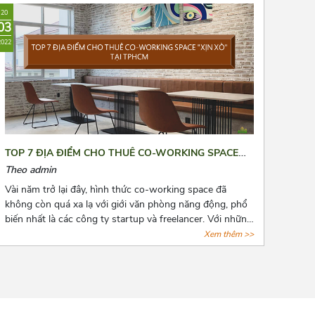
giúp các bạn giảm chi phí thuê văn phòng, giảm bớt nỗi
20
lo cho các doanh nghiệp.
03
2022
TOP 7 ĐỊA ĐIỂM CHO THUÊ CO-WORKING SPACE
“XỊN XÒ” TẠI TPHCM
Theo admin
Vài năm trở lại đây, hình thức co-working space đã
không còn quá xa lạ với giới văn phòng năng động, phổ
biến nhất là các công ty startup và freelancer. Với những
tiện ích cơ bản của giới văn phòng, hình thức này còn
Xem thêm >>
đặt biệt chú trọng đến không gian tạo nguồn cảm hứng
sáng tạo cho người làm việc. Cùng AZOFFICE điểm qua
7 địa điểm cho thuê co-working space “xịn xò” tại tphcm
nhé!