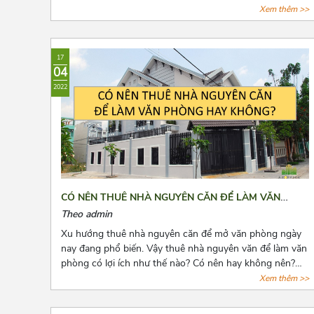
văn phòng vừa ý, giá cả hợp lý, vị trí thuận tiện đi lại, cơ
Xem thêm >>
sở hạ tầng tốt thật sự khiến các chủ doanh nghiệp cân
nhắc lựa chọn rất nhiều. Bài viết này, Azoffice sẽ chia sẻ
cho các bạn top những tòa nhà cho thuê giá rẻ gần cầu
17
vượt 3/2 quận 10.
04
2022
CÓ NÊN THUÊ NHÀ NGUYÊN CĂN ĐỂ LÀM VĂN
PHÒNG HAY KHÔNG?
Theo admin
Xu hướng thuê nhà nguyên căn để mở văn phòng ngày
nay đang phổ biến. Vậy thuê nhà nguyên văn để làm văn
phòng có lợi ích như thế nào? Có nên hay không nên?
Cùng Azoffice tìm câu trả lời các câu hỏi này qua bài viết
Xem thêm >>
dưới đây nhé!