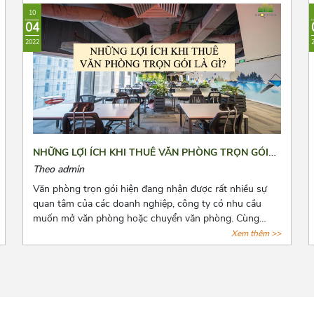
phân vân. Bài viết này, Azoffice mong rằng sẽ giải đáp
10
các thắc mắc của các quý doanh nghiệp.
04
2022
NHỮNG LỢI ÍCH KHI THUÊ VĂN PHÒNG TRỌN GÓI
LÀ GÌ?
Theo admin
Văn phòng trọn gói hiện đang nhận được rất nhiều sự
quan tâm của các doanh nghiệp, công ty có nhu cầu
muốn mở văn phòng hoặc chuyển văn phòng. Cùng
Azoffice điểm danh những lợi ích khi thuê văn phòng
Xem thêm >>
trọn gói qua bài viết dưới đây nhé!