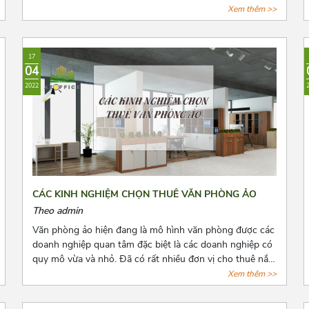
vậy trước khi quyết định thuê văn phòng, bên thuê cần
Xem thêm >>
biết rõ số tiền cọc và các loại chi phí thuê hằng tháng,
những quy định pháp luật có liên quan và cách để lấy lại
tiền cọc trong những trường hợp rủi ro có thể xảy ra.
17
Cùng Azoffice tìm hiểu thêm về nội dung này trong bài
04
viết dưới đây nhé!
2022
CÁC KINH NGHIỆM CHỌN THUÊ VĂN PHÒNG ẢO
Theo admin
Văn phòng ảo hiện đang là mô hình văn phòng được các
doanh nghiệp quan tâm đặc biệt là các doanh nghiệp có
quy mô vừa và nhỏ. Đã có rất nhiều đơn vị cho thuê nắm
bắt được xu hướng đó và tiến hành mở rộng cho thuê
Xem thêm >>
loại hình văn phòng này. Tuy nhiên, đây là dịch vụ còn
quá mới mẻ khiến cho các doanh nghiệp có nhiều điều