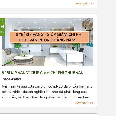
Xem thêm >>
12
04
2022
8 "BÍ KÍP VÀNG" GIÚP GIẢM CHI PHÍ THUÊ VĂN
PHÒNG HẰNG NĂM
Theo admin
Nền kinh tế sau cơn đại dịch covid-19 đã bị tổn hại nặng
nề, rất nhiều doanh nghiệp lớn nhỏ đã phải đóng cửa
vĩnh viễn, một số khác đang phải đau đầu vì nhiều loại
chi phí cố định phải chi trả, trong đó không thể không
Xem thêm >>
nhắc đến chi phí thuê văn phòng, kho bãi,...Bài viết là 8
“bí kíp vàng” mà Azoffice muốn chia sẻ để phần nào