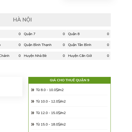
HÀ NỘI
0
Quận 7
0
Quận 8
0
p
0
Quận Bình Thạnh
0
Quận Tân Bình
0
 Chánh
0
Huyện Nhà Bè
0
Huyện Cần Giờ
0
GIÁ CHO THUÊ QUẬN 9
Từ 8.0 - 10.0$/m2
Từ 10.0 - 12.0$/m2
Từ 12.0 - 15.0$/m2
Từ 15.0 - 18.0$/m2