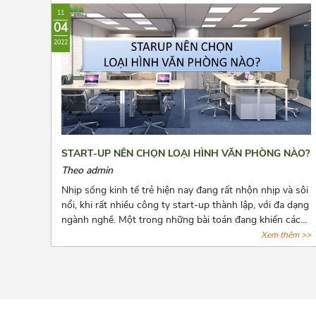
11
04
2022
START-UP NÊN CHỌN LOẠI HÌNH VĂN PHÒNG NÀO?
Theo admin
Nhịp sống kinh tế trẻ hiện nay đang rất nhộn nhịp và sôi
nổi, khi rất nhiều công ty start-up thành lập, với đa dạng
ngành nghề. Một trong những bài toán đang khiến các
start-up đau đầu là chọn lựa một văn phòng sao cho
Xem thêm >>
phù hợp với mức vốn ban đầu còn hạn hẹp. Và bài viết
dưới đây, Azoffice mạnh dạn chia sẻ những mô hình văn
phòng thích hợp nhất cho các doanh nghiệp mới thành
lập.