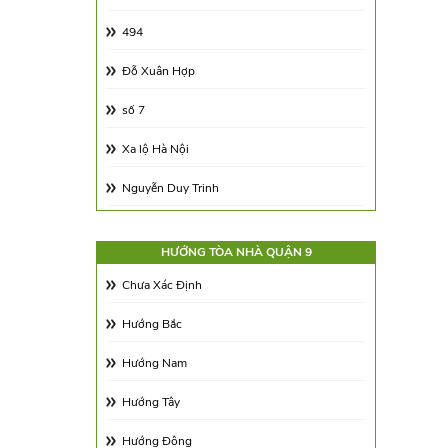
Trên 500m2
494
Đỗ Xuân Hợp
số 7
Xa lộ Hà Nội
Nguyễn Duy Trinh
410
HƯỚNG TÒA NHÀ QUẬN 9
Tú Xương
Chưa Xác Định
Bưng Ông Thoàn
Hướng Bắc
Hướng Nam
Hướng Tây
Hướng Đông