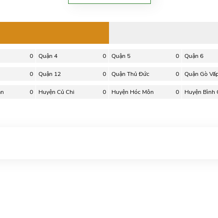
0
Quận 4
0
Quận 5
0
Quận 6
0
Quận 12
0
Quận Thủ Đức
0
Quận Gò Vấ
ân
0
Huyện Củ Chi
0
Huyện Hóc Môn
0
Huyện Bình