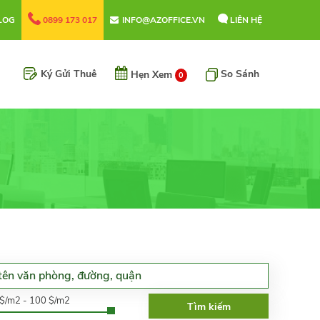
LOG
0899 173 017
INFO@AZOFFICE.VN
LIÊN HỆ
Ký Gửi Thuê
So Sánh
Hẹn Xem
0
0$/m2 - 100 $/m2