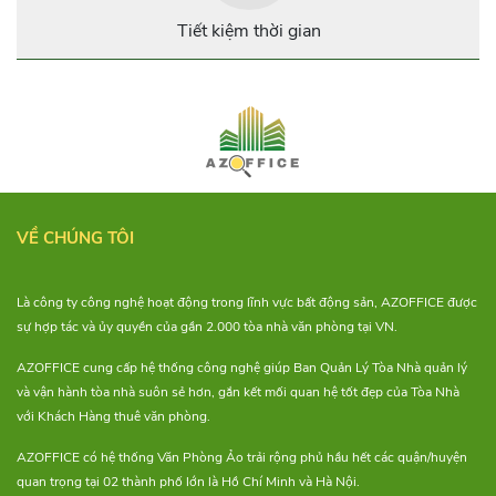
space “xịn xò” tại tphcm nhé!
Tiết kiệm thời gian
VỀ CHÚNG TÔI
Là công ty công nghệ hoạt động trong lĩnh vực bất động sản, AZOFFICE được
sự hợp tác và ủy quyền của gần 2.000 tòa nhà văn phòng tại VN.
AZOFFICE cung cấp hệ thống công nghệ giúp Ban Quản Lý Tòa Nhà quản lý
và vận hành tòa nhà suôn sẻ hơn, gắn kết mối quan hệ tốt đẹp của Tòa Nhà
với Khách Hàng thuê văn phòng.
AZOFFICE có hệ thống Văn Phòng Ảo trải rộng phủ hầu hết các quận/huyện
quan trọng tại 02 thành phố lớn là Hồ Chí Minh và Hà Nội.