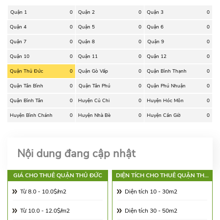
Quận 1
0
Quận 2
0
Quận 3
0
Quận 4
0
Quận 5
0
Quận 6
0
Quận 7
0
Quận 8
0
Quận 9
0
Quận 10
0
Quận 11
0
Quận 12
0
Quận Thủ Đức
0
Quận Gò Vấp
0
Quận Bình Thạnh
0
Quận Tân Bình
0
Quận Tân Phú
0
Quận Phú Nhuận
0
Quận Bình Tân
0
Huyện Củ Chi
0
Huyện Hóc Môn
0
Huyện Bình Chánh
0
Huyện Nhà Bè
0
Huyện Cần Giờ
0
Nội dung đang cập nhật
GIÁ CHO THUÊ QUẬN THỦ ĐỨC
DIỆN TÍCH CHO THUÊ QUẬN THỦ
ĐỨC
Từ 8.0 - 10.0$/m2
Diện tích 10 - 30m2
Từ 10.0 - 12.0$/m2
Diện tích 30 - 50m2