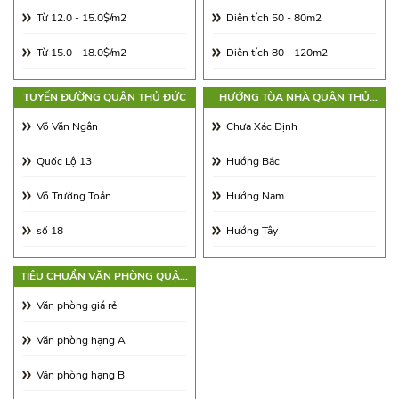
Từ 12.0 - 15.0$/m2
Diện tích 50 - 80m2
Từ 15.0 - 18.0$/m2
Diện tích 80 - 120m2
Từ 18.0 - 21.0$/m2
Diện tích 120 - 180m2
TUYẾN ĐƯỜNG QUẬN THỦ ĐỨC
HƯỚNG TÒA NHÀ QUẬN THỦ
ĐỨC
Từ 21.0 - 25.0$/m2
Diện tích 180 - 250m2
Võ Văn Ngân
Chưa Xác Định
Từ 25.0 - 30.0$/m2
Diện tích 250 - 350m2
Quốc Lộ 13
Hướng Bắc
Từ 30.0 - 65.0$/m2
Diện tích 350 - 500m2
Võ Trường Toản
Hướng Nam
Từ 65.00 - 100.00$/m2
Trên 500m2
số 18
Hướng Tây
số 8
Hướng Đông
TIÊU CHUẨN VĂN PHÒNG QUẬN
THỦ ĐỨC
Hiệp Bình
Hướng Đông Nam
Văn phòng giá rẻ
Nguyễn Thị Nhung
Hướng Tây Nam
Văn phòng hạng A
Phạm Văn Đồng
Hướng Tây Bắc
Văn phòng hạng B