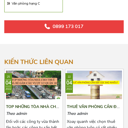
số 23
Hướng Đông Bắc
Văn phòng hạng C
số 7
0899 173 017
KIẾN THỨC LIÊN QUAN
25
22
04
04
2022
2022
TOP NHỮNG TÒA NHÀ CHO
THUÊ VĂN PHÒNG CẦN ĐẶT
THUÊ GIÁ RẺ GẦN CẦU
CỌC BAO NHIÊU?
Theo admin
Theo admin
VƯỢT 3/2 QUẬN 10
Đối với các công ty vừa thành
Xoay quanh việc chọn thuê
lập hoặc các công ty sắp hết
văn phòng luôn có rất nhiều