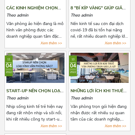
viết dưới đây nhé!
CÁC KINH NGHIỆM CHỌN
8 "BÍ KÍP VÀNG" GIÚP GIẢM
THUÊ VĂN PHÒNG ẢO
CHI PHÍ THUÊ VĂN PHÒNG
Theo admin
Theo admin
HẰNG NĂM
Văn phòng ảo hiện đang là mô
Nền kinh tế sau cơn đại dịch
hình văn phòng được các
covid-19 đã bị tổn hại nặng
doanh nghiệp quan tâm đặc
nề, rất nhiều doanh nghiệp lớn
biệt là các doanh nghiệp có
nhỏ đã phải đóng cửa vĩnh
Xem thêm >>
Xem thêm >>
quy mô vừa và nhỏ. Đã có rất
viễn, một số khác đang phải
nhiều đơn vị cho thuê nắm bắt
đau đầu vì nhiều loại chi phí cố
11
10
được xu hướng đó và tiến
định phải chi trả, trong đó
04
04
hành mở rộng cho thuê loại
không thể không nhắc đến chi
2022
2022
hình văn phòng này. Tuy nhiên,
phí thuê văn phòng, kho
đây là dịch vụ còn quá mới mẻ
bãi,...Bài viết là 8 “bí kíp vàng”
khiến cho các doanh nghiệp
mà Azoffice muốn chia sẻ để
START-UP NÊN CHỌN LOẠI
NHỮNG LỢI ÍCH KHI THUÊ
có nhiều điều phân vân. Bài
phần nào giúp các bạn giảm
HÌNH VĂN PHÒNG NÀO?
VĂN PHÒNG TRỌN GÓI LÀ
Theo admin
Theo admin
viết này, Azoffice mong rằng
chi phí thuê văn phòng, giảm
GÌ?
sẽ giải đáp các thắc mắc của
bớt nỗi lo cho các doanh
Nhịp sống kinh tế trẻ hiện nay
Văn phòng trọn gói hiện đang
các quý doanh nghiệp.
nghiệp.
đang rất nhộn nhịp và sôi nổi,
nhận được rất nhiều sự quan
khi rất nhiều công ty start-up
tâm của các doanh nghiệp,
thành lập, với đa dạng ngành
công ty có nhu cầu muốn mở
Xem thêm >>
Xem thêm >>
nghề. Một trong những bài
văn phòng hoặc chuyển văn