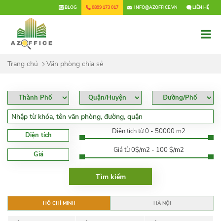
×
BLOG
0899 173 017
INFO@AZOFFICE.VN
LIÊN HỆ
Trang chủ
Văn phòng chia sẻ
Diện tích từ 0 - 50000 m2
Diện tích
Giá từ 0$/m2 - 100 $/m2
Giá
HỒ CHÍ MINH
HÀ NỘI