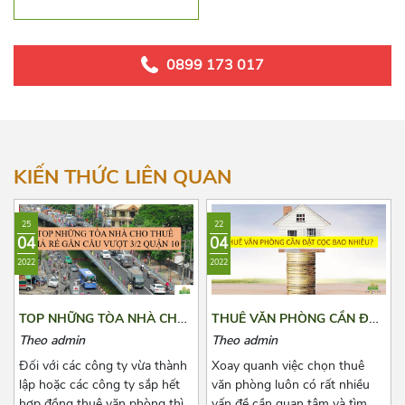
Hòa Hưng
Hồng Lĩnh
0899 173 017
Lê Hồng Phong
Lý Thái Tổ
Lý Thường Kiệt
KIẾN THỨC LIÊN QUAN
Ngô Gia Tự
25
22
Nguyễn Giản Thanh
04
04
2022
2022
Nguyễn Ngọc Lộc
Nguyễn Tiểu La
TOP NHỮNG TÒA NHÀ CHO
THUÊ VĂN PHÒNG CẦN ĐẶT
THUÊ GIÁ RẺ GẦN CẦU
CỌC BAO NHIÊU?
Nguyễn Tri Phương
Theo admin
Theo admin
VƯỢT 3/2 QUẬN 10
Đối với các công ty vừa thành
Xoay quanh việc chọn thuê
Sư Vạn Hạnh
lập hoặc các công ty sắp hết
văn phòng luôn có rất nhiều
hợp đồng thuê văn phòng thì
vấn đề cần quan tâm và tìm