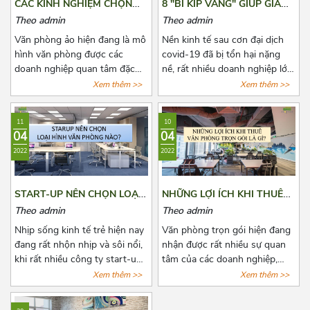
CÁC KINH NGHIỆM CHỌN
8 "BÍ KÍP VÀNG" GIÚP GIẢM
THUÊ VĂN PHÒNG ẢO
CHI PHÍ THUÊ VĂN PHÒNG
Ngô Quyền
Theo admin
Theo admin
HẰNG NĂM
Văn phòng ảo hiện đang là mô
Nền kinh tế sau cơn đại dịch
Trần Minh Quyền
hình văn phòng được các
covid-19 đã bị tổn hại nặng
doanh nghiệp quan tâm đặc
nề, rất nhiều doanh nghiệp lớn
Cư Xá Đồng Tiến
biệt là các doanh nghiệp có
nhỏ đã phải đóng cửa vĩnh
Xem thêm >>
Xem thêm >>
quy mô vừa và nhỏ. Đã có rất
viễn, một số khác đang phải
Hồ Thị Kỷ
nhiều đơn vị cho thuê nắm bắt
đau đầu vì nhiều loại chi phí cố
11
10
được xu hướng đó và tiến
định phải chi trả, trong đó
04
04
hành mở rộng cho thuê loại
không thể không nhắc đến chi
2022
2022
hình văn phòng này. Tuy nhiên,
phí thuê văn phòng, kho
đây là dịch vụ còn quá mới mẻ
bãi,...Bài viết là 8 “bí kíp vàng”
khiến cho các doanh nghiệp
mà Azoffice muốn chia sẻ để
START-UP NÊN CHỌN LOẠI
NHỮNG LỢI ÍCH KHI THUÊ
có nhiều điều phân vân. Bài
phần nào giúp các bạn giảm
HÌNH VĂN PHÒNG NÀO?
VĂN PHÒNG TRỌN GÓI LÀ
Theo admin
Theo admin
viết này, Azoffice mong rằng
chi phí thuê văn phòng, giảm
GÌ?
sẽ giải đáp các thắc mắc của
bớt nỗi lo cho các doanh
Nhịp sống kinh tế trẻ hiện nay
Văn phòng trọn gói hiện đang
các quý doanh nghiệp.
nghiệp.
đang rất nhộn nhịp và sôi nổi,
nhận được rất nhiều sự quan
khi rất nhiều công ty start-up
tâm của các doanh nghiệp,
thành lập, với đa dạng ngành
công ty có nhu cầu muốn mở
Xem thêm >>
Xem thêm >>
nghề. Một trong những bài
văn phòng hoặc chuyển văn
toán đang khiến các start-up
phòng. Cùng Azoffice điểm