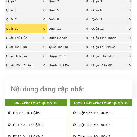
Quận 1
0
Quận 2
0
Quận 3
0
Quận 4
0
Quận 5
0
Quận 6
0
Quận 7
0
Quận 8
0
Quận 9
0
Quận 10
0
Quận 11
0
Quận 12
0
Quận Thủ Đức
0
Quận Gò Vấp
0
Quận Bình Thạnh
0
Quận Tân Bình
0
Quận Tân Phú
0
Quận Phú Nhuận
0
Quận Bình Tân
0
Huyện Củ Chi
0
Huyện Hóc Môn
0
Huyện Bình Chánh
0
Huyện Nhà Bè
0
Huyện Cần Giờ
0
Nội dung đang cập nhật
GIÁ CHO THUÊ QUẬN 10
DIỆN TÍCH CHO THUÊ QUẬN 10
Từ 8.0 - 10.0$/m2
Diện tích 10 - 30m2
Từ 10.0 - 12.0$/m2
Diện tích 30 - 50m2
Từ 12.0 - 15.0$/m2
Diện tích 50 - 80m2