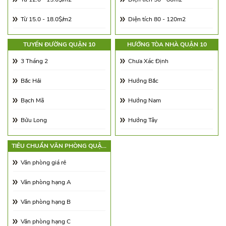
Từ 15.0 - 18.0$/m2
Diện tích 80 - 120m2
Từ 18.0 - 21.0$/m2
Diện tích 120 - 180m2
TUYẾN ĐƯỜNG QUẬN 10
HƯỚNG TÒA NHÀ QUẬN 10
Từ 21.0 - 25.0$/m2
Diện tích 180 - 250m2
3 Tháng 2
Chưa Xác Định
Từ 25.0 - 30.0$/m2
Diện tích 250 - 350m2
Bắc Hải
Hướng Bắc
Từ 30.0 - 65.0$/m2
Diện tích 350 - 500m2
Bạch Mã
Hướng Nam
Từ 65.00 - 100.00$/m2
Trên 500m2
Bửu Long
Hướng Tây
Cách Mạng Tháng 8
Hướng Đông
TIÊU CHUẨN VĂN PHÒNG QUẬN
10
Cao Thắng
Hướng Đông Nam
Văn phòng giá rẻ
Điện Biên Phủ
Hướng Tây Nam
Văn phòng hạng A
Đồng Nai
Hướng Tây Bắc
Văn phòng hạng B
Hồ Bá Kiện
Hướng Đông Bắc
Văn phòng hạng C