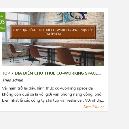
nhắc đến chi phí thuê văn phòng, kho bãi,...Bài viết là 8
“bí kíp vàng” mà Azoffice muốn chia sẻ để phần nào
giúp các bạn giảm chi phí thuê văn phòng, giảm bớt nỗi
20
lo cho các doanh nghiệp.
03
2022
TOP 7 ĐỊA ĐIỂM CHO THUÊ CO-WORKING SPACE
“XỊN XÒ” TẠI TPHCM
Theo admin
Vài năm trở lại đây, hình thức co-working space đã
không còn quá xa lạ với giới văn phòng năng động, phổ
biến nhất là các công ty startup và freelancer. Với những
tiện ích cơ bản của giới văn phòng, hình thức này còn
Xem thêm >>
đặt biệt chú trọng đến không gian tạo nguồn cảm hứng
sáng tạo cho người làm việc. Cùng AZOFFICE điểm qua
7 địa điểm cho thuê co-working space “xịn xò” tại tphcm