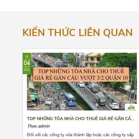
KIẾN THỨC LIÊN QUAN
25
04
2022
TOP NHỮNG TÒA NHÀ CHO THUÊ GIÁ RẺ GẦN CẦU
VƯỢT 3/2 QUẬN 10
Theo admin
Đối với các công ty vừa thành lập hoặc các công ty sắp