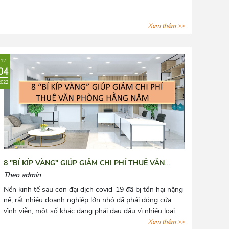
Xem thêm >>
12
04
2022
8 "BÍ KÍP VÀNG" GIÚP GIẢM CHI PHÍ THUÊ VĂN
PHÒNG HẰNG NĂM
Theo admin
Nền kinh tế sau cơn đại dịch covid-19 đã bị tổn hại nặng
nề, rất nhiều doanh nghiệp lớn nhỏ đã phải đóng cửa
vĩnh viễn, một số khác đang phải đau đầu vì nhiều loại
chi phí cố định phải chi trả, trong đó không thể không
Xem thêm >>