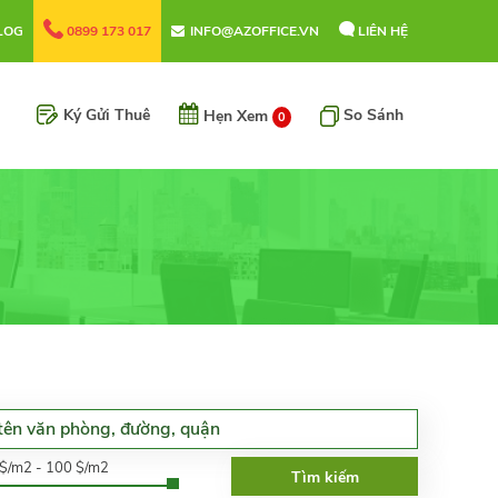
LOG
0899 173 017
INFO@AZOFFICE.VN
LIÊN HỆ
Ký Gửi Thuê
So Sánh
Hẹn Xem
0
0$/m2 - 100 $/m2