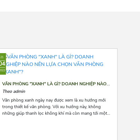
Nguyễn Ngọc Vũ
Trung Yên 3
Mai Dịch
21
04
2022
VĂN PHÒNG "XANH" LÀ GÌ? DOANH NGHIỆP NÀO
NÊN LỰA CHỌN VĂN PHÒNG "XANH"?
Theo admin
Văn phòng xanh ngày nay được xem là xu hướng mới
trong thiết kế văn phòng. Với xu hướng này, không
những giúp thanh lọc không khí mà còn mang tới một
không gian làm việc thư thái và nhiều năng lượng cho
các nhân viên. Để biết thêm về xu hướng này, hãy cùng
Azoffice theo dõi bài viết dưới đây nhé!