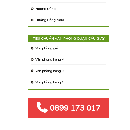
Trung Kính
Hướng Đông
Xuân Thủy
Hướng Đông Nam
Phố Dương Đình Nghệ
Hướng Tây Nam
Trần Quốc Vượng
TIÊU CHUẨN VĂN PHÒNG QUẬN CẦU GIẤY
Hướng Tây Bắc
Văn phòng giá rẻ
Phạm Văn Đồng
Hướng Đông Bắc
Văn phòng hạng A
Dương Đình Nghệ
Văn phòng hạng B
Trần Duy Hưng
Văn phòng hạng C
Trần Đăng Ninh
Hoàng Đạo Thúy
Lê Văn Lương
0899 173 017
Trần Thái Tông
Hoàng Ngân