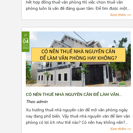
hết hợp đồng thuê văn phòng thì việc chọn thuê văn
phòng luôn là vấn đề đáng quan tâm. Để tìm được một
văn phòng vừa ý, giá cả hợp lý, vị trí thuận tiện đi lại, cơ
Xem thêm >>
sở hạ tầng tốt thật sự khiến các chủ doanh nghiệp cân
nhắc lựa chọn rất nhiều. Bài viết này, Azoffice sẽ chia sẻ
cho các bạn top những tòa nhà cho thuê giá rẻ gần cầu
17
vượt 3/2 quận 10.
04
2022
CÓ NÊN THUÊ NHÀ NGUYÊN CĂN ĐỂ LÀM VĂN
PHÒNG HAY KHÔNG?
Theo admin
Xu hướng thuê nhà nguyên căn để mở văn phòng ngày
nay đang phổ biến. Vậy thuê nhà nguyên văn để làm văn
phòng có lợi ích như thế nào? Có nên hay không nên?
Cùng Azoffice tìm câu trả lời các câu hỏi này qua bài viết
Xem thêm >>