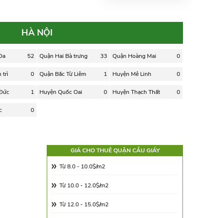
HÀ NỘI
Đa
52
Quận Hai Bà trưng
33
Quận Hoàng Mai
0
trì
0
Quận Bắc Từ Liêm
1
Huyện Mê Linh
0
 Đức
1
Huyện Quốc Oai
0
Huyện Thạch Thất
0
c
0
GIÁ CHO THUÊ QUẬN CẦU GIẤY
Từ 8.0 - 10.0$/m2
Từ 10.0 - 12.0$/m2
Từ 12.0 - 15.0$/m2