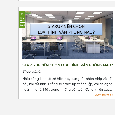
dưới đây nhé!
11
04
2022
START-UP NÊN CHỌN LOẠI HÌNH VĂN PHÒNG NÀO?
Theo admin
Nhịp sống kinh tế trẻ hiện nay đang rất nhộn nhịp và sôi
nổi, khi rất nhiều công ty start-up thành lập, với đa dạng
ngành nghề. Một trong những bài toán đang khiến các
start-up đau đầu là chọn lựa một văn phòng sao cho
Xem thêm >>
phù hợp với mức vốn ban đầu còn hạn hẹp. Và bài viết
dưới đây, Azoffice mạnh dạn chia sẻ những mô hình văn
phòng thích hợp nhất cho các doanh nghiệp mới thành