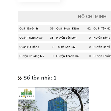
HỒ CHÍ MINH
Quận Ba Đình
36
Quận Hoàn Kiếm
42
Quận Tây Hồ
Quận Thanh Xuân
38
Huyện Sóc Sơn
0
Huyện Đông
Quận Hà Đông
3
Thị xã Sơn Tây
0
Huyện Ba Vì
Huyện Chương Mỹ
0
Huyện Thanh Oai
0
Huyện Thườn
Số tòa nhà:
1