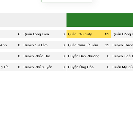
6
Quận Long Biên
0
Quận Cầu Giấy
89
Quận Đống 
 Anh
0
Huyện Gia Lâm
0
Quận Nam Từ Liêm
39
Huyện Thanh 
0
Huyện Phúc Thọ
0
Huyện Đan Phượng
0
Huyện Hoài
g Tín
0
Huyện Phú Xuyên
0
Huyện Ứng Hòa
0
Huện Mỹ Đứ