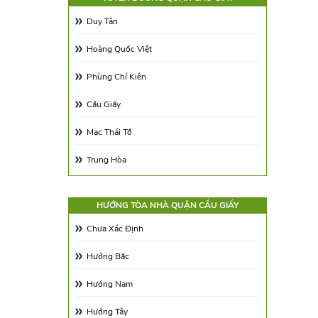
Diện tích 350 - 500m2
Duy Tân
Trên 500m2
Hoàng Quốc Việt
Phùng Chí Kiên
Cầu Giấy
Mạc Thái Tổ
Trung Hòa
Nguyễn Phong Sắc
HƯỚNG TÒA NHÀ QUẬN CẦU GIẤY
Phạm Văn Bạch
Chưa Xác Định
Phạm Hùng
Hướng Bắc
Tôn Thất Thuyết
Hướng Nam
Đỗ Quang
Hướng Tây