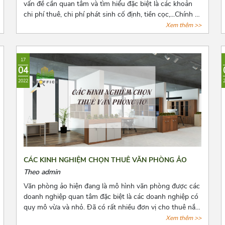
vấn đề cần quan tâm và tìm hiểu đặc biệt là các khoản
chi phí thuê, chi phí phát sinh cố định, tiền cọc,...Chính vì
vậy trước khi quyết định thuê văn phòng, bên thuê cần
Xem thêm >>
biết rõ số tiền cọc và các loại chi phí thuê hằng tháng,
những quy định pháp luật có liên quan và cách để lấy lại
tiền cọc trong những trường hợp rủi ro có thể xảy ra.
17
Cùng Azoffice tìm hiểu thêm về nội dung này trong bài
04
viết dưới đây nhé!
2022
CÁC KINH NGHIỆM CHỌN THUÊ VĂN PHÒNG ẢO
Theo admin
Văn phòng ảo hiện đang là mô hình văn phòng được các
doanh nghiệp quan tâm đặc biệt là các doanh nghiệp có
quy mô vừa và nhỏ. Đã có rất nhiều đơn vị cho thuê nắm
bắt được xu hướng đó và tiến hành mở rộng cho thuê
Xem thêm >>