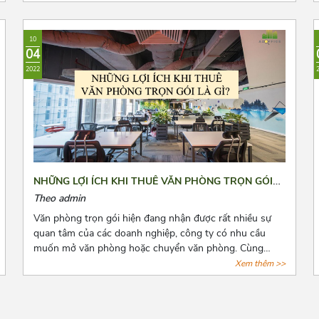
loại hình văn phòng này. Tuy nhiên, đây là dịch vụ còn
quá mới mẻ khiến cho các doanh nghiệp có nhiều điều
phân vân. Bài viết này, Azoffice mong rằng sẽ giải đáp
10
các thắc mắc của các quý doanh nghiệp.
04
2022
NHỮNG LỢI ÍCH KHI THUÊ VĂN PHÒNG TRỌN GÓI
LÀ GÌ?
Theo admin
Văn phòng trọn gói hiện đang nhận được rất nhiều sự
quan tâm của các doanh nghiệp, công ty có nhu cầu
muốn mở văn phòng hoặc chuyển văn phòng. Cùng
Azoffice điểm danh những lợi ích khi thuê văn phòng
Xem thêm >>
trọn gói qua bài viết dưới đây nhé!