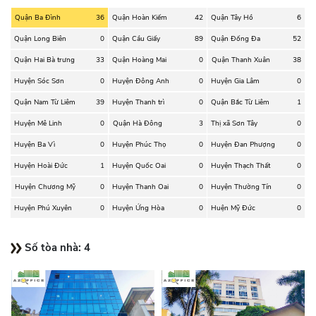
Quận Ba Đình
36
Quận Hoàn Kiếm
42
Quận Tây Hồ
6
Quận Long Biên
0
Quận Cầu Giấy
89
Quận Đống Đa
52
Quận Hai Bà trưng
33
Quận Hoàng Mai
0
Quận Thanh Xuân
38
Huyện Sóc Sơn
0
Huyện Đông Anh
0
Huyện Gia Lâm
0
Quận Nam Từ Liêm
39
Huyện Thanh trì
0
Quận Bắc Từ Liêm
1
Huyện Mê Linh
0
Quận Hà Đông
3
Thị xã Sơn Tây
0
Huyện Ba Vì
0
Huyện Phúc Thọ
0
Huyện Đan Phượng
0
Huyện Hoài Đức
1
Huyện Quốc Oai
0
Huyện Thạch Thất
0
Huyện Chương Mỹ
0
Huyện Thanh Oai
0
Huyện Thường Tín
0
Huyện Phú Xuyên
0
Huyện Ứng Hòa
0
Huện Mỹ Đức
0
Số tòa nhà:
4