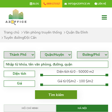
×
BLOG
0899 173 017
INFO@AZOFFICE.VN
LIÊN HỆ
Trang chủ
Văn phòng truyền thống
Quận Ba Đình
Tuyến đườngĐội Cấn
Diện tích từ 0 - 50000 m2
Diện tích
Giá từ 0$/m2 - 100 $/m2
Giá
HỒ CHÍ MINH
HÀ NỘI