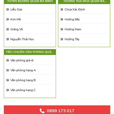
TUYẾN ĐƯỜNG QUẬN BA ĐÌNH
HƯỚNG TÒA NHÀ QUẬN BA
ĐÌNH
Từ 21.0 - 25.0$/m2
Diện tích 180 - 250m2
Liễu Giai
Chưa Xác Định
Từ 25.0 - 30.0$/m2
Diện tích 250 - 350m2
Kim Mã
Hướng Bắc
Từ 30.0 - 65.0$/m2
Diện tích 350 - 500m2
Giảng Võ
Hướng Nam
Từ 65.00 - 100.00$/m2
Trên 500m2
Nguyễn Thái Học
Hướng Tây
Vạn Phúc
Hướng Đông
TIÊU CHUẨN VĂN PHÒNG QUẬN
BA ĐÌNH
Đội Cấn
Hướng Đông Nam
Văn phòng giá rẻ
Núi Trúc
Hướng Tây Nam
Văn phòng hạng A
Láng Hạ
Hướng Tây Bắc
Văn phòng hạng B
Lê Duẩn
Hướng Đông Bắc
Văn phòng hạng C
Điện Biên Phủ
Quán Thánh
0899 173 017