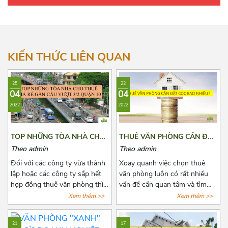
Thành Công
Nguyên Hồng
Nguyễn Trường Tộ
KIẾN THỨC LIÊN QUAN
Ngọc Khánh
25
22
Phạm Huy Thông
04
04
2022
2022
TOP NHỮNG TÒA NHÀ CHO
THUÊ VĂN PHÒNG CẦN ĐẶT
THUÊ GIÁ RẺ GẦN CẦU
CỌC BAO NHIÊU?
Theo admin
Theo admin
VƯỢT 3/2 QUẬN 10
Đối với các công ty vừa thành
Xoay quanh việc chọn thuê
lập hoặc các công ty sắp hết
văn phòng luôn có rất nhiều
hợp đồng thuê văn phòng thì
vấn đề cần quan tâm và tìm
việc chọn thuê văn phòng luôn
hiểu đặc biệt là các khoản chi
Xem thêm >>
Xem thêm >>
là vấn đề đáng quan tâm. Để
phí thuê, chi phí phát sinh cố
tìm được một văn phòng vừa
định, tiền cọc,...Chính vì vậy
21
17
ý, giá cả hợp lý, vị trí thuận tiện
trước khi quyết định thuê văn