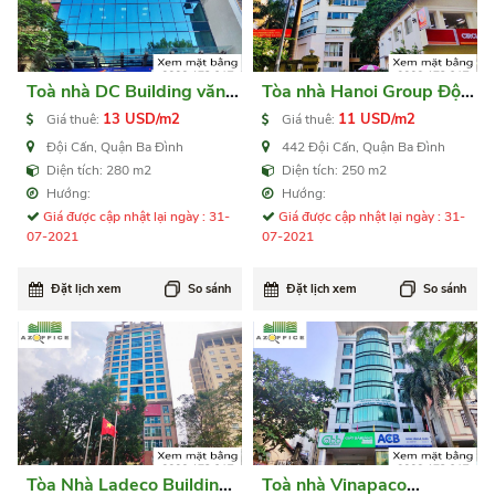
Toà nhà DC Building văn
Tòa nhà Hanoi Group Đội
phòng cho thuê Quận Ba
Cấn văn phòng cho thuê
13 USD/m2
11 USD/m2
Giá thuê:
Giá thuê:
Đình
Quận Ba Đình
Đội Cấn, Quận Ba Đình
442 Đội Cấn, Quận Ba Đình
Diện tích: 280 m2
Diện tích: 250 m2
Hướng:
Hướng:
Giá được cập nhật lại ngày : 31-
Giá được cập nhật lại ngày : 31-
07-2021
07-2021
Đặt lịch xem
So sánh
Đặt lịch xem
So sánh
Tòa Nhà Ladeco Building
Toà nhà Vinapaco