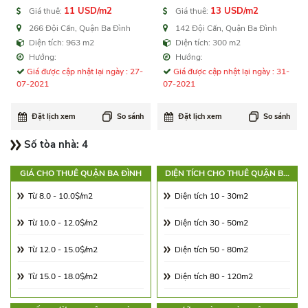
văn phòng cho thuê Quận
Building văn phòng cho
11 USD/m2
13 USD/m2
Giá thuê:
Giá thuê:
Ba Đình
thuê Quận Ba Đình
266 Đội Cấn, Quận Ba Đình
142 Đội Cấn, Quận Ba Đình
Diện tích: 963 m2
Diện tích: 300 m2
Hướng:
Hướng:
Giá được cập nhật lại ngày : 27-
Giá được cập nhật lại ngày : 31-
07-2021
07-2021
Đặt lịch xem
So sánh
Đặt lịch xem
So sánh
Số tòa nhà:
4
GIÁ CHO THUÊ QUẬN BA ĐÌNH
DIỆN TÍCH CHO THUÊ QUẬN BA
ĐÌNH
Từ 8.0 - 10.0$/m2
Diện tích 10 - 30m2
Từ 10.0 - 12.0$/m2
Diện tích 30 - 50m2
Từ 12.0 - 15.0$/m2
Diện tích 50 - 80m2
Từ 15.0 - 18.0$/m2
Diện tích 80 - 120m2
Từ 18.0 - 21.0$/m2
Diện tích 120 - 180m2