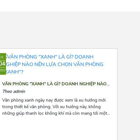
Nguyễn Ngọc Vũ
Trung Yên 3
Mai Dịch
21
04
2022
VĂN PHÒNG "XANH" LÀ GÌ? DOANH NGHIỆP NÀO
NÊN LỰA CHỌN VĂN PHÒNG "XANH"?
Theo admin
Văn phòng xanh ngày nay được xem là xu hướng mới
trong thiết kế văn phòng. Với xu hướng này, không
những giúp thanh lọc không khí mà còn mang tới một
không gian làm việc thư thái và nhiều năng lượng cho
các nhân viên. Để biết thêm về xu hướng này, hãy cùng
Azoffice theo dõi bài viết dưới đây nhé!