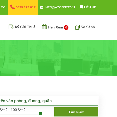
LOG
0899 173 017
INFO@AZOFFICE.VN
LIÊN HỆ
Ký Gửi Thuê
So Sánh
Hẹn Xem
0
0$/m2 - 100 $/m2