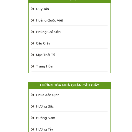
Diện tích 350 - 500m2
Duy Tân
Trên 500m2
Hoàng Quốc Việt
Phùng Chí Kiên
Cầu Giấy
Mạc Thái Tổ
Trung Hòa
Nguyễn Phong Sắc
HƯỚNG TÒA NHÀ QUẬN CẦU GIẤY
Phạm Văn Bạch
Chưa Xác Định
Phạm Hùng
Hướng Bắc
Tôn Thất Thuyết
Hướng Nam
Đỗ Quang
Hướng Tây