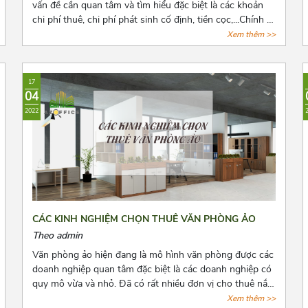
vấn đề cần quan tâm và tìm hiểu đặc biệt là các khoản
chi phí thuê, chi phí phát sinh cố định, tiền cọc,...Chính vì
vậy trước khi quyết định thuê văn phòng, bên thuê cần
Xem thêm >>
biết rõ số tiền cọc và các loại chi phí thuê hằng tháng,
những quy định pháp luật có liên quan và cách để lấy lại
tiền cọc trong những trường hợp rủi ro có thể xảy ra.
17
Cùng Azoffice tìm hiểu thêm về nội dung này trong bài
04
viết dưới đây nhé!
2022
CÁC KINH NGHIỆM CHỌN THUÊ VĂN PHÒNG ẢO
Theo admin
Văn phòng ảo hiện đang là mô hình văn phòng được các
doanh nghiệp quan tâm đặc biệt là các doanh nghiệp có
quy mô vừa và nhỏ. Đã có rất nhiều đơn vị cho thuê nắm
bắt được xu hướng đó và tiến hành mở rộng cho thuê
Xem thêm >>