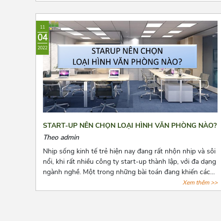
dưới đây nhé!
11
04
2022
START-UP NÊN CHỌN LOẠI HÌNH VĂN PHÒNG NÀO?
Theo admin
Nhịp sống kinh tế trẻ hiện nay đang rất nhộn nhịp và sôi
nổi, khi rất nhiều công ty start-up thành lập, với đa dạng
ngành nghề. Một trong những bài toán đang khiến các
start-up đau đầu là chọn lựa một văn phòng sao cho
Xem thêm >>
phù hợp với mức vốn ban đầu còn hạn hẹp. Và bài viết
dưới đây, Azoffice mạnh dạn chia sẻ những mô hình văn
phòng thích hợp nhất cho các doanh nghiệp mới thành