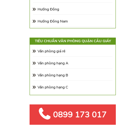
Trung Kính
Hướng Đông
Xuân Thủy
Hướng Đông Nam
Phố Dương Đình Nghệ
Hướng Tây Nam
Trần Quốc Vượng
TIÊU CHUẨN VĂN PHÒNG QUẬN CẦU GIẤY
Hướng Tây Bắc
Văn phòng giá rẻ
Phạm Văn Đồng
Hướng Đông Bắc
Văn phòng hạng A
Dương Đình Nghệ
Văn phòng hạng B
Trần Duy Hưng
Văn phòng hạng C
Trần Đăng Ninh
Hoàng Đạo Thúy
Lê Văn Lương
0899 173 017
Trần Thái Tông
Hoàng Ngân