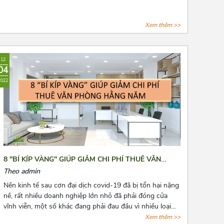
Xem thêm >>
12
04
2022
8 "BÍ KÍP VÀNG" GIÚP GIẢM CHI PHÍ THUÊ VĂN
PHÒNG HẰNG NĂM
Theo admin
Nền kinh tế sau cơn đại dịch covid-19 đã bị tổn hại nặng
nề, rất nhiều doanh nghiệp lớn nhỏ đã phải đóng cửa
vĩnh viễn, một số khác đang phải đau đầu vì nhiều loại
chi phí cố định phải chi trả, trong đó không thể không
Xem thêm >>