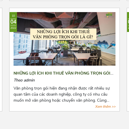
loại hình văn phòng này. Tuy nhiên, đây là dịch vụ còn
quá mới mẻ khiến cho các doanh nghiệp có nhiều điều
phân vân. Bài viết này, Azoffice mong rằng sẽ giải đáp
10
các thắc mắc của các quý doanh nghiệp.
04
2022
NHỮNG LỢI ÍCH KHI THUÊ VĂN PHÒNG TRỌN GÓI
LÀ GÌ?
Theo admin
Văn phòng trọn gói hiện đang nhận được rất nhiều sự
quan tâm của các doanh nghiệp, công ty có nhu cầu
muốn mở văn phòng hoặc chuyển văn phòng. Cùng
Azoffice điểm danh những lợi ích khi thuê văn phòng
Xem thêm >>
trọn gói qua bài viết dưới đây nhé!