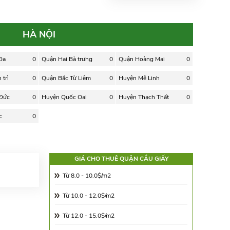
HÀ NỘI
Đa
0
Quận Hai Bà trưng
0
Quận Hoàng Mai
0
trì
0
Quận Bắc Từ Liêm
0
Huyện Mê Linh
0
 Đức
0
Huyện Quốc Oai
0
Huyện Thạch Thất
0
c
0
GIÁ CHO THUÊ QUẬN CẦU GIẤY
Từ 8.0 - 10.0$/m2
Từ 10.0 - 12.0$/m2
Từ 12.0 - 15.0$/m2