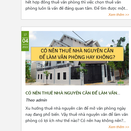
hết hợp đồng thuê văn phòng thì việc chọn thuê văn
phòng luôn là vấn đề đáng quan tâm. Để tìm được một
văn phòng vừa ý, giá cả hợp lý, vị trí thuận tiện đi lại, cơ
Xem thêm >>
sở hạ tầng tốt thật sự khiến các chủ doanh nghiệp cân
nhắc lựa chọn rất nhiều. Bài viết này, Azoffice sẽ chia sẻ
cho các bạn top những tòa nhà cho thuê giá rẻ gần cầu
17
vượt 3/2 quận 10.
04
2022
CÓ NÊN THUÊ NHÀ NGUYÊN CĂN ĐỂ LÀM VĂN
PHÒNG HAY KHÔNG?
Theo admin
Xu hướng thuê nhà nguyên căn để mở văn phòng ngày
nay đang phổ biến. Vậy thuê nhà nguyên văn để làm văn
phòng có lợi ích như thế nào? Có nên hay không nên?
Cùng Azoffice tìm câu trả lời các câu hỏi này qua bài viết
Xem thêm >>