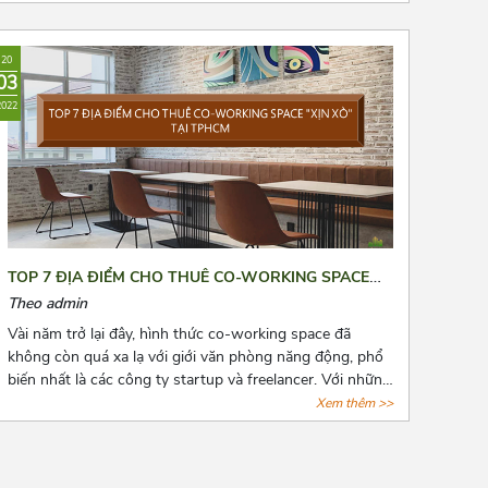
nhắc đến chi phí thuê văn phòng, kho bãi,...Bài viết là 8
“bí kíp vàng” mà Azoffice muốn chia sẻ để phần nào
giúp các bạn giảm chi phí thuê văn phòng, giảm bớt nỗi
20
lo cho các doanh nghiệp.
03
2022
TOP 7 ĐỊA ĐIỂM CHO THUÊ CO-WORKING SPACE
“XỊN XÒ” TẠI TPHCM
Theo admin
Vài năm trở lại đây, hình thức co-working space đã
không còn quá xa lạ với giới văn phòng năng động, phổ
biến nhất là các công ty startup và freelancer. Với những
tiện ích cơ bản của giới văn phòng, hình thức này còn
Xem thêm >>
đặt biệt chú trọng đến không gian tạo nguồn cảm hứng
sáng tạo cho người làm việc. Cùng AZOFFICE điểm qua
7 địa điểm cho thuê co-working space “xịn xò” tại tphcm