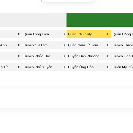
0
Quận Long Biên
0
Quận Cầu Giấy
0
Quận Đống 
 Anh
0
Huyện Gia Lâm
0
Quận Nam Từ Liêm
0
Huyện Thanh 
0
Huyện Phúc Thọ
0
Huyện Đan Phượng
0
Huyện Hoài
g Tín
0
Huyện Phú Xuyên
0
Huyện Ứng Hòa
0
Huện Mỹ Đứ