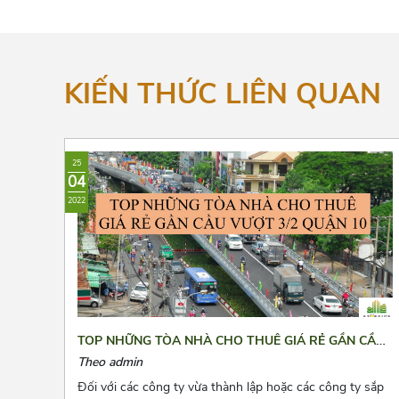
KIẾN THỨC LIÊN QUAN
25
04
2022
TOP NHỮNG TÒA NHÀ CHO THUÊ GIÁ RẺ GẦN CẦU
VƯỢT 3/2 QUẬN 10
Theo admin
Đối với các công ty vừa thành lập hoặc các công ty sắp