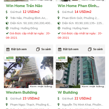
Win Home Trần Não
Win Home Phan Đình
Giót
12 USD/m2
14 USD/m2
Giá thuê:
Giá thuê:
Trần Não, Phường Bình An,
Phan Đình Giót, Phường 2,
Quận 2
Quận Tân Bình
Diện tích: 50,100,150,200,400
Diện tích: 83,90,100,135– 225–
m2
235 m2
Hướng: Hướng Đông
Hướng: Hướng Nam
Giá được cập nhật lại ngày : 20-
Giá được cập nhật lại ngày : 20-
08-2021
08-2021
Đặt lịch xem
So sánh
Đặt lịch xem
So sánh
Western Building
W Building
23 USD/m2
22 USD/m2
Giá thuê:
Giá thuê:
Phạm Ngọc Thạch, Phường 6,
Nguyễn Thị Minh Khai, Phường