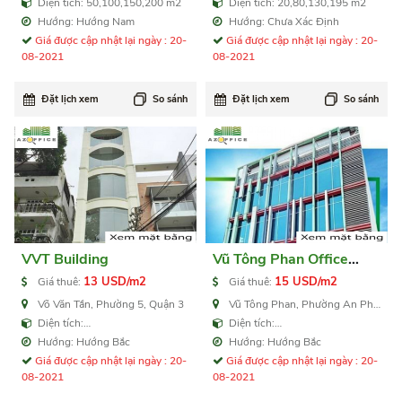
Quận 3
6, Quận 3
Diện tích: 50,100,150,200 m2
Diện tích: 20,80,130,195 m2
Hướng: Hướng Nam
Hướng: Chưa Xác Định
Giá được cập nhật lại ngày : 20-
Giá được cập nhật lại ngày : 20-
08-2021
08-2021
Đặt lịch xem
So sánh
Đặt lịch xem
So sánh
VVT Building
Vũ Tông Phan Office
Building
13 USD/m2
15 USD/m2
Giá thuê:
Giá thuê:
Võ Văn Tần, Phường 5, Quận 3
Vũ Tông Phan, Phường An Phú,
Quận 2
Diện tích:
Diện tích:
210,420,630,840,1.100 m2
50,100,200,400,800,1000
Hướng: Hướng Bắc
Hướng: Hướng Bắc
Giá được cập nhật lại ngày : 20-
Giá được cập nhật lại ngày : 20-
08-2021
08-2021