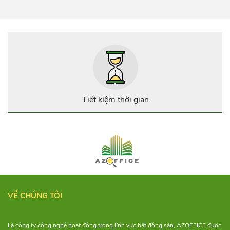
freelancer. Với những tiện ích
cơ bản của giới văn phòng,
hình thức này còn đặt biệt chú
trọng đến không gian tạo
nguồn cảm hứng sáng tạo cho
người làm việc. Cùng
AZOFFICE điểm qua 7 địa
điểm cho thuê co-working
space “xịn xò” tại tphcm nhé!
Tiết kiệm thời gian
VỀ CHÚNG TÔI
Là công ty công nghệ hoạt động trong lĩnh vực bất động sản, AZOFFICE được