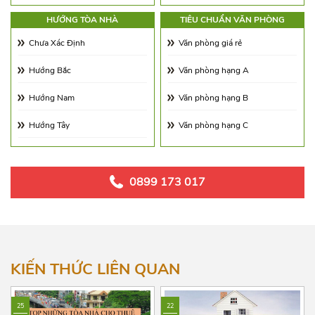
Từ 18.0 - 21.0$/m2
Diện tích 120 - 180m2
HƯỚNG TÒA NHÀ
TIÊU CHUẨN VĂN PHÒNG
Từ 21.0 - 25.0$/m2
Diện tích 180 - 250m2
Chưa Xác Định
Văn phòng giá rẻ
Từ 25.0 - 30.0$/m2
Diện tích 250 - 350m2
Hướng Bắc
Văn phòng hạng A
Từ 30.0 - 65.0$/m2
Diện tích 350 - 500m2
Hướng Nam
Văn phòng hạng B
Từ 65.00 - 100.00$/m2
Trên 500m2
Hướng Tây
Văn phòng hạng C
Hướng Đông
Hướng Đông Nam
0899 173 017
Hướng Tây Nam
Hướng Tây Bắc
Hướng Đông Bắc
KIẾN THỨC LIÊN QUAN
25
22