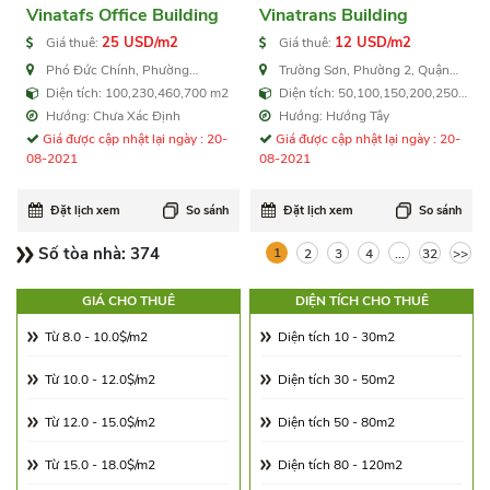
Vinatafs Office Building
Vinatrans Building
25 USD/m2
12 USD/m2
Giá thuê:
Giá thuê:
Phó Đức Chính, Phường
Trường Sơn, Phường 2, Quận
Nguyễn Thái Bình, Quận 1
Tân Bình
Diện tích: 100,230,460,700 m2
Diện tích: 50,100,150,200,250
m2
Hướng: Chưa Xác Định
Hướng: Hướng Tây
Giá được cập nhật lại ngày : 20-
Giá được cập nhật lại ngày : 20-
08-2021
08-2021
Đặt lịch xem
So sánh
Đặt lịch xem
So sánh
Số tòa nhà:
374
1
2
3
4
...
32
>>
GIÁ CHO THUÊ
DIỆN TÍCH CHO THUÊ
Từ 8.0 - 10.0$/m2
Diện tích 10 - 30m2
Từ 10.0 - 12.0$/m2
Diện tích 30 - 50m2
Từ 12.0 - 15.0$/m2
Diện tích 50 - 80m2
Từ 15.0 - 18.0$/m2
Diện tích 80 - 120m2