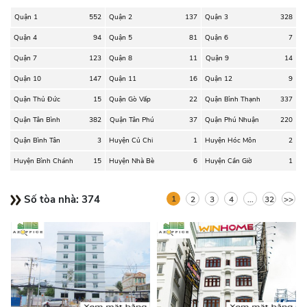
Quận 1
552
Quận 2
137
Quận 3
328
Quận 4
94
Quận 5
81
Quận 6
7
Quận 7
123
Quận 8
11
Quận 9
14
Quận 10
147
Quận 11
16
Quận 12
9
Quận Thủ Đức
15
Quận Gò Vấp
22
Quận Bình Thạnh
337
Quận Tân Bình
382
Quận Tân Phú
37
Quận Phú Nhuận
220
Quận Bình Tân
3
Huyện Củ Chi
1
Huyện Hóc Môn
2
Huyện Bình Chánh
15
Huyện Nhà Bè
6
Huyện Cần Giờ
1
Số tòa nhà:
374
1
2
3
4
...
32
>>