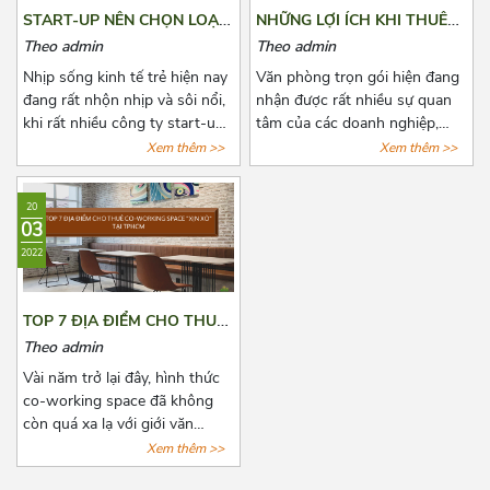
khiến cho các doanh nghiệp
mà Azoffice muốn chia sẻ để
START-UP NÊN CHỌN LOẠI
NHỮNG LỢI ÍCH KHI THUÊ
có nhiều điều phân vân. Bài
phần nào giúp các bạn giảm
HÌNH VĂN PHÒNG NÀO?
VĂN PHÒNG TRỌN GÓI LÀ
Theo admin
Theo admin
viết này, Azoffice mong rằng
chi phí thuê văn phòng, giảm
GÌ?
sẽ giải đáp các thắc mắc của
bớt nỗi lo cho các doanh
Nhịp sống kinh tế trẻ hiện nay
Văn phòng trọn gói hiện đang
các quý doanh nghiệp.
nghiệp.
đang rất nhộn nhịp và sôi nổi,
nhận được rất nhiều sự quan
khi rất nhiều công ty start-up
tâm của các doanh nghiệp,
thành lập, với đa dạng ngành
công ty có nhu cầu muốn mở
Xem thêm >>
Xem thêm >>
nghề. Một trong những bài
văn phòng hoặc chuyển văn
toán đang khiến các start-up
phòng. Cùng Azoffice điểm
20
đau đầu là chọn lựa một văn
danh những lợi ích khi thuê
03
phòng sao cho phù hợp với
văn phòng trọn gói qua bài
2022
mức vốn ban đầu còn hạn hẹp.
viết dưới đây nhé!
Và bài viết dưới đây, Azoffice
mạnh dạn chia sẻ những mô
TOP 7 ĐỊA ĐIỂM CHO THUÊ
hình văn phòng thích hợp nhất
CO-WORKING SPACE “XỊN
Theo admin
cho các doanh nghiệp mới
XÒ” TẠI TPHCM
thành lập.
Vài năm trở lại đây, hình thức
co-working space đã không
còn quá xa lạ với giới văn
phòng năng động, phổ biến
Xem thêm >>
nhất là các công ty startup và