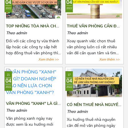
04
04
2022
2022
TOP NHỮNG TÒA NHÀ CHO
THUÊ VĂN PHÒNG CẦN ĐẶT
THUÊ GIÁ RẺ GẦN CẦU
CỌC BAO NHIÊU?
Theo admin
Theo admin
VƯỢT 3/2 QUẬN 10
Đối với các công ty vừa thành
Xoay quanh việc chọn thuê
lập hoặc các công ty sắp hết
văn phòng luôn có rất nhiều
hợp đồng thuê văn phòng thì
vấn đề cần quan tâm và tìm
việc chọn thuê văn phòng luôn
hiểu đặc biệt là các khoản chi
Xem thêm >>
Xem thêm >>
là vấn đề đáng quan tâm. Để
phí thuê, chi phí phát sinh cố
tìm được một văn phòng vừa
định, tiền cọc,...Chính vì vậy
21
17
ý, giá cả hợp lý, vị trí thuận tiện
trước khi quyết định thuê văn
04
04
đi lại, cơ sở hạ tầng tốt thật sự
phòng, bên thuê cần biết rõ số
2022
2022
khiến các chủ doanh nghiệp
tiền cọc và các loại chi phí
cân nhắc lựa chọn rất nhiều.
thuê hằng tháng, những quy
Bài viết này, Azoffice sẽ chia
định pháp luật có liên quan và
VĂN PHÒNG "XANH" LÀ GÌ?
CÓ NÊN THUÊ NHÀ NGUYÊN
sẻ cho các bạn top những tòa
cách để lấy lại tiền cọc trong
DOANH NGHIỆP NÀO NÊN
CĂN ĐỂ LÀM VĂN PHÒNG
Theo admin
Theo admin
nhà cho thuê giá rẻ gần cầu
những trường hợp rủi ro có
LỰA CHỌN VĂN PHÒNG
HAY KHÔNG?
Văn phòng xanh ngày nay
vượt 3/2 quận 10.
thể xảy ra. Cùng Azoffice tìm
Xu hướng thuê nhà nguyên
"XANH"?
được xem là xu hướng mới
hiểu thêm về nội dung này
căn để mở văn phòng ngày