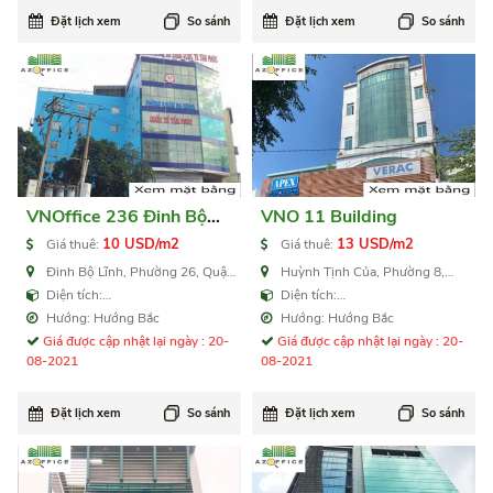
Đặt lịch xem
So sánh
Đặt lịch xem
So sánh
VNOffice 236 Đinh Bộ
VNO 11 Building
Lĩnh
10 USD/m2
13 USD/m2
Giá thuê:
Giá thuê:
Đinh Bộ Lĩnh, Phường 26, Quận
Huỳnh Tịnh Của, Phường 8,
Bình Thạnh
Quận 3
Diện tích:
Diện tích:
80,132,220,440,880,1.040 m2
95,150,185,370,555,740,985 m2
Hướng: Hướng Bắc
Hướng: Hướng Bắc
Giá được cập nhật lại ngày : 20-
Giá được cập nhật lại ngày : 20-
08-2021
08-2021
Đặt lịch xem
So sánh
Đặt lịch xem
So sánh