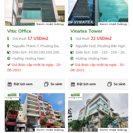
Vitic Office
Vinatex Tower
17 USD/m2
22 USD/m2
Giá thuê:
Giá thuê:
Nguyễn Thành Ý, Phường Đa
Nguyễn Huệ, Phường Bến Nghé,
Kao, Quận 1
Quận 1
Diện tích: 43,50,100,150,200
Diện tích: 100 - 120 - 150 - 200
m2
m2
Hướng: Hướng Nam
Hướng: Hướng Nam
Giá được cập nhật lại ngày : 20-
Giá được cập nhật lại ngày : 20-
08-2021
08-2021
Đặt lịch xem
So sánh
Đặt lịch xem
So sánh