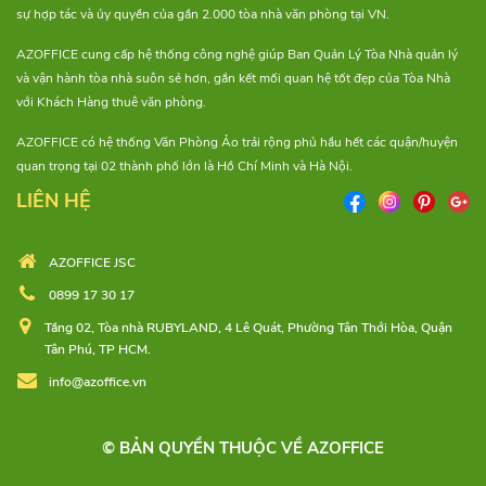
sự hợp tác và ủy quyền của gần 2.000 tòa nhà văn phòng tại VN.
AZOFFICE cung cấp hệ thống công nghệ giúp Ban Quản Lý Tòa Nhà quản lý
và vận hành tòa nhà suôn sẻ hơn, gắn kết mối quan hệ tốt đẹp của Tòa Nhà
với Khách Hàng thuê văn phòng.
AZOFFICE có hệ thống Văn Phòng Ảo trải rộng phủ hầu hết các quận/huyện
quan trọng tại 02 thành phố lớn là Hồ Chí Minh và Hà Nội.
LIÊN HỆ
AZOFFICE JSC
0899 17 30 17
Tầng 02, Tòa nhà RUBYLAND, 4 Lê Quát, Phường Tân Thới Hòa, Quận
Tân Phú, TP HCM.
info@azoffice.vn
© BẢN QUYỀN THUỘC VỀ AZOFFICE