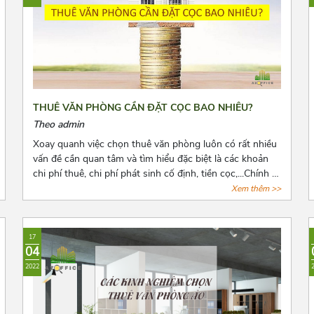
THUÊ VĂN PHÒNG CẦN ĐẶT CỌC BAO NHIÊU?
Theo admin
Xoay quanh việc chọn thuê văn phòng luôn có rất nhiều
vấn đề cần quan tâm và tìm hiểu đặc biệt là các khoản
chi phí thuê, chi phí phát sinh cố định, tiền cọc,...Chính vì
vậy trước khi quyết định thuê văn phòng, bên thuê cần
Xem thêm >>
biết rõ số tiền cọc và các loại chi phí thuê hằng tháng,
những quy định pháp luật có liên quan và cách để lấy lại
tiền cọc trong những trường hợp rủi ro có thể xảy ra.
17
Cùng Azoffice tìm hiểu thêm về nội dung này trong bài
04
viết dưới đây nhé!
2022