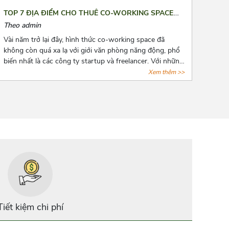
TOP 7 ĐỊA ĐIỂM CHO THUÊ CO-WORKING SPACE
“XỊN XÒ” TẠI TPHCM
Theo admin
Vài năm trở lại đây, hình thức co-working space đã
không còn quá xa lạ với giới văn phòng năng động, phổ
biến nhất là các công ty startup và freelancer. Với những
tiện ích cơ bản của giới văn phòng, hình thức này còn
Xem thêm >>
đặt biệt chú trọng đến không gian tạo nguồn cảm hứng
sáng tạo cho người làm việc. Cùng AZOFFICE điểm qua
7 địa điểm cho thuê co-working space “xịn xò” tại tphcm
nhé!
Tiết kiệm chi phí