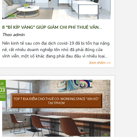
8 "BÍ KÍP VÀNG" GIÚP GIẢM CHI PHÍ THUÊ VĂN
PHÒNG HẰNG NĂM
Theo admin
Nền kinh tế sau cơn đại dịch covid-19 đã bị tổn hại nặng
nề, rất nhiều doanh nghiệp lớn nhỏ đã phải đóng cửa
vĩnh viễn, một số khác đang phải đau đầu vì nhiều loại
chi phí cố định phải chi trả, trong đó không thể không
Xem thêm >>
nhắc đến chi phí thuê văn phòng, kho bãi,...Bài viết là 8
“bí kíp vàng” mà Azoffice muốn chia sẻ để phần nào
giúp các bạn giảm chi phí thuê văn phòng, giảm bớt nỗi
20
lo cho các doanh nghiệp.
03
2022