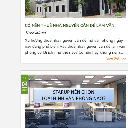
CÓ NÊN THUÊ NHÀ NGUYÊN CĂN ĐỂ LÀM VĂN
PHÒNG HAY KHÔNG?
Theo admin
Xu hướng thuê nhà nguyên căn để mở văn phòng ngày
nay đang phổ biến. Vậy thuê nhà nguyên văn để làm văn
phòng có lợi ích như thế nào? Có nên hay không nên?
Cùng Azoffice tìm câu trả lời các câu hỏi này qua bài viết
Xem thêm >>
dưới đây nhé!
11
04
2022