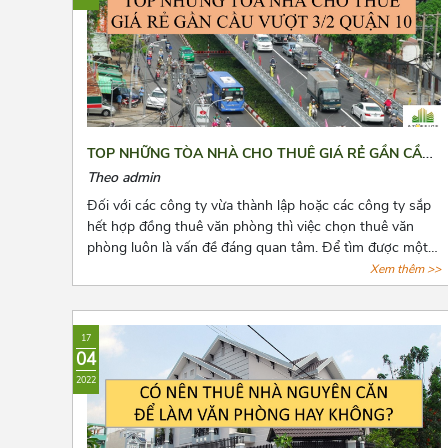
TOP NHỮNG TÒA NHÀ CHO THUÊ GIÁ RẺ GẦN CẦU
VƯỢT 3/2 QUẬN 10
Theo admin
Đối với các công ty vừa thành lập hoặc các công ty sắp
hết hợp đồng thuê văn phòng thì việc chọn thuê văn
phòng luôn là vấn đề đáng quan tâm. Để tìm được một
văn phòng vừa ý, giá cả hợp lý, vị trí thuận tiện đi lại, cơ
Xem thêm >>
sở hạ tầng tốt thật sự khiến các chủ doanh nghiệp cân
nhắc lựa chọn rất nhiều. Bài viết này, Azoffice sẽ chia sẻ
cho các bạn top những tòa nhà cho thuê giá rẻ gần cầu
17
vượt 3/2 quận 10.
04
2022