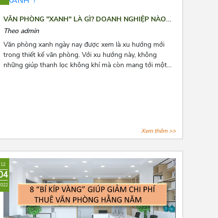
VĂN PHÒNG "XANH" LÀ GÌ? DOANH NGHIỆP NÀO
NÊN LỰA CHỌN VĂN PHÒNG "XANH"?
Theo admin
Văn phòng xanh ngày nay được xem là xu hướng mới
trong thiết kế văn phòng. Với xu hướng này, không
những giúp thanh lọc không khí mà còn mang tới một
không gian làm việc thư thái và nhiều năng lượng cho
các nhân viên. Để biết thêm về xu hướng này, hãy cùng
Azoffice theo dõi bài viết dưới đây nhé!
Xem thêm >>
12
04
2022