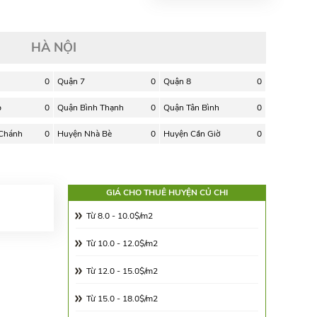
HÀ NỘI
0
Quận 7
0
Quận 8
0
p
0
Quận Bình Thạnh
0
Quận Tân Bình
0
 Chánh
0
Huyện Nhà Bè
0
Huyện Cần Giờ
0
GIÁ CHO THUÊ HUYỆN CỦ CHI
Từ 8.0 - 10.0$/m2
Từ 10.0 - 12.0$/m2
Từ 12.0 - 15.0$/m2
Từ 15.0 - 18.0$/m2