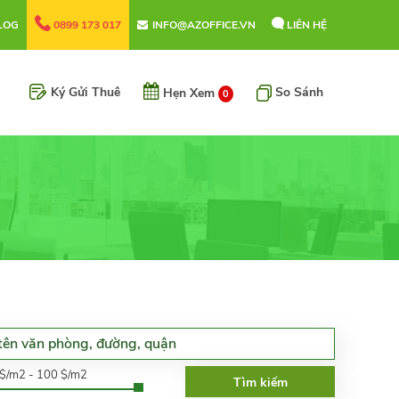
LOG
0899 173 017
INFO@AZOFFICE.VN
LIÊN HỆ
Ký Gửi Thuê
So Sánh
Hẹn Xem
0
0$/m2 - 100 $/m2