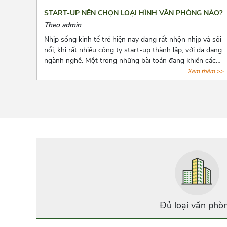
START-UP NÊN CHỌN LOẠI HÌNH VĂN PHÒNG NÀO?
Theo admin
Nhịp sống kinh tế trẻ hiện nay đang rất nhộn nhịp và sôi
nổi, khi rất nhiều công ty start-up thành lập, với đa dạng
ngành nghề. Một trong những bài toán đang khiến các
start-up đau đầu là chọn lựa một văn phòng sao cho
Xem thêm >>
phù hợp với mức vốn ban đầu còn hạn hẹp. Và bài viết
dưới đây, Azoffice mạnh dạn chia sẻ những mô hình văn
phòng thích hợp nhất cho các doanh nghiệp mới thành
lập.
Đủ loại văn phò