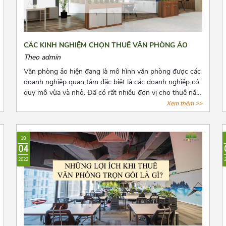
CÁC KINH NGHIỆM CHỌN THUÊ VĂN PHÒNG ẢO
Theo admin
Văn phòng ảo hiện đang là mô hình văn phòng được các
doanh nghiệp quan tâm đặc biệt là các doanh nghiệp có
quy mô vừa và nhỏ. Đã có rất nhiều đơn vị cho thuê nắm
bắt được xu hướng đó và tiến hành mở rộng cho thuê
Xem thêm >>
loại hình văn phòng này. Tuy nhiên, đây là dịch vụ còn
quá mới mẻ khiến cho các doanh nghiệp có nhiều điều
phân vân. Bài viết này, Azoffice mong rằng sẽ giải đáp
10
các thắc mắc của các quý doanh nghiệp.
04
2022