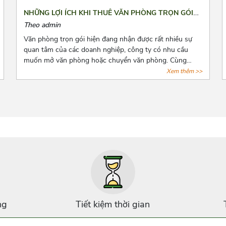
NHỮNG LỢI ÍCH KHI THUÊ VĂN PHÒNG TRỌN GÓI
LÀ GÌ?
Theo admin
Văn phòng trọn gói hiện đang nhận được rất nhiều sự
quan tâm của các doanh nghiệp, công ty có nhu cầu
muốn mở văn phòng hoặc chuyển văn phòng. Cùng
Azoffice điểm danh những lợi ích khi thuê văn phòng
Xem thêm >>
trọn gói qua bài viết dưới đây nhé!
ng
Tiết kiệm thời gian