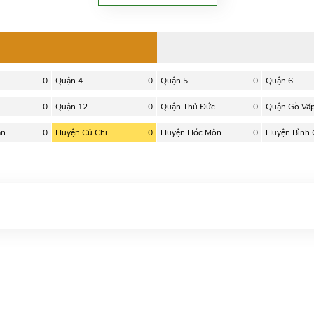
0
Quận 4
0
Quận 5
0
Quận 6
0
Quận 12
0
Quận Thủ Đức
0
Quận Gò Vấ
ân
0
Huyện Củ Chi
0
Huyện Hóc Môn
0
Huyện Bình